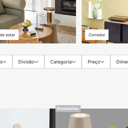
 de estar
Corredor
is
Divisão
Categoria
Preço
Dime
Promovido