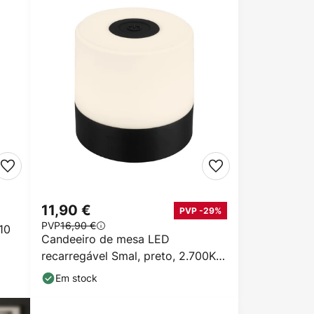
11,90 €
PVP -29%
PVP
16,90 €
10
Candeeiro de mesa LED
recarregável Smal, preto, 2.700K,
regulável
Em stock