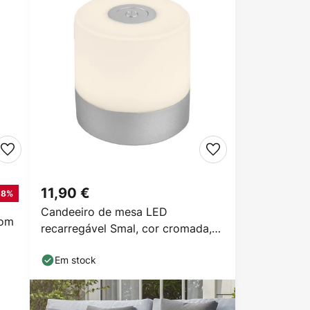
11,90 €
18%
Candeeiro de mesa LED
com
recarregável Smal, cor cromada,
2.700K, regulável
Em stock