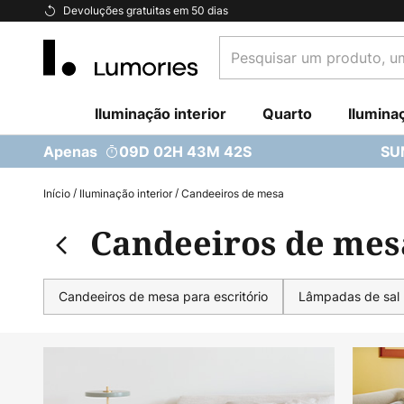
Ir
Devoluções gratuitas em 50 dias
para
Pesquisar
o
um
Conteúdo
produto,
Iluminação interior
uma
Quarto
Ilumina
categoria...
Apenas
09D 02H 43M 41S
SU
Início
Iluminação interior
Candeeiros de mesa
Candeeiros de mes
Candeeiros de mesa para escritório
Lâmpadas de sal