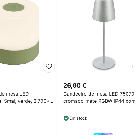
26,90 €
 de mesa LED
Candeeiro de mesa LED 75070
l Smal, verde, 2.700K,
cromado mate RGBW IP44 co
regulação tátil
Em stock