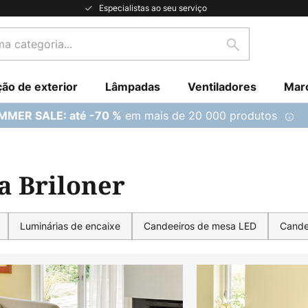
Especialistas ao seu serviço
Pesquisar
ção de exterior
Lâmpadas
Ventiladores
Mar
em mais de 20 000 produtos
MMER SALE: até -70 %
a Briloner
Luminárias de encaixe
Candeeiros de mesa LED
Cande