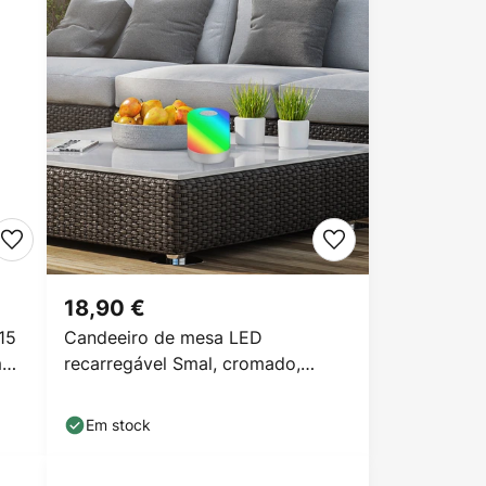
18,90 €
15
Candeeiro de mesa LED
m
recarregável Smal, cromado,
RGBW, plástico, 7 cm
Em stock