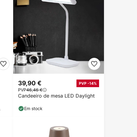
39,90 €
PVP -14%
PVP
46,46 €
Candeeiro de mesa LED Daylight
Em stock
s