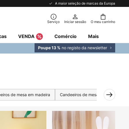
A maior seleção de marcas da Europa
Serviço
Iniciar sessão
O meu carrinho
cas
VENDA
Comércio
Mais
no registo da newsletter
Poupe 13 %
eiros de mesa em madeira
Candeeiros de mesa LED para escrit