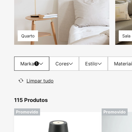
Quarto
Sala
Marka
Cores
Estilo
Materia
1
Limpar tudo
115 Produtos
Promovido
Promovido