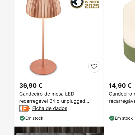
36,90 €
14,90 €
Candeeiro de mesa LED
Candeeiro
recarregável Brilo unplugged
recarregáve
Riffle, 36 cm, cobre
Ficha de dados
regulável
Em stock
Em stock