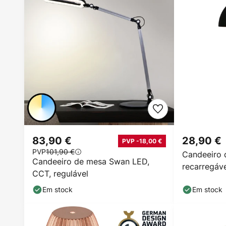
83,90 €
28,90 €
PVP -18,00 €
PVP
101,90 €
Candeeiro
Candeeiro de mesa Swan LED,
recarregáve
CCT, regulável
preto
Em stock
Em stock