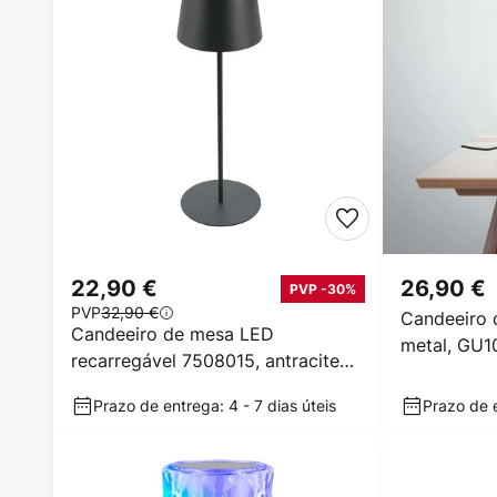
22,90 €
26,90 €
PVP -30%
PVP
32,90 €
Candeeiro 
Candeeiro de mesa LED
metal, GU10
recarregável 7508015, antracite
2.700 K IP44 Touchdim
Prazo de entrega: 4 - 7 dias úteis
Prazo de e