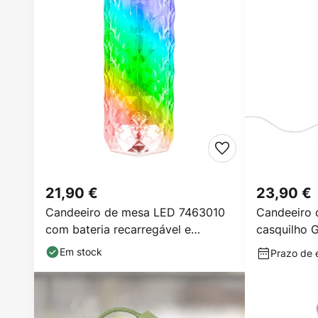
21,90 €
23,90 €
Candeeiro de mesa LED 7463010
Candeeiro 
com bateria recarregável e
casquilho 
comando à
Em stock
Prazo de e