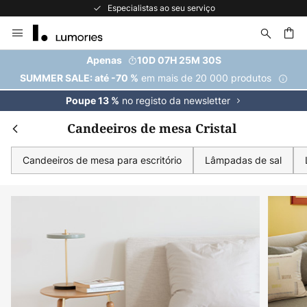
A maior seleção de marcas da Europa
Ir
para
o
uisar
Apenas
10D 07H 25M 29S
Conteúdo
em mais de 20 000 produtos
SUMMER SALE: até -70 %
no registo da newsletter
Poupe 13 %
Candeeiros de mesa Cristal
Candeeiros de mesa para escritório
Lâmpadas de sal