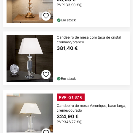
PVP
133,90 €
Em stock
Candeeiro de mesa com taça de cristal
cromado/branco
381,40 €
Em stock
PVP -21,87 €
Candeeiro de mesa Veronique, base larga,
creme/dourado
324,90 €
PVP
346,77 €