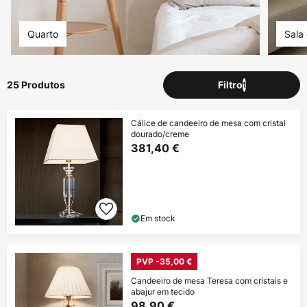
Quarto
Sala
25 Produtos
Filtro
1
Cálice de candeeiro de mesa com cristal
dourado/creme
381,40 €
Em stock
PVP -35,00 €
Candeeiro de mesa Teresa com cristais e
abajur em tecido
98,90 €