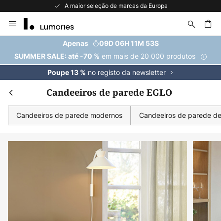
A maior seleção de marcas da Europa
Ir
para
o
uisar
Apenas
09D 06H 11M 52S
Conteúdo
em mais de 20 000 produtos
SUMMER SALE: até -70 %
no registo da newsletter
Poupe 13 %
Candeeiros de parede EGLO
Candeeiros de parede modernos
Candeeiros de parede de