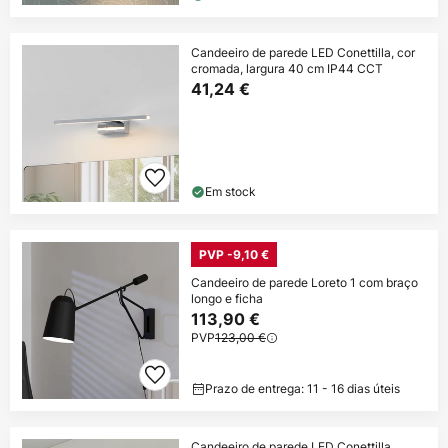
Candeeiro de parede LED Conettilla, cor
cromada, largura 40 cm IP44 CCT
41,24 €
Em stock
PVP -9,10 €
Candeeiro de parede Loreto 1 com braço
longo e ficha
113,90 €
PVP
123,00 €
Prazo de entrega: 11 - 16 dias úteis
Candeeiro de parede LED Conettilla,