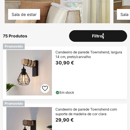
Sala de estar
Sala 
75 Produtos
Filtro
1
Promovido
Candeeiro de parede Townshend, largura
14 cm, preto/carvalho
30,90 €
Em stock
Promovido
Candeeiro de parede Townshend com
suporte de madeira de cor clara
29,90 €