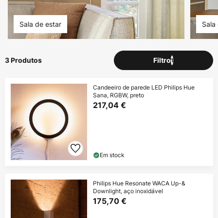
Sala de estar
Sala 
3 Produtos
Filtro
1
Candeeiro de parede LED Philips Hue
Sana, RGBW, preto
217,04 €
Em stock
Philips Hue Resonate WACA Up-&
Downlight, aço inoxidável
175,70 €