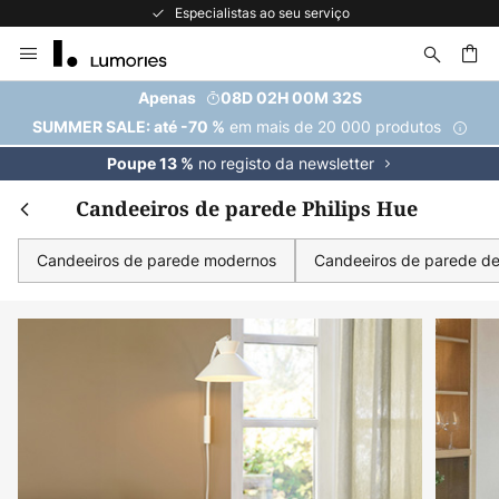
Especialistas ao seu serviço
Ir
para
o
uisar
Apenas
08D 02H 00M 31S
Conteúdo
em mais de 20 000 produtos
SUMMER SALE: até -70 %
no registo da newsletter
Poupe 13 %
Candeeiros de parede Philips Hue
Candeeiros de parede modernos
Candeeiros de parede de