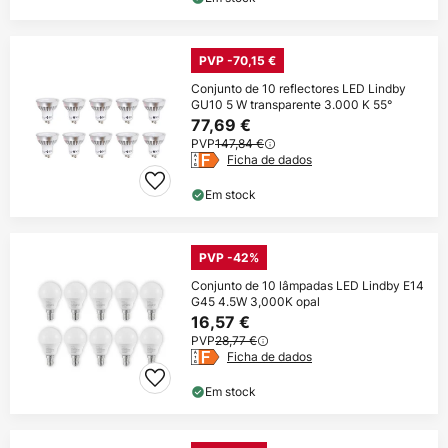
PVP -70,15 €
Conjunto de 10 reflectores LED Lindby
GU10 5 W transparente 3.000 K 55°
77,69 €
PVP
147,84 €
Ficha de dados
Em stock
PVP -42%
Conjunto de 10 lâmpadas LED Lindby E14
G45 4.5W 3,000K opal
16,57 €
PVP
28,77 €
Ficha de dados
Em stock