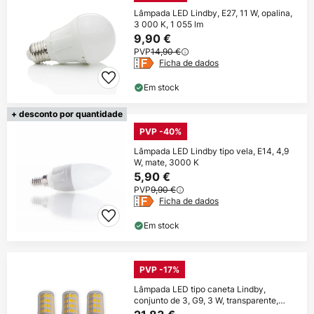
Lâmpada LED Lindby, E27, 11 W, opalina,
3 000 K, 1 055 lm
9,90 €
PVP
14,90 €
Ficha de dados
Em stock
+ desconto por quantidade
PVP -40%
Lâmpada LED Lindby tipo vela, E14, 4,9
W, mate, 3000 K
5,90 €
PVP
9,90 €
Ficha de dados
Em stock
PVP -17%
Lâmpada LED tipo caneta Lindby,
conjunto de 3, G9, 3 W, transparente,
3.000 K