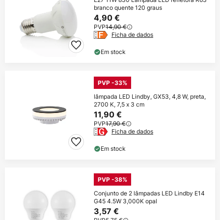
branco quente 120 graus
4,90 €
PVP
14,90 €
Ficha de dados
Em stock
PVP -33%
lâmpada LED Lindby, GX53, 4,8 W, preta,
2700 K, 7,5 x 3 cm
11,90 €
PVP
17,90 €
Ficha de dados
Em stock
PVP -38%
Conjunto de 2 lâmpadas LED Lindby E14
G45 4.5W 3,000K opal
3,57 €