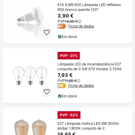
E14 4,9W 830 Lâmpada LED refletora
R50 branco quente 120°
3,90 €
PVP
14,90 €
Ficha de dados
Em stock
PVP -31%
Lâmpada LED de incandescência E27
conjunto de 3 4W 470 lmclear 2,700K
7,93 €
PVP
11,60 €
Ficha de dados
Em stock
PVP -52%
E27 Lâmpada rústica LED 6W 500lm
âmbar 1.800K conjunto de 2
18,65 €