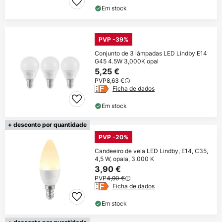
Em stock
PVP -39%
Conjunto de 3 lâmpadas LED Lindby E14
G45 4.5W 3,000K opal
5,25 €
PVP
8,63 €
Ficha de dados
Em stock
+ desconto por quantidade
PVP -20%
Candeeiro de vela LED Lindby, E14, C35,
4,5 W, opala, 3.000 K
3,90 €
PVP
4,90 €
Ficha de dados
Em stock