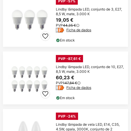
PVP -57%
Lindby lâmpada LED, conjunto de 3, E27,
8,5 W, mate, 3.000 K
19,05 €
PVP
44,35 €
Ficha de dados
Em stock
PVP -87,61 €
Lindby lâmpada LED, conjunto de 10, E27,
8,5 W, mate, 3.000 K
60,23 €
PVP
147,84 €
Ficha de dados
Em stock
PVP -24%
Lindby lâmpada de vela LED, E14, C35,
4.5W, opala, 3000K, conjunto de 2