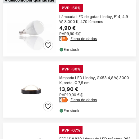
+ desconto por quantidade
PVP -50%
Lâmpada LED de gotas Lindby, E14, 4,9
W, 3.000 K, 470 lúmenes
4,90 €
PVP
9,90 €
Ficha de dados
Em stock
PVP -30%
lâmpada LED Lindby, GX53 4,8 W, 3000
K, preta, Ø 7,5 cm
13,90 €
PVP
19,90 €
Ficha de dados
Em stock
PVP -67%
E27 11W 830 Lâmpada LED refletora R63