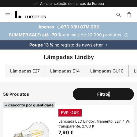
A maior seleção de marcas da Europa
Ir
para
o
uisar
Apenas
07D 08H 07M 08S
Conteúdo
em mais de 20 000 produtos
SUMMER SALE: até -70 %
no registo da newsletter
Poupe 13 %
Lâmpadas Lindby
Lâmpadas E27
Lâmpadas E14
Lâmpadas GU10
L
58 Produtos
Filtro
1
+ desconto por quantidade
PVP -20%
Lâmpada LED Lindby, filamento, E27, 4 W,
transparente, 2700 K
7,90 €