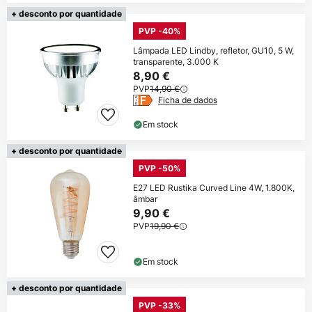
+ desconto por quantidade
PVP -40%
Lâmpada LED Lindby, refletor, GU10, 5 W,
transparente, 3.000 K
8,90 €
PVP
14,90 €
Ficha de dados
Em stock
+ desconto por quantidade
PVP -50%
E27 LED Rustika Curved Line 4W, 1.800K,
âmbar
9,90 €
PVP
19,90 €
Em stock
+ desconto por quantidade
PVP -33%