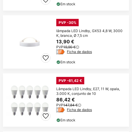
Em stock
PVP -30%
lâmpada LED Lindby, GX53 4,8 W, 3000
K, branca, Ø 7,5 cm
13,90 €
PVP
19,90 €
Ficha de dados
Em stock
PVP -61,42 €
Lâmpada LED Lindby, E27, 11 W, opala,
3.000 K, conjunto de 10
86,42 €
PVP
147,84 €
Ficha de dados
Em stock