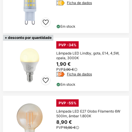
Ficha de dados
Em stock
+ desconto por quantidade
PVP -34%
Lâmpada LED Lindby, gota, E14, 4,5W,
opala, 3000K
1,90 €
PVP
2,90 €
Ficha de dados
Em stock
PVP -55%
Lâmpada LED E27 Globo Filamento 6W
500lm, âmbar 1.800K
8,90 €
PVP
19,90 €