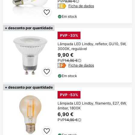
PVP
9,90 €
Ficha de dados
Em stock
+ desconto por quantidade
PVP -33%
Lâmpada LED Lindby, refletor, GU10, 5W,
3000K, regulável
9,90 €
PVP
14,90 €
Ficha de dados
Em stock
+ desconto por quantidade
PVP -53%
Lâmpada LED Lindby, filamento, E27, 6W,
âmbar, 1800K
6,90 €
PVP
14,90 €