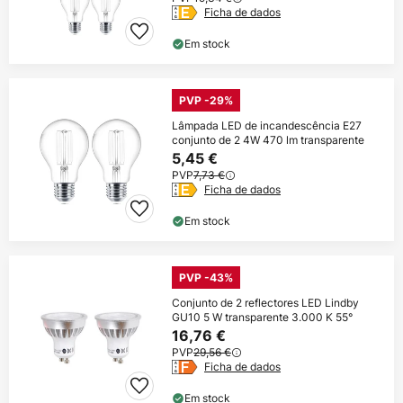
Ficha de dados
Em stock
PVP -29%
Lâmpada LED de incandescência E27
conjunto de 2 4W 470 lm transparente
5,45 €
PVP
7,73 €
Ficha de dados
Em stock
PVP -43%
Conjunto de 2 reflectores LED Lindby
GU10 5 W transparente 3.000 K 55°
16,76 €
PVP
29,56 €
Ficha de dados
Em stock