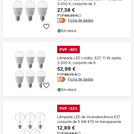
3.000 K, conjunto de 3
27,38 €
PVP
44,35 €
Ficha de dados
Em stock
PVP -40%
Lâmpada LED Lindby, E27, 11 W, opala,
3.000 K, conjunto de 6
52,98 €
PVP
88,70 €
Ficha de dados
Em stock
PVP -33%
Lâmpada LED de incandescência E27
conjunto de 5 4W 470 lm transparente
12,89 €
PVP
19,34 €