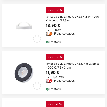
PVP -30%
lâmpada LED Lindby, GX53 4,8 W, 4200
K, branca, Ø 7,5 cm
13,90 €
PVP
19,90 €
Ficha de dados
Em stock
PVP -33%
lâmpada LED Lindby, GX53, 4,8 W, preta,
4000 K, 7,5 x 3 cm
11,90 €
PVP
17,90 €
Ficha de dados
Em stock
PVP -73%