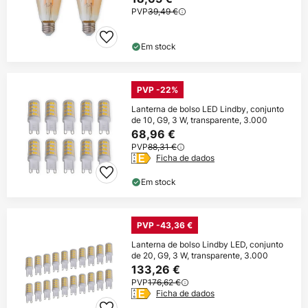
PVP
39,49 €
Em stock
PVP -22%
Lanterna de bolso LED Lindby, conjunto
de 10, G9, 3 W, transparente, 3.000
68,96 €
PVP
88,31 €
Ficha de dados
Em stock
PVP -43,36 €
Lanterna de bolso Lindby LED, conjunto
de 20, G9, 3 W, transparente, 3.000
133,26 €
PVP
176,62 €
Ficha de dados