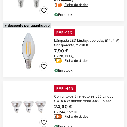
PVP
5,75 €
Ficha de dados
Em stock
+ desconto por quantidade
PVP -11%
Lâmpada LED Lindby, tipo vela, E14, 4 W,
transparente, 2.700 K
7,90 €
PVP
8,90 €
Ficha de dados
Em stock
PVP -44%
Conjunto de 3 reflectores LED Lindby
GU10 5 W transparente 3.000 K 55°
24,60 €
PVP
44,35 €
Ficha de dados
Em stock