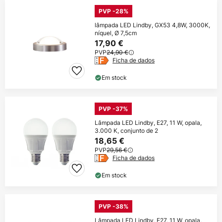
PVP -28%
lâmpada LED Lindby, GX53 4,8W, 3000K,
níquel, Ø 7,5cm
17,90 €
PVP
24,90 €
Ficha de dados
Em stock
PVP -37%
Lâmpada LED Lindby, E27, 11 W, opala,
3.000 K, conjunto de 2
18,65 €
PVP
29,56 €
Ficha de dados
Em stock
PVP -38%
Lâmpada LED Lindby, E27, 11 W, opala,