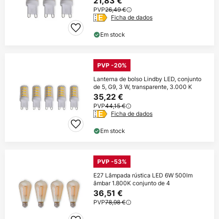
21,83 €
PVP
26,49 €
Ficha de dados
Em stock
PVP -20%
Lanterna de bolso Lindby LED, conjunto
de 5, G9, 3 W, transparente, 3.000 K
35,22 €
PVP
44,15 €
Ficha de dados
Em stock
PVP -53%
E27 Lâmpada rústica LED 6W 500lm
âmbar 1.800K conjunto de 4
36,51 €
PVP
78,98 €