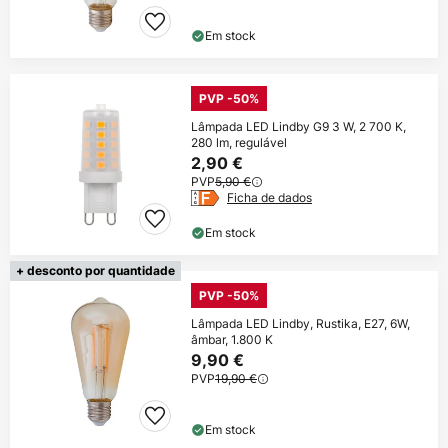
Em stock
PVP -50%
Lâmpada LED Lindby G9 3 W, 2 700 K,
280 lm, regulável
2,90 €
PVP
5,90 €
Ficha de dados
Em stock
+ desconto por quantidade
PVP -50%
Lâmpada LED Lindby, Rustika, E27, 6W,
âmbar, 1.800 K
9,90 €
PVP
19,90 €
Em stock