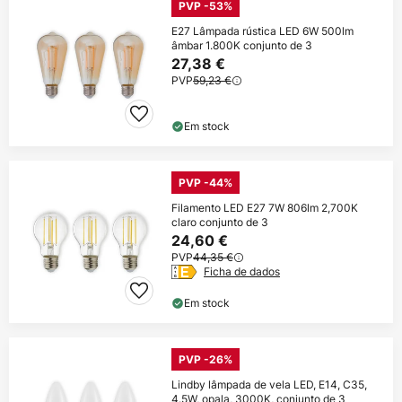
PVP -53%
E27 Lâmpada rústica LED 6W 500lm
âmbar 1.800K conjunto de 3
27,38 €
PVP
59,23 €
Em stock
PVP -44%
Filamento LED E27 7W 806lm 2,700K
claro conjunto de 3
24,60 €
PVP
44,35 €
Ficha de dados
Em stock
PVP -26%
Lindby lâmpada de vela LED, E14, C35,
4.5W, opala, 3000K, conjunto de 3