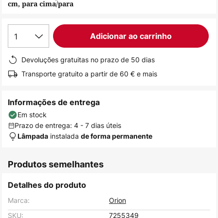
cm, para cima/para
de
imagens
1
Adicionar ao carrinho
Devoluções gratuitas no prazo de 50 dias
Transporte gratuito a partir de 60 € e mais
Informações de entrega
Em stock
Prazo de entrega: 4 - 7 dias úteis
instalada
Lâmpada
de forma permanente
Produtos semelhantes
Detalhes do produto
Marca:
Orion
SKU:
7255349