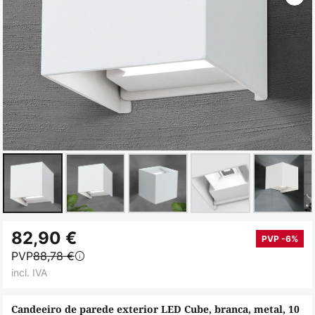
Saltar
82,90 €
para
PVP -6%
PVP
88,78 €
o
incl. IVA
início
da
Candeeiro de parede exterior LED Cube, branca, metal, 10
Galeria