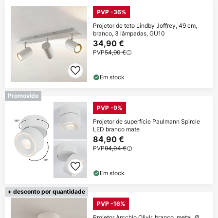
PVP -36%
Projetor de teto Lindby Joffrey, 49 cm,
branco, 3 lâmpadas, GU10
34,90 €
PVP
54,90 €
Em stock
Promovido
PVP -9%
Projetor de superfície Paulmann Spircle
LED branco mate
84,90 €
PVP
94,04 €
Em stock
+ desconto por quantidade
PVP -16%
Projetor Arcchio Olivir, branco, metal, Ø