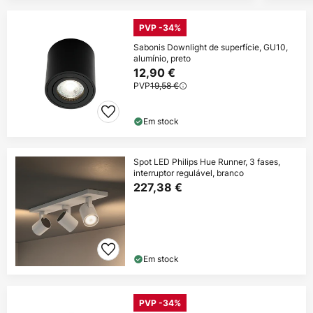
PVP -34%
Sabonis Downlight de superfície, GU10,
alumínio, preto
12,90 €
PVP
19,58 €
Em stock
Spot LED Philips Hue Runner, 3 fases,
interruptor regulável, branco
227,38 €
Em stock
PVP -34%