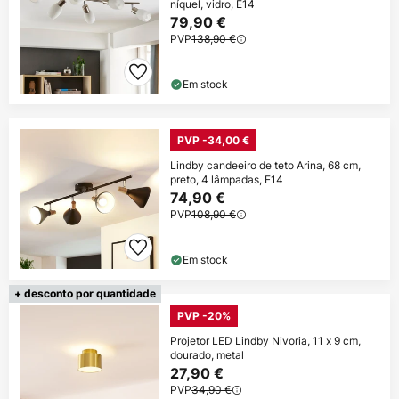
níquel, vidro, E14
79,90 €
PVP
138,90 €
Em stock
PVP -34,00 €
Lindby candeeiro de teto Arina, 68 cm,
preto, 4 lâmpadas, E14
74,90 €
PVP
108,90 €
Em stock
+ desconto por quantidade
PVP -20%
Projetor LED Lindby Nivoria, 11 x 9 cm,
dourado, metal
27,90 €
PVP
34,90 €