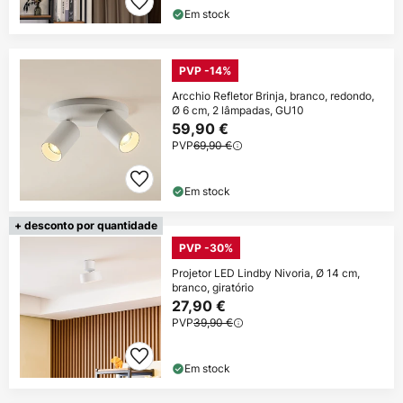
Em stock
PVP -14%
Arcchio Refletor Brinja, branco, redondo,
Ø 6 cm, 2 lâmpadas, GU10
59,90 €
PVP
69,90 €
Em stock
+ desconto por quantidade
PVP -30%
Projetor LED Lindby Nivoria, Ø 14 cm,
branco, giratório
27,90 €
PVP
39,90 €
Em stock