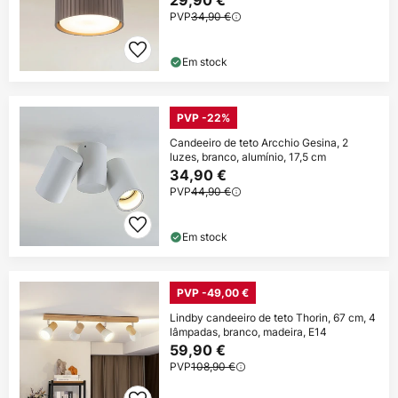
29,90 €
PVP
34,90 €
Em stock
PVP -22%
Candeeiro de teto Arcchio Gesina, 2
luzes, branco, alumínio, 17,5 cm
34,90 €
PVP
44,90 €
Em stock
PVP -49,00 €
Lindby candeeiro de teto Thorin, 67 cm, 4
lâmpadas, branco, madeira, E14
59,90 €
PVP
108,90 €