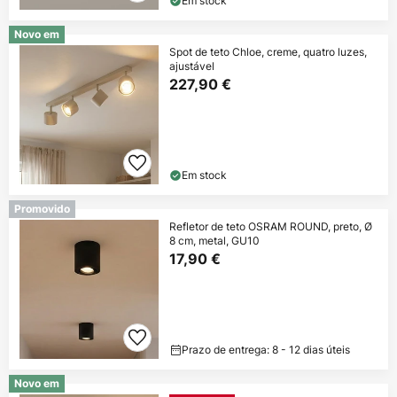
Em stock
Novo em
Spot de teto Chloe, creme, quatro luzes,
ajustável
227,90 €
Em stock
Promovido
Refletor de teto OSRAM ROUND, preto, Ø
8 cm, metal, GU10
17,90 €
Prazo de entrega: 8 - 12 dias úteis
Novo em