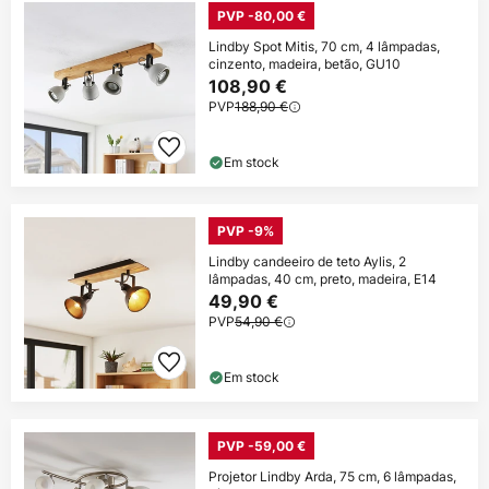
PVP -80,00 €
Lindby Spot Mitis, 70 cm, 4 lâmpadas,
cinzento, madeira, betão, GU10
108,90 €
PVP
188,90 €
Em stock
PVP -9%
Lindby candeeiro de teto Aylis, 2
lâmpadas, 40 cm, preto, madeira, E14
49,90 €
PVP
54,90 €
Em stock
PVP -59,00 €
Projetor Lindby Arda, 75 cm, 6 lâmpadas,