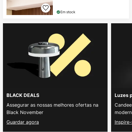
Em stock
BLACK DEALS
Luzes 
Assegurar as nossas melhores ofertas na
Candeei
Black November
modern
Guardar agora
Inspire