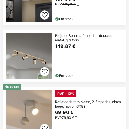
PVP
226,36 €
Em stock
Projetor Sean, 4 lâmpadas, dourado,
metal, giratório
149,87 €
Em stock
Novo em
PVP -12%
Refletor de teto Nemo, 2 lâmpadas, cinza-
bege, móvel, GX53
69,90 €
PVP
79,90 €