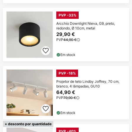
PVP -33%
Arcchio Downlight Nieva, G9, preto,
redondo, Ø 10cm, metal
29,90 €
PVP
44,90 €
Em stock
PVP -18%
Projetor de teto Lindby Joffrey, 70 cm,
branco, 4 lâmpadas, GU10
64,90 €
PVP
79,90 €
Em stock
+ desconto por quantidade
PVP -40%