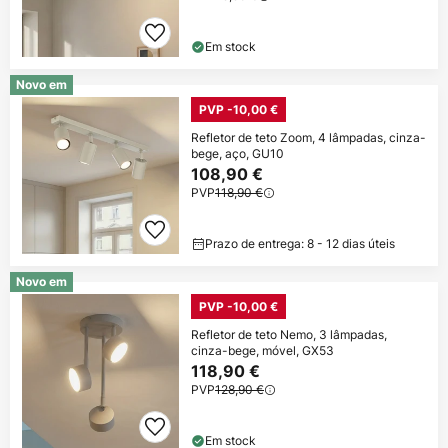
Em stock
Novo em
PVP -10,00 €
Refletor de teto Zoom, 4 lâmpadas, cinza-
bege, aço, GU10
108,90 €
PVP
118,90 €
Prazo de entrega: 8 - 12 dias úteis
Novo em
PVP -10,00 €
Refletor de teto Nemo, 3 lâmpadas,
cinza-bege, móvel, GX53
118,90 €
PVP
128,90 €
Em stock