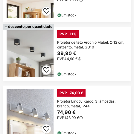
Em stock
+ desconto por quantidade
PVP -11%
Projetor de teto Arcchio Mabel, Ø 12 cm,
cinzento, metal, GU10
39,90 €
PVP
44,90 €
Em stock
PVP -74,00 €
Projetor Lindby Kardo, 3 lâmpadas,
branco, metal, IP44
74,90 €
PVP
148,90 €
Em stock