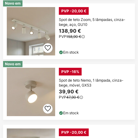
Novo em
PVP -20,00 €
Spot de teto Zoom, 5 lâmpadas, cinza-
bege, aço, GU10
138,90 €
PVP
158,90 €
Em stock
Novo em
PVP -16%
Spot de teto Nemo, 1 lâmpada, cinza-
bege, móvel, GX53
39,90 €
PVP
47,90 €
Em stock
PVP -20,00 €