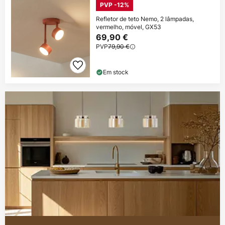
PVP -12%
Refletor de teto Nemo, 2 lâmpadas,
vermelho, móvel, GX53
69,90 €
PVP
79,90 €
Em stock