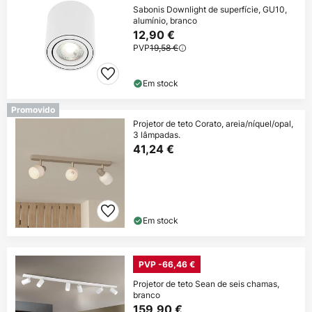
Sabonis Downlight de superfície, GU10,
alumínio, branco
12,90 €
PVP
19,58 €
Em stock
Promovido
Projetor de teto Corato, areia/níquel/opal,
3 lâmpadas.
41,24 €
Em stock
PVP -66,46 €
Projetor de teto Sean de seis chamas,
branco
159,90 €