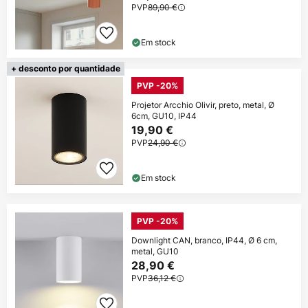
PVP
89,90 €
Em stock
+ desconto por quantidade
PVP -20%
Projetor Arcchio Olivir, preto, metal, Ø
6cm, GU10, IP44
19,90 €
PVP
24,90 €
Em stock
PVP -20%
Downlight CAN, branco, IP44, Ø 6 cm,
metal, GU10
28,90 €
PVP
36,12 €