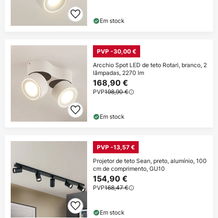
Em stock
PVP -30,00 €
Arcchio Spot LED de teto Rotari, branco, 2
lâmpadas, 2270 lm
168,90 €
PVP
198,90 €
Em stock
PVP -13,57 €
Projetor de teto Sean, preto, alumínio, 100
cm de comprimento, GU10
154,90 €
PVP
168,47 €
Em stock