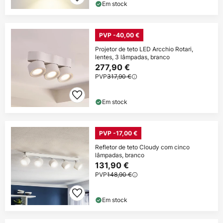
Em stock
PVP -40,00 €
Projetor de teto LED Arcchio Rotari,
lentes, 3 lâmpadas, branco
277,90 €
PVP
317,90 €
Em stock
PVP -17,00 €
Refletor de teto Cloudy com cinco
lâmpadas, branco
131,90 €
PVP
148,90 €
Em stock