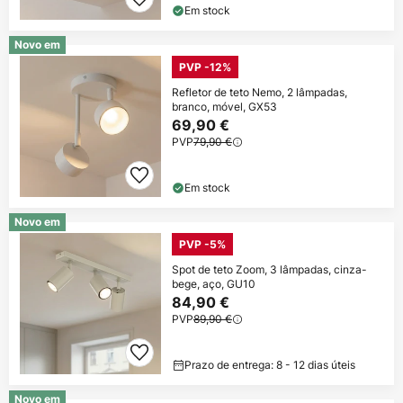
Em stock
Novo em
PVP -12%
Refletor de teto Nemo, 2 lâmpadas,
branco, móvel, GX53
69,90 €
PVP
79,90 €
Em stock
Novo em
PVP -5%
Spot de teto Zoom, 3 lâmpadas, cinza-
bege, aço, GU10
84,90 €
PVP
89,90 €
Prazo de entrega: 8 - 12 dias úteis
Novo em