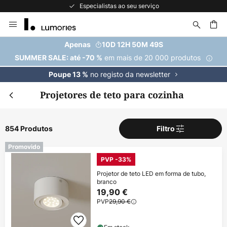
A maior seleção de marcas da Europa
Ir
para
o
uisar
Apenas
10D 12H 50M 47S
Conteúdo
em mais de 20 000 produtos
SUMMER SALE: até -70 %
no registo da newsletter
Poupe 13 %
Projetores de teto para cozinha
854 Produtos
Filtro
Promovido
PVP -33%
Projetor de teto LED em forma de tubo,
branco
19,90 €
PVP
29,90 €