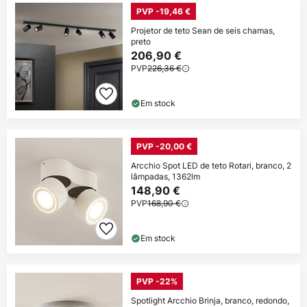
PVP -19,46 €
Projetor de teto Sean de seis chamas,
preto
206,90 €
PVP
226,36 €
Em stock
PVP -20,00 €
Arcchio Spot LED de teto Rotari, branco, 2
lâmpadas, 1362lm
148,90 €
PVP
168,90 €
Em stock
PVP -22%
Spotlight Arcchio Brinja, branco, redondo,