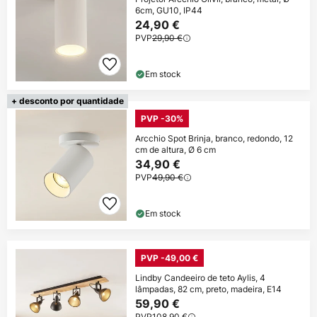
6cm, GU10, IP44
24,90 €
PVP
29,90 €
Em stock
+ desconto por quantidade
PVP -30%
Arcchio Spot Brinja, branco, redondo, 12
cm de altura, Ø 6 cm
34,90 €
PVP
49,90 €
Em stock
PVP -49,00 €
Lindby Candeeiro de teto Aylis, 4
lâmpadas, 82 cm, preto, madeira, E14
59,90 €
PVP
108,90 €