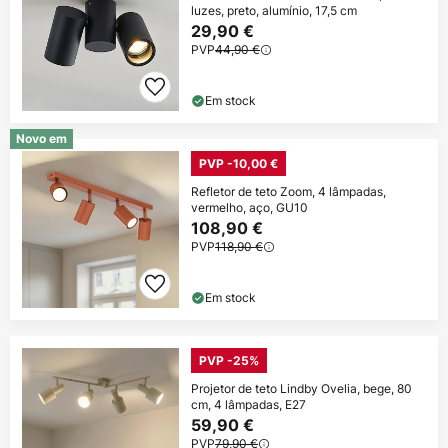
luzes, preto, alumínio, 17,5 cm
29,90 €
PVP
44,90 €
Em stock
Novo em
PVP -10,00 €
Refletor de teto Zoom, 4 lâmpadas,
vermelho, aço, GU10
108,90 €
PVP
118,90 €
Em stock
PVP -25%
Projetor de teto Lindby Ovelia, bege, 80
cm, 4 lâmpadas, E27
59,90 €
PVP
79,90 €