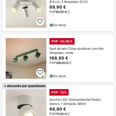
Ø 6 cm, 3 lâmpadas, GU10
69,90 €
PVP
89,90 €
Em stock
PVP -20,00 €
Spot de teto Chloe ajustável com três
lâmpadas, verde
168,90 €
PVP
188,90 €
Em stock
+ desconto por quantidade
PVP -12%
Arcchio LED-Deckenstrahler Rotari,
branco, 1 lâmpada, 681lm
69,90 €
PVP
79,90 €