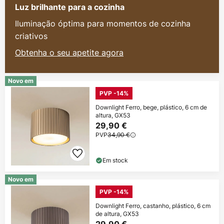
Luz brilhante para a cozinha
Iluminação óptima para momentos de cozinha
criativos
Obtenha o seu apetite agora
Novo em
PVP -14%
Downlight Ferro, bege, plástico, 6 cm de
altura, GX53
29,90 €
PVP
34,90 €
Em stock
Novo em
PVP -14%
Downlight Ferro, castanho, plástico, 6 cm
de altura, GX53