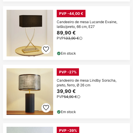
PVP -44,00 €
Candeeiro de mesa Lucande Evaine,
latão/preto, 66 cm, E27
89,90 €
PVP
133,90 €
Em stock
PVP -27%
Candeeiro de mesa Lindby Sorscha,
preto, ferro, Ø 26 cm
39,90 €
PVP
54,90 €
Em stock
PVP -39%