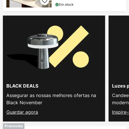
Em stock
BLACK DEALS
Luzes 
Assegurar as nossas melhores ofertas na
Candeei
Black November
modern
Guardar agora
Inspire
Promovido