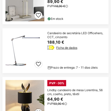
89,90 €
PVP
118,90 €
Em stock
Candeeiro de secretária LED Officehero,
CCT, cinzento
188,10 €
Ficha de dados
Prazo de entrega: 7 - 11 dias úteis
PVP -30%
Lindby candeeiro de mesa Lorentina, 56
cm, coelho, preto, têxtil
64,90 €
PVP
93,90 €