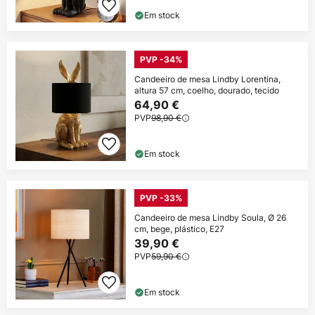
Em stock
PVP -34%
Candeeiro de mesa Lindby Lorentina,
altura 57 cm, coelho, dourado, tecido
64,90 €
PVP
98,90 €
Em stock
PVP -33%
Candeeiro de mesa Lindby Soula, Ø 26
cm, bege, plástico, E27
39,90 €
PVP
59,90 €
Em stock