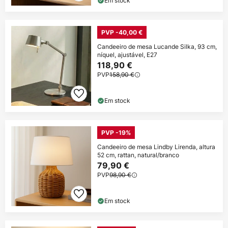
Em stock
PVP -40,00 €
Candeeiro de mesa Lucande Silka, 93 cm,
níquel, ajustável, E27
118,90 €
PVP
158,90 €
Em stock
PVP -19%
Candeeiro de mesa Lindby Lirenda, altura
52 cm, rattan, natural/branco
79,90 €
PVP
98,90 €
Em stock