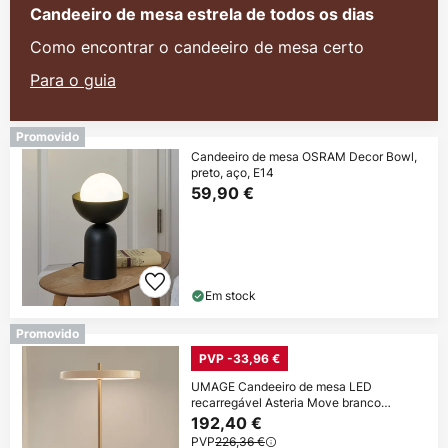
Candeeiro de mesa estrela de todos os dias
Como encontrar o candeeiro de mesa certo
Para o guia
Promovido
Candeeiro de mesa OSRAM Decor Bowl,
preto, aço, E14
59,90 €
Em stock
Promovido
PVP -33,96 €
UMAGE Candeeiro de mesa LED
recarregável Asteria Move branco
pérola/latão 31cm
192,40 €
PVP
226,36 €