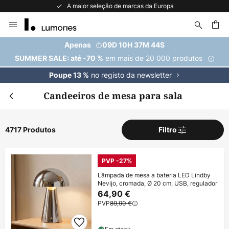
Recomendado no Trustpilot
Ir
para
o
uisar
Apenas
09D 10H 37M 42S
Conteúdo
em mais de 20 000 produtos
SUMMER SALE: até -70 %
no registo da newsletter
Poupe 13 %
Candeeiros de mesa para sala
4717 Produtos
Filtro
PVP -27%
Lâmpada de mesa a bateria LED Lindby
Nevijo, cromada, Ø 20 cm, USB, regulador
64,90 €
PVP
89,90 €