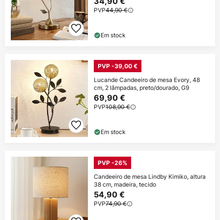
34,90 €
PVP
44,90 €
Em stock
PVP -39,00 €
Lucande Candeeiro de mesa Evory, 48
cm, 2 lâmpadas, preto/dourado, G9
69,90 €
PVP
108,90 €
Em stock
PVP -26%
Candeeiro de mesa Lindby Kimiko, altura
38 cm, madeira, tecido
54,90 €
PVP
74,90 €