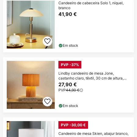
Candeeiro de cabeceira Solo 1, níquel,
branco
41,90 €
Em stock
PVP -37%
Lindby candeeiro de mesa Jone,
castanho claro, têxtil, 30 cm de altura,
E27
27,90 €
PVP
44,90 €
Em stock
PVP -30,00 €
Candeeiro de mesa Skien, abajur branco,