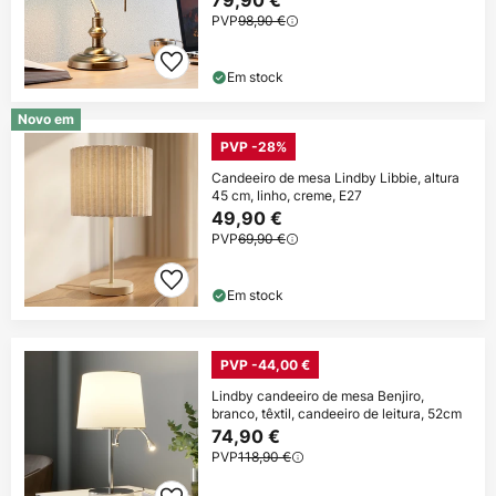
79,90 €
PVP
98,90 €
Em stock
Novo em
PVP -28%
Candeeiro de mesa Lindby Libbie, altura
45 cm, linho, creme, E27
49,90 €
PVP
69,90 €
Em stock
PVP -44,00 €
Lindby candeeiro de mesa Benjiro,
branco, têxtil, candeeiro de leitura, 52cm
74,90 €
PVP
118,90 €