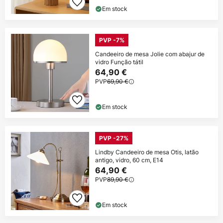
Em stock
PVP -7%
Candeeiro de mesa Jolie com abajur de
vidro Função tátil
64,90 €
PVP
69,90 €
Em stock
PVP -27%
Lindby Candeeiro de mesa Otis, latão
antigo, vidro, 60 cm, E14
64,90 €
PVP
89,90 €
Em stock