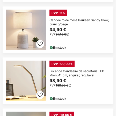
PVP -6%
Candeeiro de mesa Pauleen Sandy Glow,
branco/bege
34,90 €
PVP
37,19 €
Em stock
PVP -90,00 €
Lucande Candeeiro de secretária LED
Mion, 41 cm, angular, regulável
98,90 €
PVP
188,90 €
Em stock
PVP -19,00 €