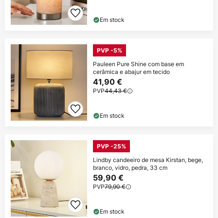
Em stock
PVP -5%
Pauleen Pure Shine com base em
cerâmica e abajur em tecido
41,90 €
PVP
44,43 €
Em stock
PVP -25%
Lindby candeeiro de mesa Kirstan, bege,
branco, vidro, pedra, 33 cm
59,90 €
PVP
79,90 €
Em stock