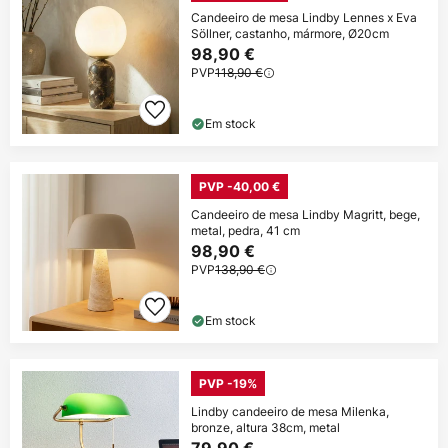
Candeeiro de mesa Lindby Lennes x Eva
Söllner, castanho, mármore, Ø20cm
98,90 €
PVP
118,90 €
Em stock
PVP -40,00 €
Candeeiro de mesa Lindby Magritt, bege,
metal, pedra, 41 cm
98,90 €
PVP
138,90 €
Em stock
PVP -19%
Lindby candeeiro de mesa Milenka,
bronze, altura 38cm, metal