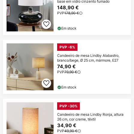
base em vidro cinzento fumado
148,90 €
PVP
178,90 €
Em stock
PVP -6%
Candeeiro de mesa Lindby Alabastro,
branco/bege, Ø 25 cm, mármore, E27
74,90 €
PVP
79,90 €
Em stock
PVP -30%
Candeeiro de mesa Lindby Ronja, altura
26 cm, cor creme, têxtil
34,90 €
PVP
49,90 €