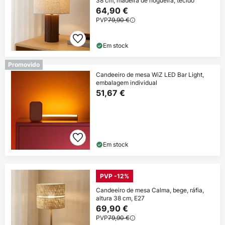
38 cm, madeira de nogueira, tecido
64,90 €
PVP
79,90 €
Em stock
Promovido
Candeeiro de mesa WiZ LED Bar Light,
embalagem individual
51,67 €
Em stock
PVP -12%
Candeeiro de mesa Calma, bege, ráfia,
altura 38 cm, E27
69,90 €
PVP
79,90 €