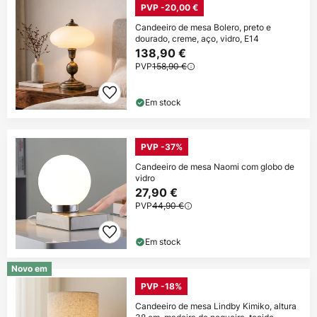
PVP -20,00 €
Candeeiro de mesa Bolero, preto e
dourado, creme, aço, vidro, E14
138,90 €
PVP
158,90 €
Em stock
PVP -37%
Candeeiro de mesa Naomi com globo de
vidro
27,90 €
PVP
44,90 €
Em stock
Novo em
PVP -18%
Candeeiro de mesa Lindby Kimiko, altura