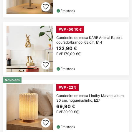
Em stock
PVP -56,10 €
Candeeiro de mesa KARE Animal Rabbit,
dourado/branco, 68 cm, E14
122,90 €
PVP
179,00 €
Em stock
Novo em
PVP -22%
Candeeiro de mesa Lindby Maveo, altura
30 cm, nogueira/linho, E27
69,90 €
PVP
89,90 €
Em stock