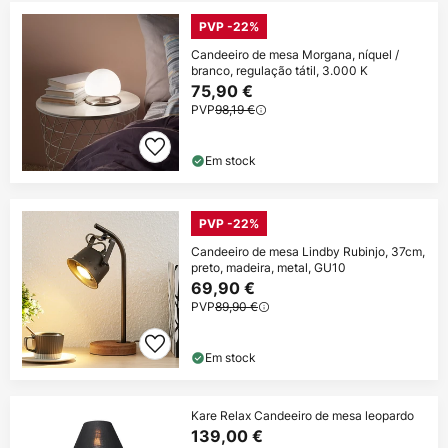
PVP -22%
Candeeiro de mesa Morgana, níquel /
branco, regulação tátil, 3.000 K
75,90 €
PVP
98,19 €
Em stock
PVP -22%
Candeeiro de mesa Lindby Rubinjo, 37cm,
preto, madeira, metal, GU10
69,90 €
PVP
89,90 €
Em stock
Kare Relax Candeeiro de mesa leopardo
139,00 €