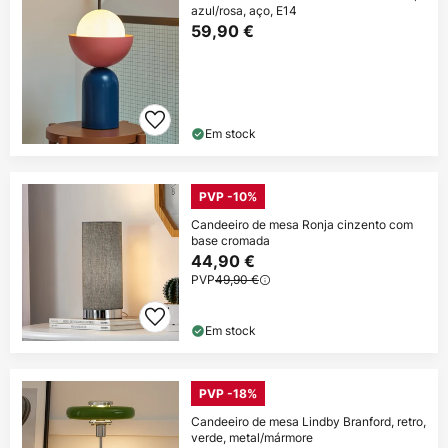
azul/rosa, aço, E14
59,90 €
Em stock
PVP -10%
Candeeiro de mesa Ronja cinzento com
base cromada
44,90 €
PVP
49,90 €
Em stock
PVP -18%
Candeeiro de mesa Lindby Branford, retro,
verde, metal/mármore