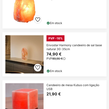
Em stock
PVP -16%
Envostar Harmony candeeiro de sal base
natural 30-35cm
74,90 €
PVP
89,90 €
Em stock
Candeeiro de mesa Kubus com ligação
USB
21,90 €