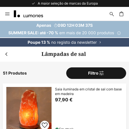
A maior seleção de marcas da Europa
Ir
para
o
uisar
Apenas
09D 12H 03M 36S
Conteúdo
em mais de 20 000 produtos
SUMMER SALE: até -70 %
no registo da newsletter
Poupe 13 %
Lâmpadas de sal
51 Produtos
Filtro
Saia iluminada em cristal de sal com base
em madeira
97,90 €