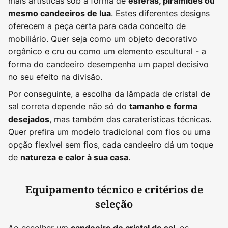
mais artísticas sob a forma de
esferas, pirâmides ou
. Estes diferentes designs
mesmo candeeiros de lua
oferecem a peça certa para cada conceito de
mobiliário. Quer seja como um objeto decorativo
orgânico e cru ou como um elemento escultural - a
forma do candeeiro desempenha um papel decisivo
no seu efeito na divisão.
Por conseguinte, a escolha da lâmpada de cristal de
sal correta depende não só do
tamanho e forma
, mas também das caraterísticas técnicas.
desejados
Quer prefira um modelo tradicional com fios ou uma
opção flexível sem fios, cada candeeiro dá um toque
de
.
natureza e calor à sua casa
Equipamento técnico e critérios de
seleção
Ao escolher um
, os
candeeiro de cristal de sal