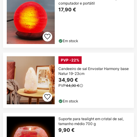
computador e portátil
17,90 €
Em stock
PVP -22%
Candeeiro de sal Envostar Harmony base
Natur 19-23cm
34,90 €
PVP
44,90 €
Em stock
Suporte para tealight em cristal de sal,
tamanho médio 700 g
9,90 €