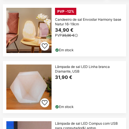
PVP -12%
Candeeiro de sal Envostar Harmony base
Natur 16-19cm
34,90 €
PVP
39,90 €
Em stock
Lâmpada de sal LED Linha branca
Diamante, USB
31,90 €
Em stock
Lâmpada de sal LED Compus com USB
para computador&Laptop