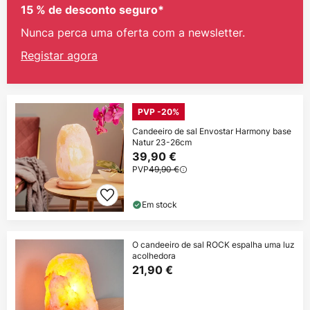
15 % de desconto seguro*
Nunca perca uma oferta com a newsletter.
Registar agora
PVP -20%
Candeeiro de sal Envostar Harmony base
Natur 23-26cm
39,90 €
PVP
49,90 €
Em stock
O candeeiro de sal ROCK espalha uma luz
acolhedora
21,90 €