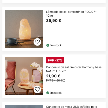
Lâmpada de sal atmosférico ROCK 7-
10kg
35,90 €
Em stock
PVP -37%
Candeeiro de sal Envostar Harmony base
Natur 14-16cm
21,90 €
PVP
34,90 €
Em stock
Candeeiro de mesa USB esférico para