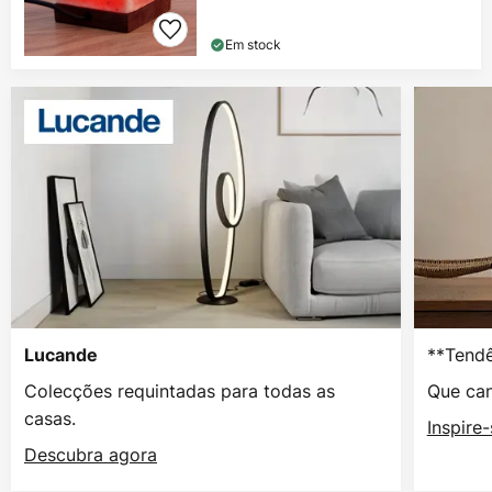
Em stock
**Tendê
Lucande
Colecções requintadas para todas as
Que can
casas.
Inspire
Descubra agora