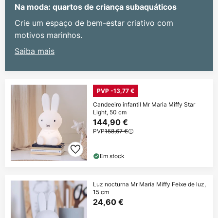
Na moda: quartos de criança subaquáticos
Crie um espaço de bem-estar criativo com
motivos marinhos.
Saiba mais
PVP -13,77 €
Candeeiro infantil Mr Maria Miffy Star
Light, 50 cm
144,90 €
PVP
158,67 €
Em stock
Luz nocturna Mr Maria Miffy Feixe de luz,
15 cm
24,60 €