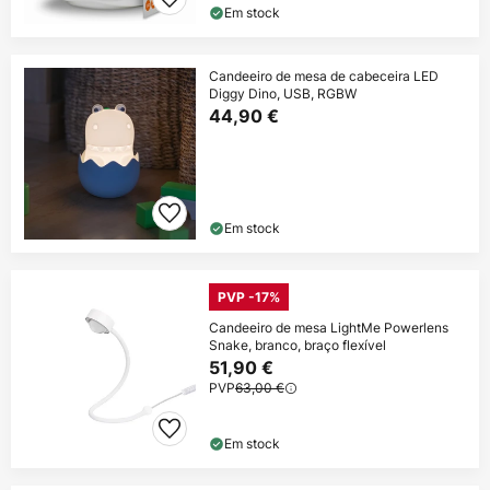
Em stock
Candeeiro de mesa de cabeceira LED
Diggy Dino, USB, RGBW
44,90 €
Em stock
PVP -17%
Candeeiro de mesa LightMe Powerlens
Snake, branco, braço flexível
51,90 €
PVP
63,00 €
Em stock