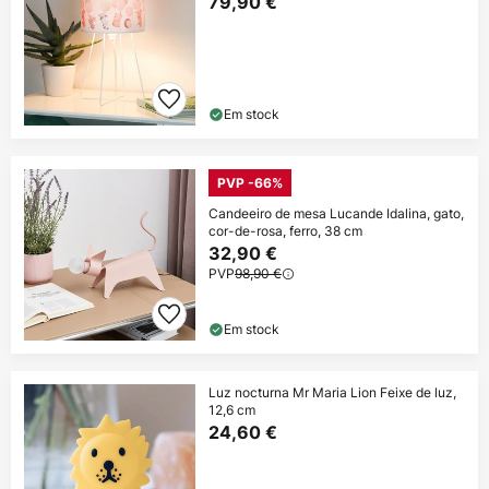
79,90 €
Em stock
PVP -66%
Candeeiro de mesa Lucande Idalina, gato,
cor-de-rosa, ferro, 38 cm
32,90 €
PVP
98,90 €
Em stock
Luz nocturna Mr Maria Lion Feixe de luz,
12,6 cm
24,60 €