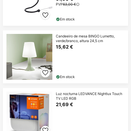
PVP
63,00 €
Em stock
Candeeiro de mesa BINGO Lumetto,
verde/branco, altura 24,5 cm
15,62 €
Em stock
Luz nocturna LEDVANCE Nightlux Touch
TV LED RGB
21,69 €