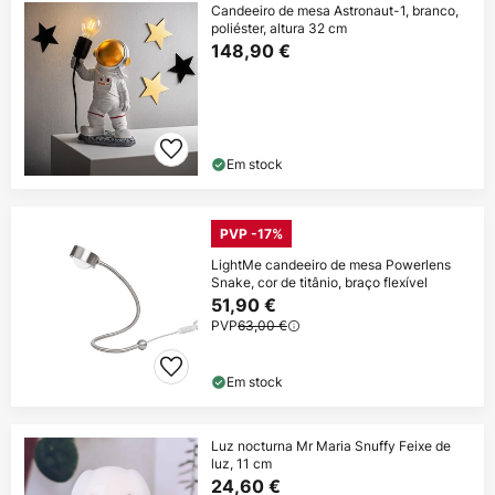
Candeeiro de mesa Astronaut-1, branco,
poliéster, altura 32 cm
148,90 €
Em stock
PVP -17%
LightMe candeeiro de mesa Powerlens
Snake, cor de titânio, braço flexível
51,90 €
PVP
63,00 €
Em stock
Luz nocturna Mr Maria Snuffy Feixe de
luz, 11 cm
24,60 €