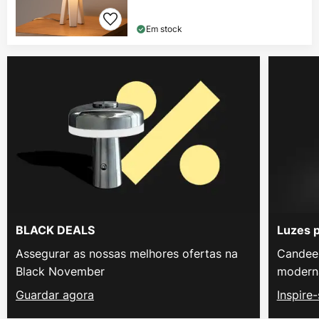
Em stock
BLACK DEALS
Luzes 
Assegurar as nossas melhores ofertas na
Candeei
Black November
modern
Guardar agora
Inspire