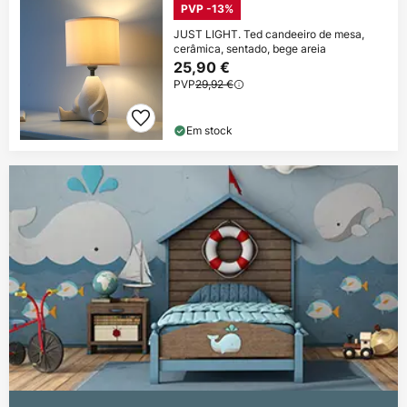
PVP -13%
JUST LIGHT. Ted candeeiro de mesa,
cerâmica, sentado, bege areia
25,90 €
PVP
29,92 €
Em stock