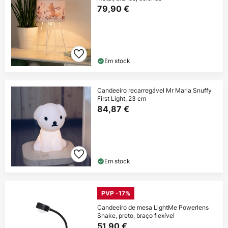
79,90 €
Em stock
Candeeiro recarregável Mr Maria Snuffy
First Light, 23 cm
84,87 €
Em stock
PVP -17%
Candeeiro de mesa LightMe Powerlens
Snake, preto, braço flexível
51,90 €