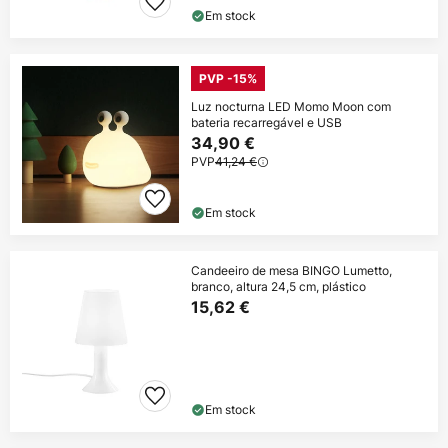
Em stock
PVP -15%
Luz nocturna LED Momo Moon com
bateria recarregável e USB
34,90 €
PVP
41,24 €
Em stock
Candeeiro de mesa BINGO Lumetto,
branco, altura 24,5 cm, plástico
15,62 €
Em stock