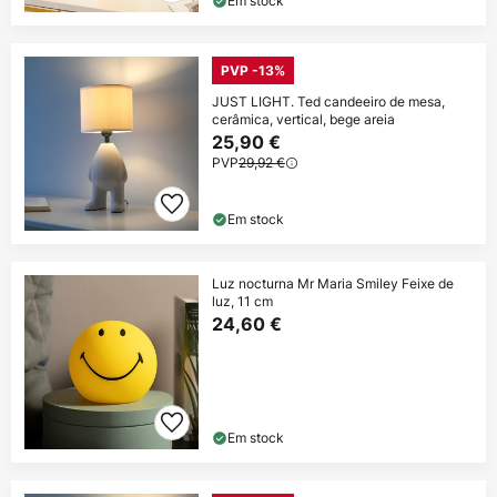
Em stock
PVP -13%
JUST LIGHT. Ted candeeiro de mesa,
cerâmica, vertical, bege areia
25,90 €
PVP
29,92 €
Em stock
Luz nocturna Mr Maria Smiley Feixe de
luz, 11 cm
24,60 €
Em stock