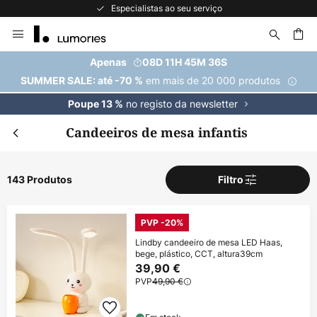
A maior seleção de marcas da Europa
Ir
para
o
uisar
Apenas
08D 11H 45M 34S
Conteúdo
em mais de 20 000 produtos
SUMMER SALE: até -70 %
no registo da newsletter
Poupe 13 %
Candeeiros de mesa infantis
143 Produtos
Filtro
PVP -20%
Lindby candeeiro de mesa LED Haas,
bege, plástico, CCT, altura39cm
39,90 €
PVP
49,90 €