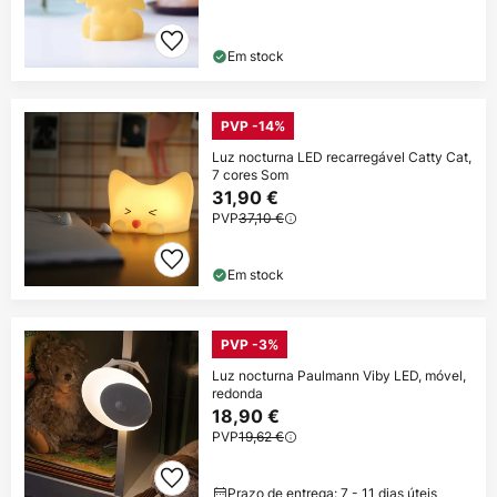
Em stock
PVP -14%
Luz nocturna LED recarregável Catty Cat,
7 cores Som
31,90 €
PVP
37,10 €
Em stock
PVP -3%
Luz nocturna Paulmann Viby LED, móvel,
redonda
18,90 €
PVP
19,62 €
Prazo de entrega: 7 - 11 dias úteis