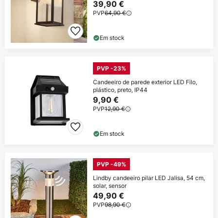
39,90 €
PVP
64,90 €
Em stock
PVP -23%
Candeeiro de parede exterior LED Filo,
plástico, preto, IP44
9,90 €
PVP
12,90 €
Em stock
PVP -49%
Lindby candeeiro pilar LED Jalisa, 54 cm,
solar, sensor
49,90 €
PVP
98,90 €