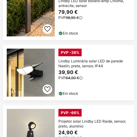
Lindby LED solar bollard lamp Chioma,
antracite, sensor
79,90 €
PVP
98,90 €
Em stock
PVP -38%
Lindby Luminária solar LED de parede
Naelin, preta, sensor, IP44
39,90 €
PVP
64,90 €
Em stock
PVP -66%
Projetor solar Lindby LED Raide, sensor,
preto, alumínio
24,90 €