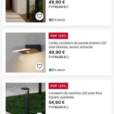
49,90 €
PVP
82,63 €
Em stock
PVP -23%
Lindby candeeiro de parede exterior LED
solar Maresia, sensor, antracite
49,90 €
PVP
64,90 €
Em stock
PVP -33%
Candeeiro de caminho LED solar Rica
Square, quadrada
54,90 €
PVP
82,63 €