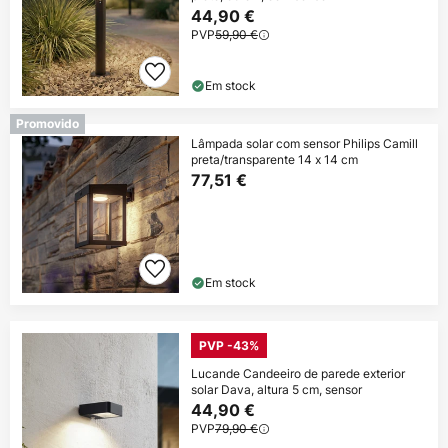
44,90 €
PVP
59,90 €
Em stock
Promovido
Lâmpada solar com sensor Philips Camill
preta/transparente 14 x 14 cm
77,51 €
Em stock
PVP -43%
Lucande Candeeiro de parede exterior
solar Dava, altura 5 cm, sensor
44,90 €
PVP
79,90 €