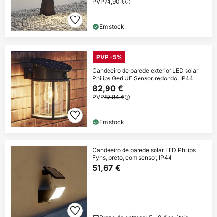
PVP
74,90 €
Em stock
PVP -5%
Candeeiro de parede exterior LED solar
Philips Geri UE Sensor, redondo, IP44
82,90 €
PVP
87,84 €
Em stock
Candeeiro de parede solar LED Philips
Fyns, preto, com sensor, IP44
51,67 €