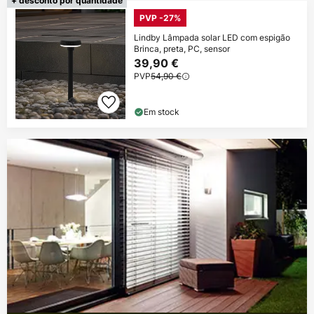
+ desconto por quantidade
PVP -27%
Lindby Lâmpada solar LED com espigão
Brinca, preta, PC, sensor
39,90 €
PVP
54,90 €
Em stock