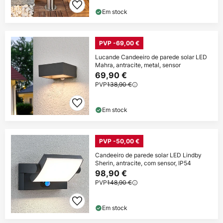
Em stock
PVP -69,00 €
Lucande Candeeiro de parede solar LED
Mahra, antracite, metal, sensor
69,90 €
PVP
138,90 €
Em stock
PVP -50,00 €
Candeeiro de parede solar LED Lindby
Sherin, antracite, com sensor, IP54
98,90 €
PVP
148,90 €
Em stock