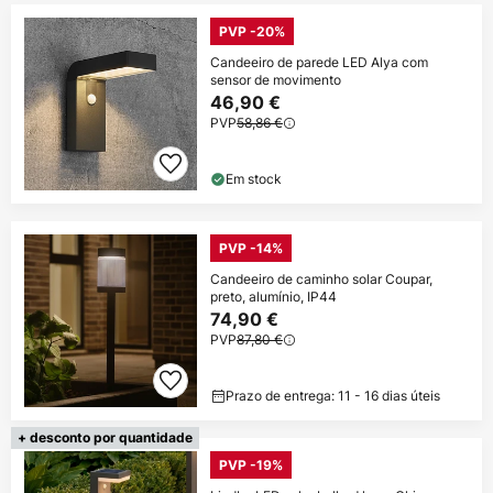
PVP -20%
Candeeiro de parede LED Alya com
sensor de movimento
46,90 €
PVP
58,86 €
Em stock
PVP -14%
Candeeiro de caminho solar Coupar,
preto, alumínio, IP44
74,90 €
PVP
87,80 €
Prazo de entrega: 11 - 16 dias úteis
+ desconto por quantidade
PVP -19%