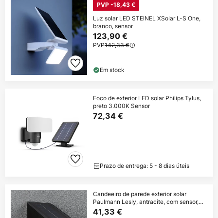
PVP -18,43 €
Luz solar LED STEINEL XSolar L-S One,
branco, sensor
123,90 €
PVP
142,33 €
Em stock
Foco de exterior LED solar Philips Tylus,
preto 3.000K Sensor
72,34 €
Prazo de entrega: 5 - 8 dias úteis
Candeeiro de parede exterior solar
Paulmann Lesly, antracite, com sensor,
IP65
41,33 €