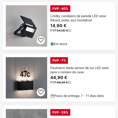
PVP -40%
Lindby candeeiro de parede LED solar
Rikard, preta, aço inoxidável
14,90 €
PVP
24,90 €
Em stock
PVP -7%
Paulmann Neda sensor de luz LED solar
para o número da casa
44,90 €
PVP
48,56 €
Prazo de entrega: 7 - 11 dias úteis
PVP -28%