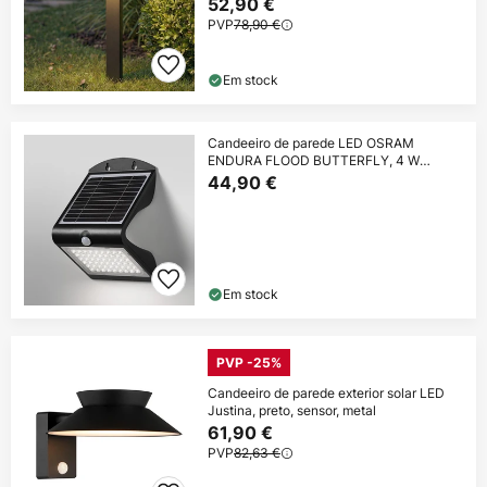
52,90 €
PVP
78,90 €
Em stock
Candeeiro de parede LED OSRAM
ENDURA FLOOD BUTTERFLY, 4 W
Sensor
44,90 €
Em stock
PVP -25%
Candeeiro de parede exterior solar LED
Justina, preto, sensor, metal
61,90 €
PVP
82,63 €