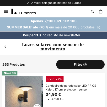
A maior seleção de marcas da Europa
Ir
para
o
uisar
Apenas
10D 02H 11M 09S
Conteúdo
em mais de 20 000 produtos
SUMMER SALE: até -70 %
no registo da newsletter
Poupe 13 %
Luzes solares com sensor de
movimento
263 Produtos
Filtro
Novo em
PVP -27%
Candeeiro de parede solar LED PRIOS
Kalen, 17 cm, preto, com sensor
34,90 €
PVP
47,90 €