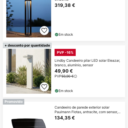
319,38 €
Em stock
+ desconto por quantidade
PVP -16%
Lindby Candeeiro pilar LED solar Eleazar,
branco, alumínio, sensor
49,90 €
PVP
59,90 €
Em stock
Promovido
Candeeiro de parede exterior solar
Paulmann Flotas, antracite, com sensor,
IP65
134,35 €