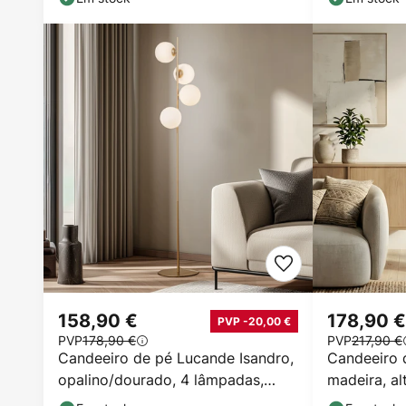
158,90 €
178,90 €
PVP -20,00 €
PVP
178,90 €
PVP
217,90 €
Candeeiro de pé Lucande Isandro,
Candeeiro 
opalino/dourado, 4 lâmpadas,
madeira, al
vidro/metal