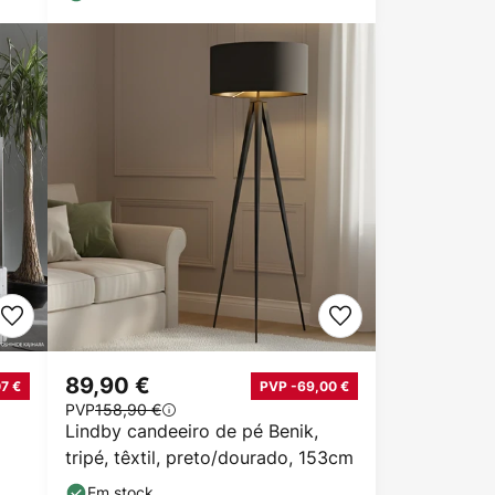
89,90 €
7 €
PVP -69,00 €
PVP
158,90 €
Lindby candeeiro de pé Benik,
tripé, têxtil, preto/dourado, 153cm
Em stock