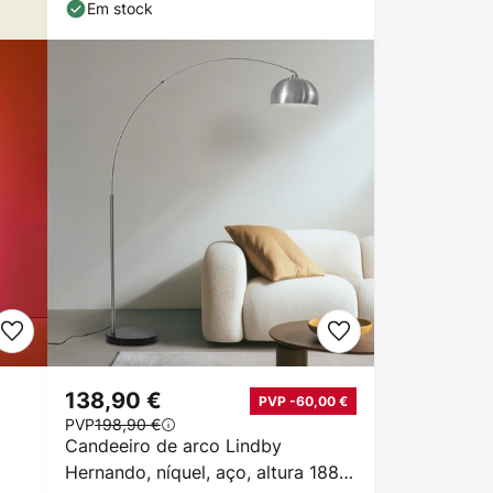
Em stock
138,90 €
PVP -60,00 €
PVP
198,90 €
Candeeiro de arco Lindby
Hernando, níquel, aço, altura 188