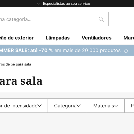
Especialistas ao seu serviço
Pesquisar
ção de exterior
Lâmpadas
Ventiladores
Mar
em mais de 20 000 produtos
MMER SALE: até -70 %
os de pé para sala
ara sala
r de intensidade
Categoria
Materiais
P