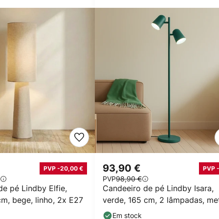
€
93,90 €
PVP -20,00 €
PVP 
PVP
98,90 €
e pé Lindby Elfie,
Candeeiro de pé Lindby Isara,
cm, bege, linho, 2x E27
verde, 165 cm, 2 lâmpadas, met
E27
Em stock