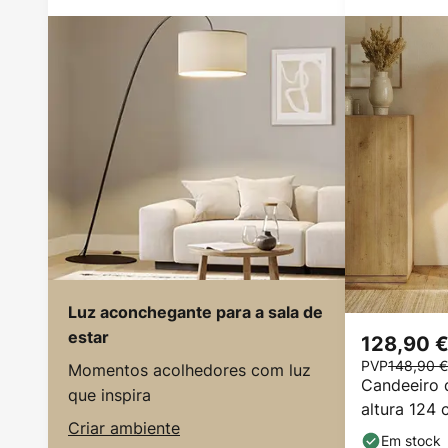
Luz aconchegante para a sala de
estar
128,90 
PVP
148,90 €
Momentos acolhedores com luz
Candeeiro d
que inspira
altura 124 
Criar ambiente
Em stock