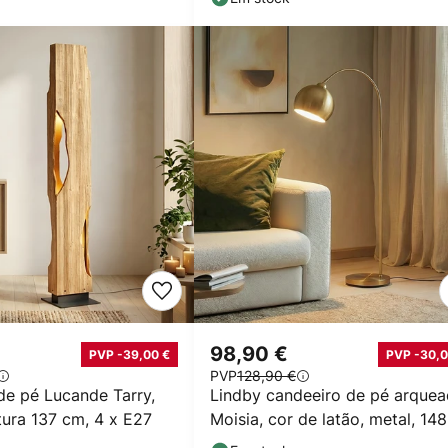
98,90 €
PVP -39,00 €
PVP -30,0
PVP
128,90 €
de pé Lucande Tarry,
Lindby candeeiro de pé arque
tura 137 cm, 4 x E27
Moisia, cor de latão, metal, 14