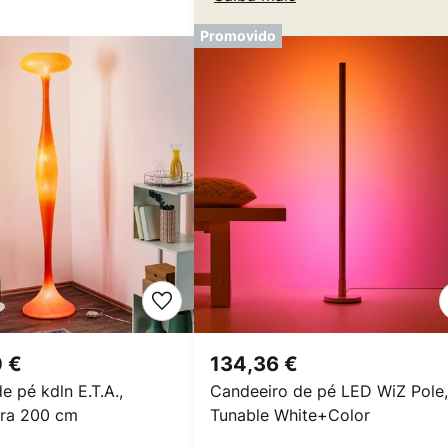
Promovido
0 €
134,36 €
e pé kdln E.T.A.,
Candeeiro de pé LED WiZ Pole,
tura 200 cm
Tunable White+Color