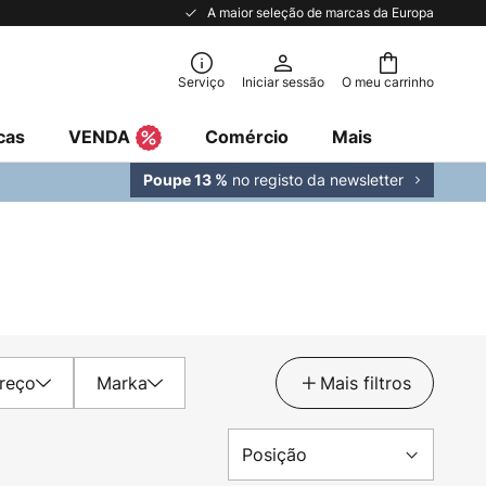
A maior seleção de marcas da Europa
Serviço
Iniciar sessão
O meu carrinho
cas
VENDA
Comércio
Mais
no registo da newsletter
Poupe 13 %
reço
Marka
Mais filtros