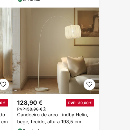
128,90 €
0 €
PVP -30,00 €
PVP
158,90 €
ado
Candeeiro de arco Lindby Helin,
8 cm
bege, tecido, altura 198,5 cm