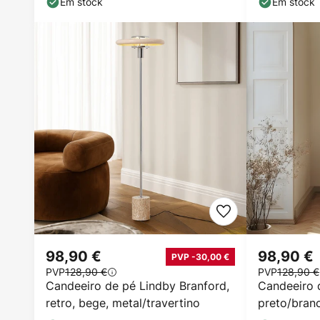
Em stock
Em stock
98,90 €
98,90 €
PVP -30,00 €
PVP
128,90 €
PVP
128,90 €
Candeeiro de pé Lindby Branford,
Candeeiro d
retro, bege, metal/travertino
preto/branc