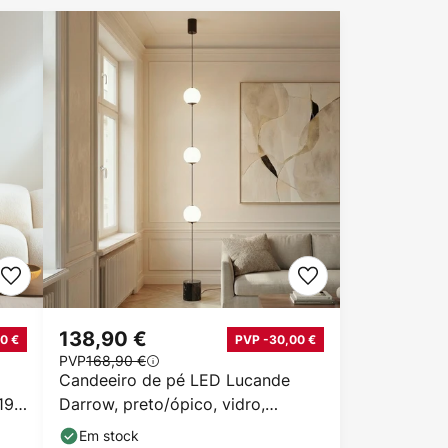
138,90 €
0 €
PVP -30,00 €
PVP
168,90 €
Candeeiro de pé LED Lucande
 197
Darrow, preto/ópico, vidro,
regulável
Em stock