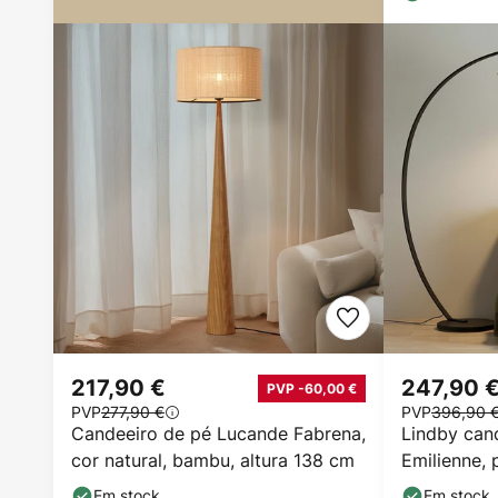
217,90 €
247,90 
PVP -60,00 €
PVP
277,90 €
PVP
396,90 
Candeeiro de pé Lucande Fabrena,
Lindby can
cor natural, bambu, altura 138 cm
Emilienne, 
Em stock
Em stock