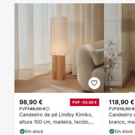
98,90 €
118,90 €
PVP -50,00 €
PVP
148,90 €
PVP
218,90 €
Candeeiro de pé Lindby Kimiko,
Candeeiro d
altura 100 cm, madeira, tecido,
branco, ma
E27
altura 150
Em stock
Em stock