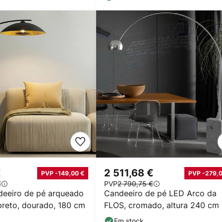
€
2 511,68 €
PVP -149,00 €
PVP -279,0
€
PVP
2 790,75 €
deeiro de pé arqueado
Candeeiro de pé LED Arco da
preto, dourado, 180 cm
FLOS, cromado, altura 240 cm
Em stock