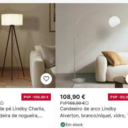
108,90 €
PVP -100,00 €
PVP -50,0
PVP
158,90 €
e pé Lindby Charlia,
Candeeiro de arco Lindby
deira de nogueira,
Alverton, branco/níquel, vidro,
 cm
cm
Em stock