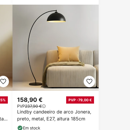
158,90 €
-5%
PVP -79,00 €
PVP
237,90 €
Lindby candeeiro de arco Jonera,
al,
preto, metal, E27, altura 185cm
Em stock