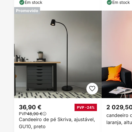
cm
Em stock
Em stock
Promovido
36,90 €
2 029,5
PVP -24%
PVP
48,90 €
candeeiro d
Candeeiro de pé Skriva, ajustável,
laranja, al
GU10, preto