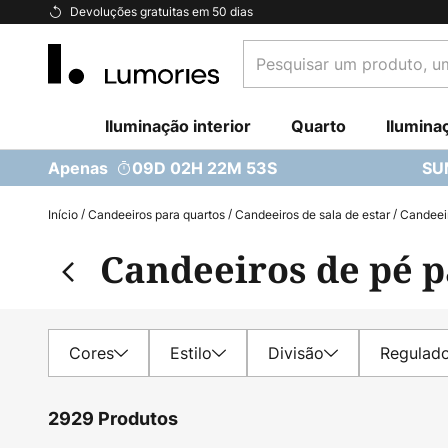
Ir
Devoluções gratuitas em 50 dias
para
Pesquisar
o
um
Conteúdo
produto,
Iluminação interior
uma
Quarto
Ilumina
categoria...
Apenas
09D 02H 22M 51S
SU
Início
Candeeiros para quartos
Candeeiros de sala de estar
Candeeir
Candeeiros de pé p
Cores
Estilo
Divisão
Regulado
2929 Produtos