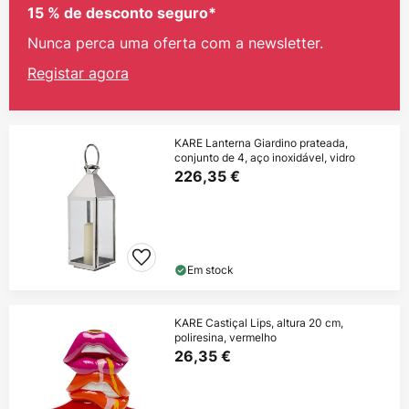
15 % de desconto seguro*
Nunca perca uma oferta com a newsletter.
Registar agora
KARE Lanterna Giardino prateada,
conjunto de 4, aço inoxidável, vidro
226,35 €
Em stock
KARE Castiçal Lips, altura 20 cm,
poliresina, vermelho
26,35 €