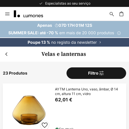
Especialistas ao seu serviço
Ir
para
o
uisar
Apenas
07D 17H 01M 12S
Conteúdo
em mais de 20 000 produtos
SUMMER SALE: até -70 %
no registo da newsletter
Poupe 13 %
Velas e lanternas
23 Produtos
Filtro
AYTM Lanterna Uno, vaso, âmbar, Ø 14
cm, altura 11 cm, vidro
62,01 €