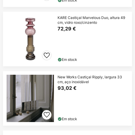
Em stock
KARE Castiçal Marvelous Duo, altura 49
cm, vidro roxo/cinzento
72,29 €
Em stock
New Works Castiçal Ripply, largura 33
cm, aço inoxidável
93,02 €
Em stock