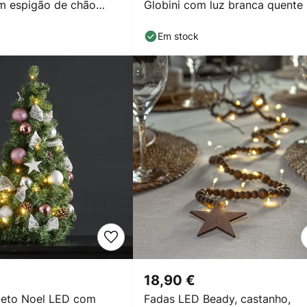
m espigão de chão
Globini com luz branca quente
Em stock
18,90 €
beto Noel LED com
Fadas LED Beady, castanho,