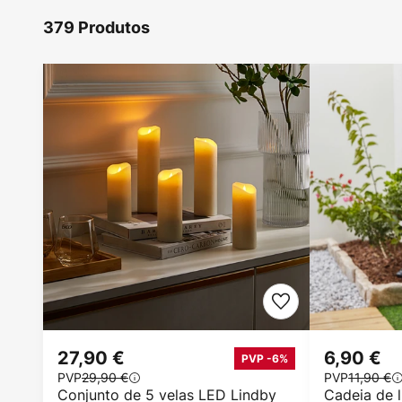
379 Produtos
27,90 €
6,90 €
PVP -6%
PVP
29,90 €
PVP
11,90 €
Conjunto de 5 velas LED Lindby
Cadeia de l