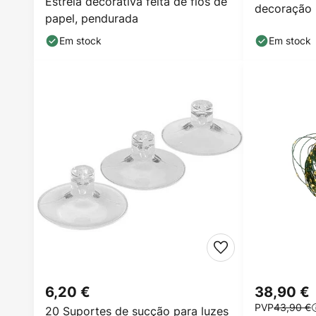
Estrela decorativa feita de fios de
decoração 
papel, pendurada
Em stock
Em stock
6,20 €
38,90 €
PVP
43,90 €
20 Suportes de sucção para luzes