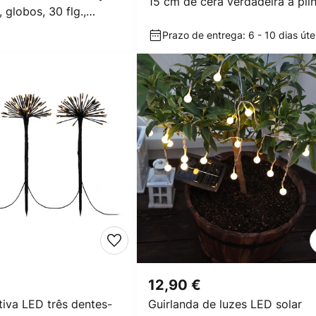
15 cm de cera verdadeira a pil
 globos, 30 flg.,
Prazo de entrega: 6 - 10 dias úte
12,90 €
tiva LED três dentes-
Guirlanda de luzes LED solar