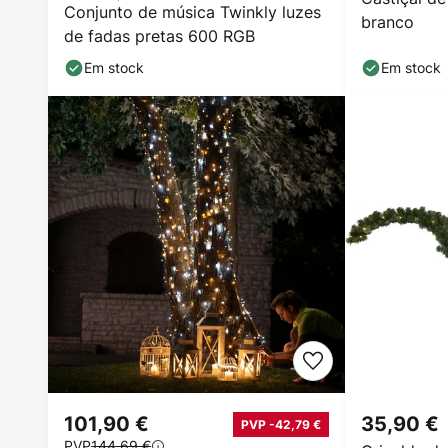
Conjunto de música Twinkly luzes
branco
de fadas pretas 600 RGB
Em stock
Em stock
101,90 €
35,90 €
PVP -42,79 €
PVP
144,69 €