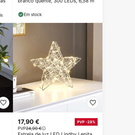
has
branco quente, 300 LEDs, 6,58 m
Em stock
is
17,90 €
PVP -28%
PVP
24,90 €
Estrela de luz LED Lindby Lepita