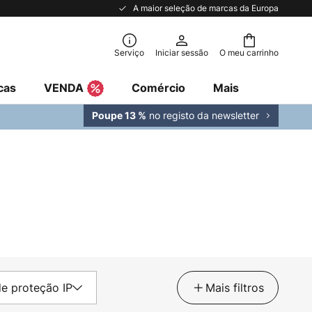
A maior seleção de marcas da Europa
Serviço
Iniciar sessão
O meu carrinho
cas
VENDA
Comércio
Mais
no registo da newsletter
Poupe 13 %
e proteção IP
Mais filtros