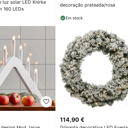
 luz solar LED Knirke
decoração prateada/rosa
 m 160 LEDs
Em stock
114,90 €
e design Mod Jarve
Grinalda decorativa LED Everl