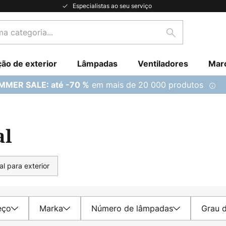
Especialistas ao seu serviço
Pesquisar
ção de exterior
Lâmpadas
Ventiladores
Mar
em mais de 20 000 produtos
MMER SALE: até -70 %
al
l para exterior
eço
Marka
Número de lâmpadas
Grau d