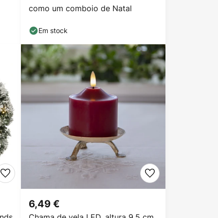
como um comboio de Natal
Em stock
6,49 €
ands
Chama de vela LED, altura 9,5 cm