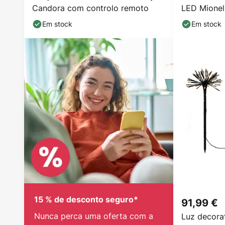
Candora com controlo remoto
LED Mionel,
635cm
Em stock
Em stock
15 % de desconto seguro*
91,99 €
Nunca perca uma oferta com a
Luz decora