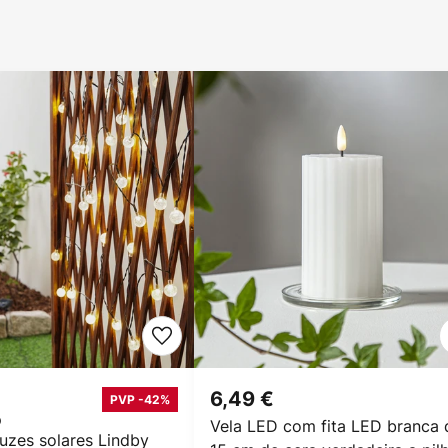
6,49 €
PVP -42%
Vela LED com fita LED branca 
uzes solares Lindby