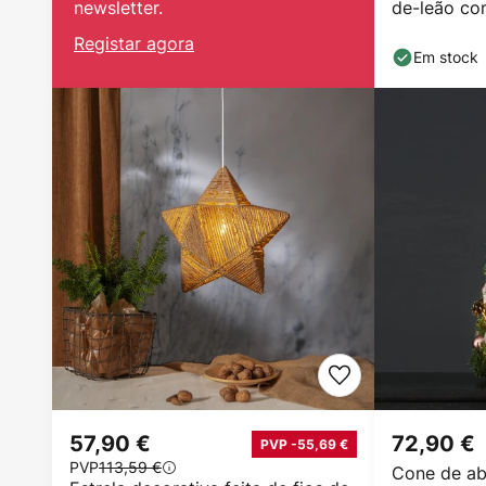
newsletter.
de-leão co
IP44
Registar agora
Em stock
57,90 €
72,90 €
PVP -55,69 €
PVP
113,59 €
Cone de a