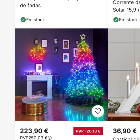
Corrente de
de fadas
Solar 15,9
Em stock
Em stock
223,90 €
36,90 €
PVP -26,13 €
PVP
250,03 €
Castiçal d