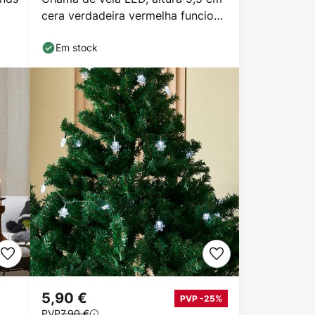
cera verdadeira vermelha funciona
a pilhas
Em stock
5,90 €
PVP -25%
PVP
7,90 €