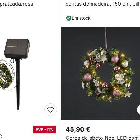
prateada/rosa
contas de madeira, 150 cm, pil
Em stock
45,90 €
PVP -11%
Coroa de abeto Noel LED com