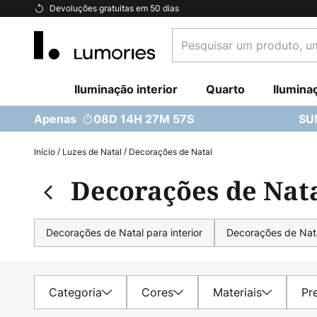
Ir
Devoluções gratuitas em 50 dias
para
Pesquisar
o
um
Conteúdo
produto,
Iluminação interior
uma
Quarto
Ilumina
categoria...
Apenas
08D 14H 27M 55S
SU
Início
Luzes de Natal
Decorações de Natal
Decorações de Nat
Decorações de Natal para interior
Decorações de Nata
Categoria
Cores
Materiais
Pr