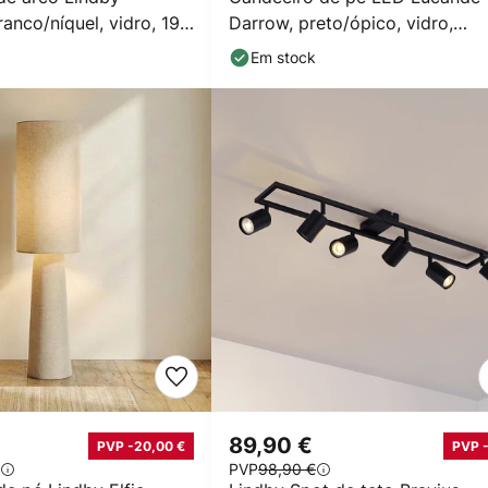
ranco/níquel, vidro, 197
Darrow, preto/ópico, vidro,
regulável
Em stock
€
89,90 €
PVP -20,00 €
PVP 
PVP
98,90 €