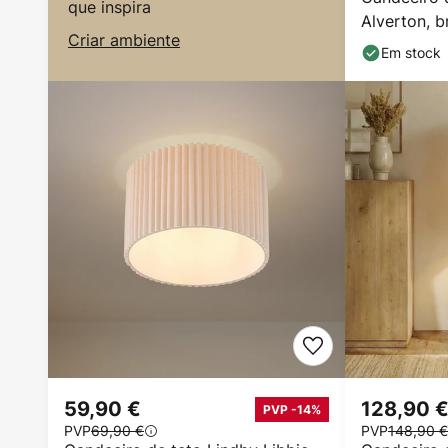
que inspira
Alverton, b
Criar ambiente
cm
Em stock
59,90 €
128,90 
PVP -14%
PVP
69,90 €
PVP
148,90 €