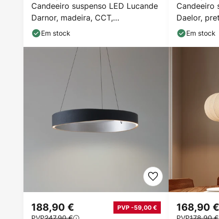
Candeeiro suspenso LED Lucande
Candeeiro 
Darnor, madeira, CCT,
Daelor, pre
comprimento 100 cm
regulável
Em stock
Em stock
188,90 €
168,90 
PVP -59,00 €
PVP
247,90 €
PVP
178,90 €