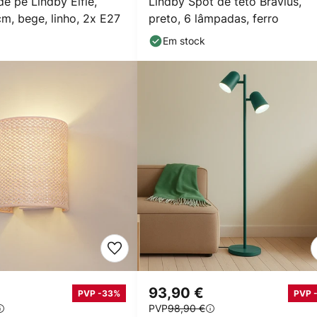
e pé Lindby Elfie,
Lindby Spot de teto Bravius,
cm, bege, linho, 2x E27
preto, 6 lâmpadas, ferro
Em stock
93,90 €
PVP -33%
PVP 
PVP
98,90 €