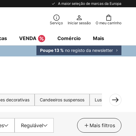
A maior seleção de marcas da Europa
Serviço
Iniciar sessão
O meu carrinho
cas
VENDA
Comércio
Mais
no registo da newsletter
Poupe 13 %
es decorativas
Candeeiros suspensos
Lustres
Fitas L
es
Regulável
Mais filtros