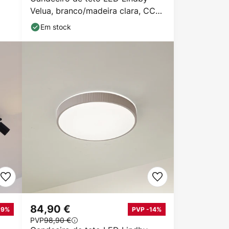
Velua, branco/madeira clara, CCT,
Ø 50 cm
Em stock
84,90 €
-9%
PVP -14%
PVP
98,90 €