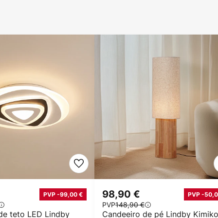
98,90 €
PVP -99,00 €
PVP -50,0
PVP
148,90 €
de teto LED Lindby
Candeeiro de pé Lindby Kimiko