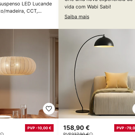
suspenso LED Lucande
vida com Wabi Sabi!
to/madeira, CCT,
Saiba mais
€
158,90 €
PVP -10,00 €
PVP -79,0
PVP
237,90 €