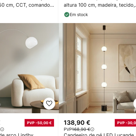
50 cm, CCT, comando
altura 100 cm, madeira, tecido,
E27
Em stock
€
138,90 €
PVP -50,00 €
PVP -30,0
PVP
168,90 €
de arco Lindby
Candeeiro de pé LED Lucande