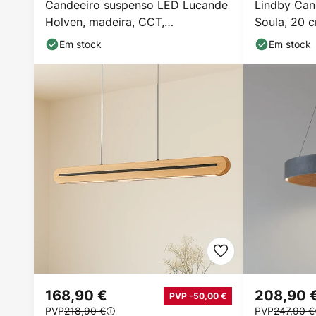
Candeeiro suspenso LED Lucande
Lindby Can
Holven, madeira, CCT,
Soula, 20 c
comprimento 113 cm
Em stock
Em stock
168,90 €
208,90 
PVP -50,00 €
PVP
218,90 €
PVP
247,90 €