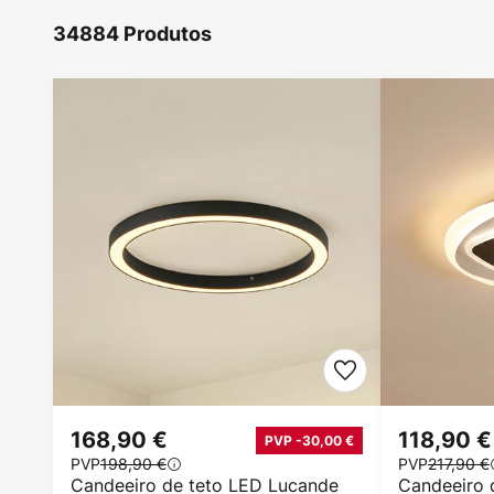
34884 Produtos
168,90 €
118,90 €
PVP -30,00 €
PVP
198,90 €
PVP
217,90 €
Candeeiro de teto LED Lucande
Candeeiro 