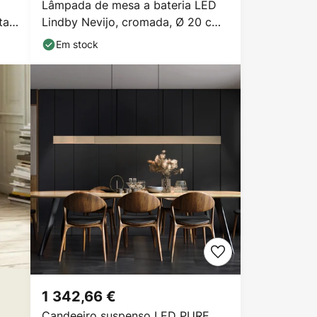
Lâmpada de mesa a bateria LED
al,
Lindby Nevijo, cromada, Ø 20 cm,
USB, regulador
Em stock
1 342,66 €
Candeeiro suspenso LED PURE