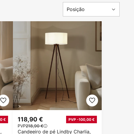
118,90 €
0 €
PVP -100,00 €
PVP
218,90 €
,
Candeeiro de pé Lindby Charlia,