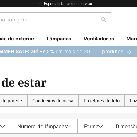
Especialistas ao seu serviço
Pesquisar
ção de exterior
Lâmpadas
Ventiladores
Mar
em mais de 20 000 produtos
MMER SALE: até -70 %
 de estar
 de parede
Candeeiros de mesa
Projetores de teto
Luz
s
Número de lâmpadas
Forma
Dimensõ