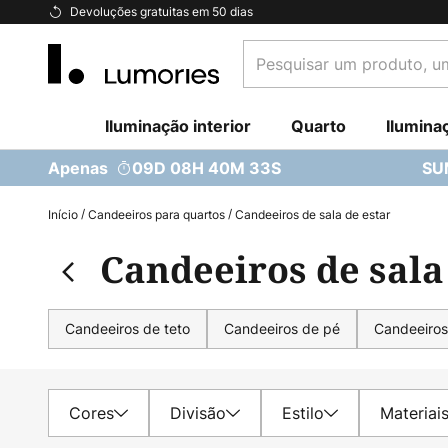
Ir
Devoluções gratuitas em 50 dias
para
Pesquisar
o
um
Conteúdo
produto,
Iluminação interior
uma
Quarto
Ilumina
categoria...
Apenas
09D 08H 40M 31S
SU
Início
Candeeiros para quartos
Candeeiros de sala de estar
Candeeiros de sala
Candeeiros de teto
Candeeiros de pé
Candeeiros
Cores
Divisão
Estilo
Materiai