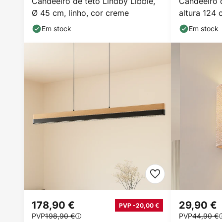
Candeeiro de teto Lindby Libbie,
Candeeiro d
Ø 45 cm, linho, cor creme
altura 124 
Em stock
Em stock
178,90 €
29,90 €
PVP -20,00 €
PVP
198,90 €
PVP
44,90 €