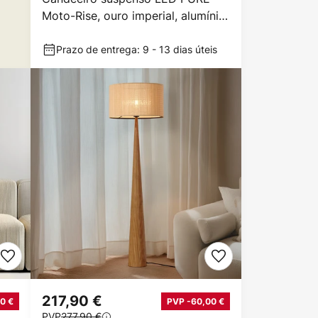
Moto-Rise, ouro imperial, alumínio,
CCT
Prazo de entrega: 9 - 13 dias úteis
217,90 €
0 €
PVP -60,00 €
PVP
277,90 €