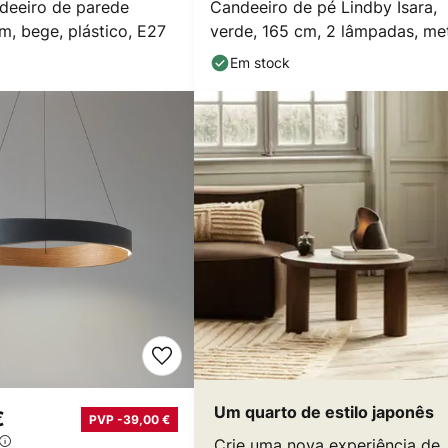
deeiro de parede
Candeeiro de pé Lindby Isara,
m, bege, plástico, E27
verde, 165 cm, 2 lâmpadas, met
E27
Em stock
Um quarto de estilo japonês
€
PVP -39,00 €
Crie uma nova experiência de