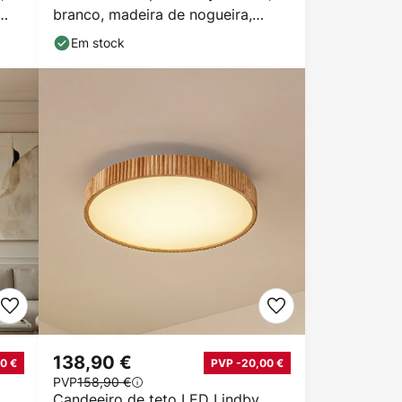
branco, madeira de nogueira,
altura 150 cm
Em stock
138,90 €
0 €
PVP -20,00 €
PVP
158,90 €
Candeeiro de teto LED Lindby