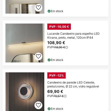
Em stock
PVP -10,00 €
Lucande Candeeiro para espelho LED
Kivana, preto, metal, 120cm IP44
108,90 €
PVP
118,90 €
Em stock
PVP -12%
Candeeiro de parede LED Celeste,
preto/cromo, Ø 22 cm, vidro regulável
69,90 €
PVP
79,57 €
Em stock