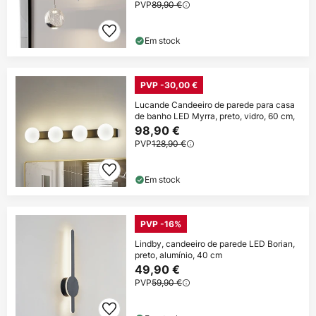
PVP
89,90 €
Em stock
PVP -30,00 €
Lucande Candeeiro de parede para casa
de banho LED Myrra, preto, vidro, 60 cm,
98,90 €
PVP
128,90 €
Em stock
PVP -16%
Lindby, candeeiro de parede LED Borian,
preto, alumínio, 40 cm
49,90 €
PVP
59,90 €