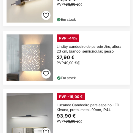
PVP
138,90 €
Em stock
PVP -44%
Lindby candeeiro de parede Jiru, altura
23 cm, branco, semicircular, gesso
27,90 €
PVP
49,90 €
Em stock
PVP -15,00 €
Lucande Candeeiro para espelho LED
Kivana, preto, metal, 90cm, IP44
93,90 €
PVP
108,90 €