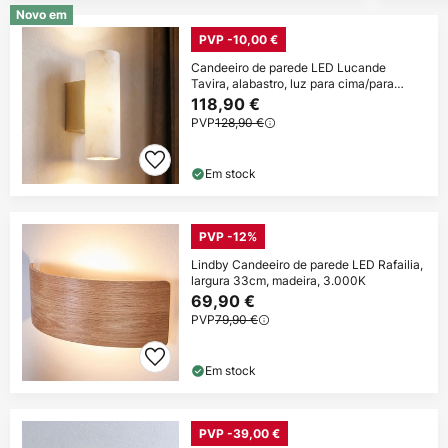
Novo em
PVP -10,00 €
Candeeiro de parede LED Lucande
Tavira, alabastro, luz para cima/para
baixo
118,90 €
PVP
128,90 €
Em stock
PVP -12%
Lindby Candeeiro de parede LED Rafailia,
largura 33cm, madeira, 3.000K
69,90 €
PVP
79,90 €
Em stock
PVP -39,00 €