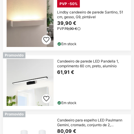
PVP -50%
Lindby candeeiro de parede Santino, 51
cm, gesso, G9, pintável
39,90 €
PVP
79,90 €
Em stock
Promovido
Candeeiro de parede LED Pandella 1,
comprimento 60 cm, preto, alumínio
61,91 €
Em stock
Promovido
Candeeiro para espelho LED Paulmann
Gemini, cromado, conjunto de 2,
regulável,
80,09 €