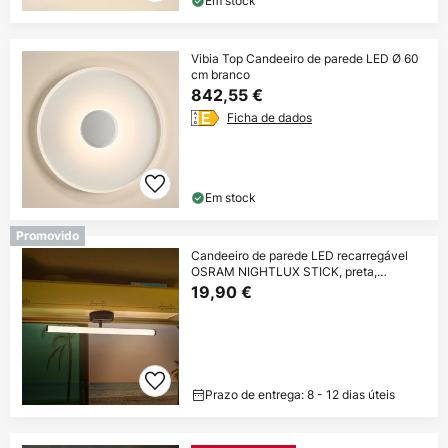
Em stock
Vibia Top Candeeiro de parede LED Ø 60
cm branco
842,55 €
Ficha de dados
Em stock
Promovido
Candeeiro de parede LED recarregável
OSRAM NIGHTLUX STICK, preta,
touchdim
19,90 €
Prazo de entrega: 8 - 12 dias úteis