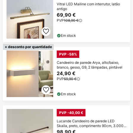
Vitral LED Mailine com interrutor, latão
antigo
69,90 €
PVP
108,90 €
Em stock
+ desconto por quantidade
PVP -58%
Candeeiro de parede Arya, alto/baixo,
branco, gesso, G9, 2 lâmpadas, pintável
24,90 €
PVP
59,90 €
Em stock
PVP -40,00 €
Lucande Candeeiro de parede LED
Skaila, preto, comprimento 90cm, 3.000
K
98,90 €