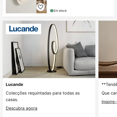
Em stock
**Tendê
Lucande
Colecções requintadas para todas as
Que can
casas.
Inspire
Descubra agora