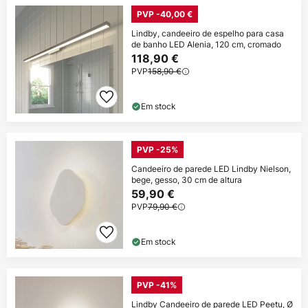
PVP -40,00 €
Lindby, candeeiro de espelho para casa
de banho LED Alenia, 120 cm, cromado
118,90 €
PVP
158,90 €
Em stock
PVP -25%
Candeeiro de parede LED Lindby Nielson,
bege, gesso, 30 cm de altura
59,90 €
PVP
79,90 €
Em stock
PVP -41%
Lindby Candeeiro de parede LED Peetu, Ø