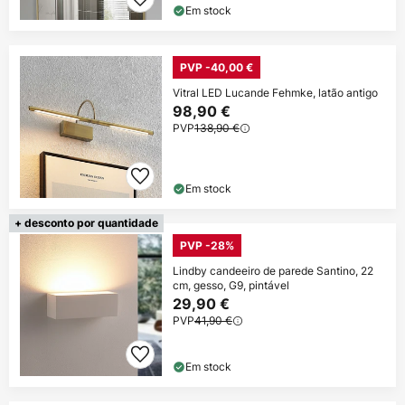
Em stock
PVP -40,00 €
Vitral LED Lucande Fehmke, latão antigo
98,90 €
PVP
138,90 €
Em stock
+ desconto por quantidade
PVP -28%
Lindby candeeiro de parede Santino, 22
cm, gesso, G9, pintável
29,90 €
PVP
41,90 €
Em stock