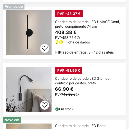
Promovido
PVP -45,37 €
Candeeiro de parede LED UMAGE Omni,
preto, comprimento 74 cm
408,38 €
PVP
453,75 €
Ficha de dados
Prazo de entrega: 8 - 12 dias úteis
PVP -51,95 €
Candeeiro de parede LED Sten com
controlo por gestos, preto
66,90 €
PVP
118,85 €
Em stock
Novo em
Candeeiro de parede LED Pedra,