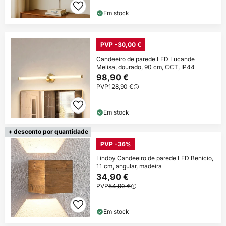
Em stock
PVP -30,00 €
Candeeiro de parede LED Lucande
Melisa, dourado, 90 cm, CCT, IP44
98,90 €
PVP
128,90 €
Em stock
+ desconto por quantidade
PVP -36%
Lindby Candeeiro de parede LED Benicio,
11 cm, angular, madeira
34,90 €
PVP
54,90 €
Em stock