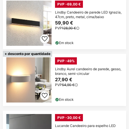
PVP -69,00 €
Lindby Candeeiro de parede LED Ignazia,
47cm, preto, metal, cima/baixo
59,90 €
PVP
128,90 €
Em stock
+ desconto por quantidade
PVP -49%
Lindby Aurel candeeiro de parede, gesso,
branco, semi-circular
27,90 €
PVP
54,90 €
Em stock
PVP -30,00 €
Lucande Candeeiro para espelho LED