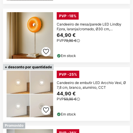
PVP -18%
Candeeiro de mesa/parede LED Lindby
Fjora, laranja/cromado, Ø30 cm,
regulável.
64,90 €
PVP
79,90 €
Em stock
+ desconto por quantidade
PVP -25%
Candeeiro de embutir LED Arcchio Vexi, Ø
7,8 cm, branco, alumínio, CCT
44,90 €
PVP
59,90 €
Em stock
Promovido
PVP -36%