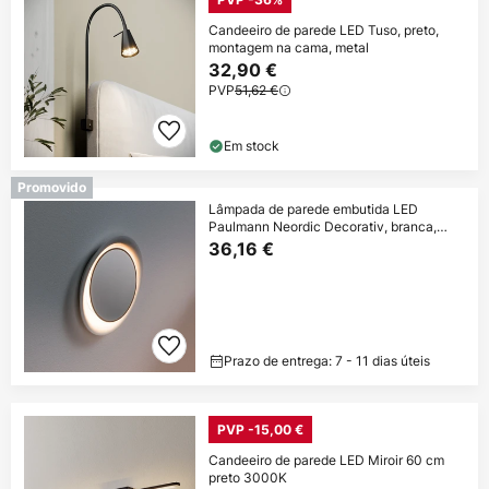
Candeeiro de parede LED Tuso, preto,
montagem na cama, metal
32,90 €
PVP
51,62 €
Em stock
Promovido
Lâmpada de parede embutida LED
Paulmann Neordic Decorativ, branca,
redonda
36,16 €
Prazo de entrega: 7 - 11 dias úteis
PVP -15,00 €
Candeeiro de parede LED Miroir 60 cm
preto 3000K