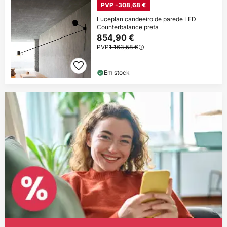
PVP -308,68 €
Luceplan candeeiro de parede LED
Counterbalance preta
854,90 €
PVP
1 163,58 €
Em stock