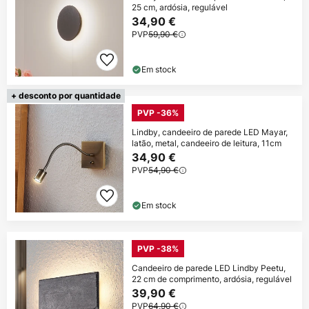
25 cm, ardósia, regulável
34,90 €
PVP
59,90 €
Em stock
+ desconto por quantidade
PVP -36%
Lindby, candeeiro de parede LED Mayar,
latão, metal, candeeiro de leitura, 11cm
34,90 €
PVP
54,90 €
Em stock
PVP -38%
Candeeiro de parede LED Lindby Peetu,
22 cm de comprimento, ardósia, regulável
39,90 €
PVP
64,90 €