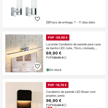
Prazo de entrega: 7 - 11 dias úteis
PVP -59,00 €
Lucande Candeeiro de parede para casa
de banho LED Julie, 75cm, cromado,
metal,
69,90 €
PVP
128,90 €
Em stock
PVP -16,74 €
Candeeiro de parede LED Boxer com
projetor, preto
96,90 €
PVP
113,64 €