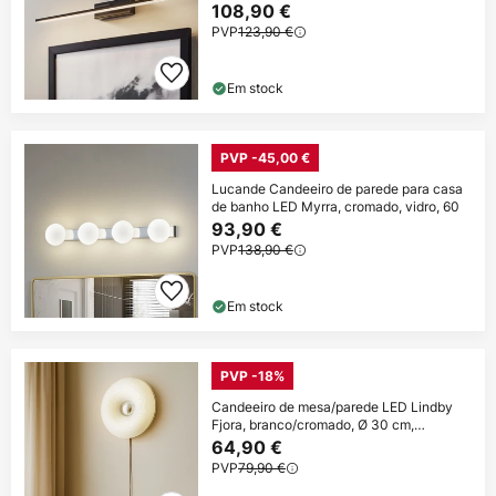
108,90 €
PVP
123,90 €
Em stock
PVP -45,00 €
Lucande Candeeiro de parede para casa
de banho LED Myrra, cromado, vidro, 60
93,90 €
PVP
138,90 €
Em stock
PVP -18%
Candeeiro de mesa/parede LED Lindby
Fjora, branco/cromado, Ø 30 cm,
regulável.
64,90 €
PVP
79,90 €