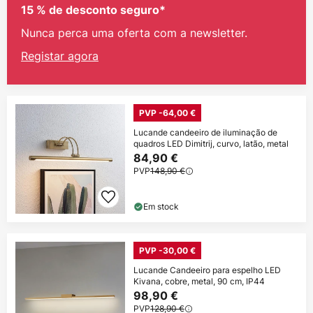
15 % de desconto seguro*
Nunca perca uma oferta com a newsletter.
Registar agora
PVP -64,00 €
Lucande candeeiro de iluminação de
quadros LED Dimitrij, curvo, latão, metal
84,90 €
PVP
148,90 €
Em stock
PVP -30,00 €
Lucande Candeeiro para espelho LED
Kivana, cobre, metal, 90 cm, IP44
98,90 €
PVP
128,90 €