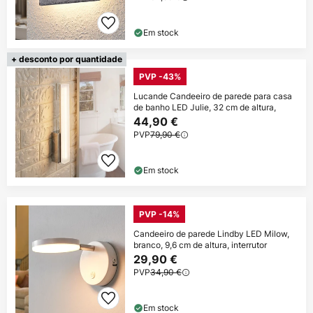
Em stock
+ desconto por quantidade
PVP -43%
Lucande Candeeiro de parede para casa
de banho LED Julie, 32 cm de altura,
44,90 €
PVP
79,90 €
Em stock
PVP -14%
Candeeiro de parede Lindby LED Milow,
branco, 9,6 cm de altura, interrutor
29,90 €
PVP
34,90 €
Em stock