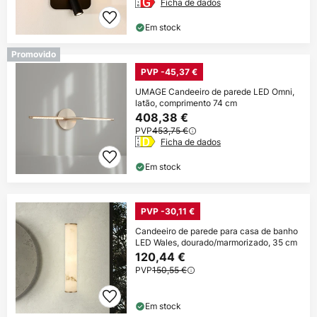
Ficha de dados
Em stock
Promovido
PVP -45,37 €
UMAGE Candeeiro de parede LED Omni,
latão, comprimento 74 cm
408,38 €
PVP
453,75 €
Ficha de dados
Em stock
PVP -30,11 €
Candeeiro de parede para casa de banho
LED Wales, dourado/marmorizado, 35 cm
120,44 €
PVP
150,55 €
Em stock