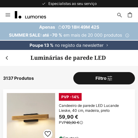
A maior seleção de marcas da Europa
Ir
para
o
uisar
Apenas
07D 18H 49M 40S
Conteúdo
em mais de 20 000 produtos
SUMMER SALE: até -70 %
no registo da newsletter
Poupe 13 %
Luminárias de parede LED
3137 Produtos
Filtro
PVP -14%
Candeeiro de parede LED Lucande
Lieske, 40 cm, madeira, preto
59,90 €
PVP
69,90 €