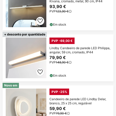
Kivana, cromado, metal, 90 cm, IP44
93,90 €
PVP
123,90 €
Em stock
+ desconto por quantidade
PVP -69,00 €
Lindby Candeeiro de parede LED Philippa,
angular, 59 cm, cromado, IP44
79,90 €
PVP
148,90 €
Em stock
Novo em
PVP -25%
Candeeiro de parede LED Lindby Delar,
branco, 25 x 25 cm, regulável
59,90 €
PVP
79,90 €