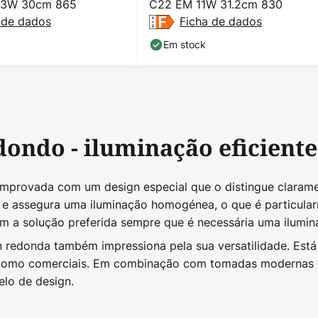
.3W 30cm 865
C22 EM 11W 31.2cm 830
 de dados
Ficha de dados
Em stock
dondo - iluminação eficient
provada com um design especial que o distingue clarament
s e assegura uma iluminação homogénea, o que é particular
am a solução preferida sempre que é necessária uma ilumin
n redonda também impressiona pela sua versatilidade. Está
s como comerciais. Em combinação com tomadas modernas e 
lo de design.