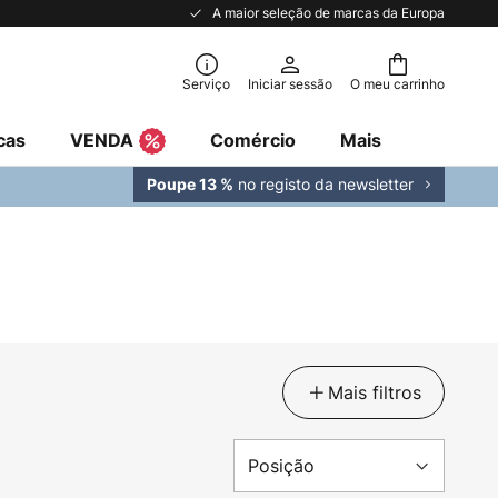
A maior seleção de marcas da Europa
Serviço
Iniciar sessão
O meu carrinho
cas
VENDA
Comércio
Mais
no registo da newsletter
Poupe 13 %
Mais filtros