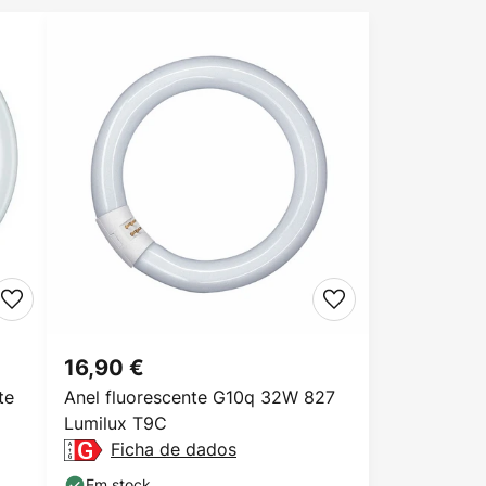
16,90 €
te
Anel fluorescente G10q 32W 827
Lumilux T9C
Ficha de dados
Em stock