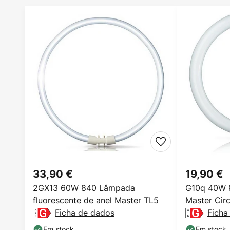
33,90 €
19,90 €
2GX13 60W 840 Lâmpada
G10q 40W 8
fluorescente de anel Master TL5
Master Circ
Ficha de dados
Ficha
Em stock
Em stock