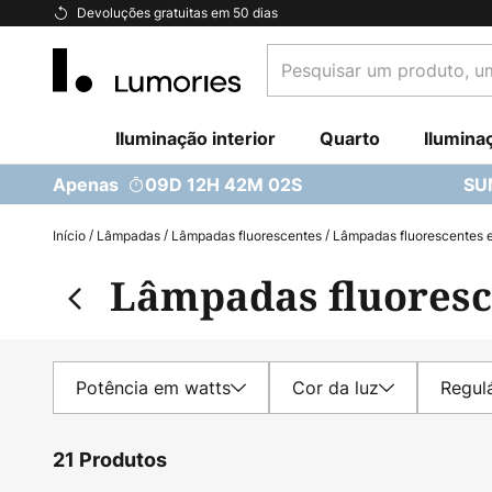
Ir
Devoluções gratuitas em 50 dias
para
Pesquisar
o
um
Conteúdo
produto,
Iluminação interior
uma
Quarto
Ilumina
categoria...
Apenas
09D 12H 42M 01S
SU
Início
Lâmpadas
Lâmpadas fluorescentes
Lâmpadas fluorescentes 
Lâmpadas fluoresc
Potência em watts
Cor da luz
Regul
21 Produtos