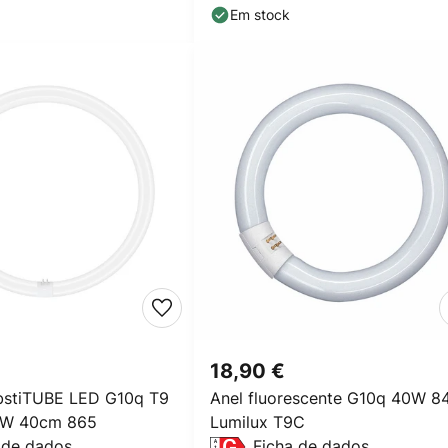
Em stock
18,90 €
stiTUBE LED G10q T9
Anel fluorescente G10q 40W 8
4W 40cm 865
Lumilux T9C
 de dados
Ficha de dados