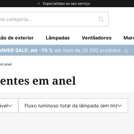
Especialistas ao seu serviço
Pesquisar
ção de exterior
Lâmpadas
Ventiladores
Mar
em mais de 20 000 produtos
MMER SALE: até -70 %
em anel
entes em anel
ável
Fluxo luminoso total da lâmpada (em lm)