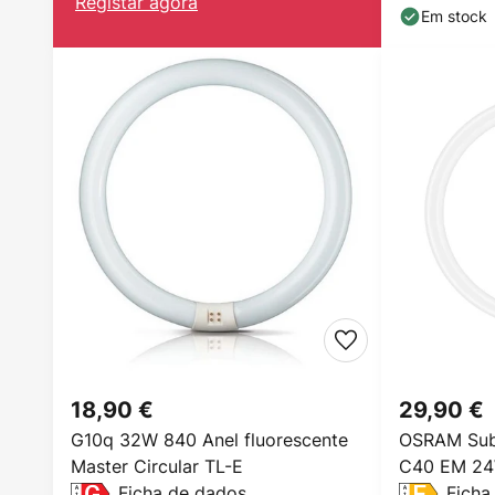
Registar agora
Em stock
18,90 €
29,90 €
G10q 32W 840 Anel fluorescente
OSRAM Sub
Master Circular TL-E
C40 EM 2
Ficha de dados
Ficha