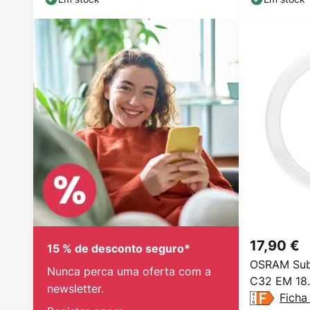
17,90 €
15 % de desconto seguro*
OSRAM Sub
Nunca perca uma oferta com a
C32 EM 18
newsletter.
Ficha