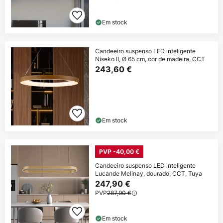
Em stock
Candeeiro suspenso LED inteligente
Niseko II, Ø 65 cm, cor de madeira, CCT
243,60 €
Em stock
PVP -40,00 €
Candeeiro suspenso LED inteligente
Lucande Melinay, dourado, CCT, Tuya
247,90 €
PVP
287,90 €
Em stock