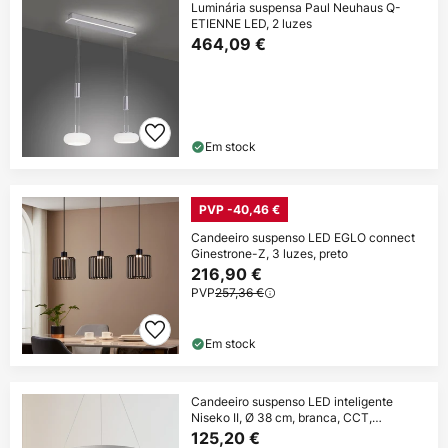
Luminária suspensa Paul Neuhaus Q-
ETIENNE LED, 2 luzes
464,09 €
Em stock
PVP -40,46 €
Candeeiro suspenso LED EGLO connect
Ginestrone-Z, 3 luzes, preto
216,90 €
PVP
257,36 €
Em stock
Candeeiro suspenso LED inteligente
Niseko II, Ø 38 cm, branca, CCT,
regulável
125,20 €