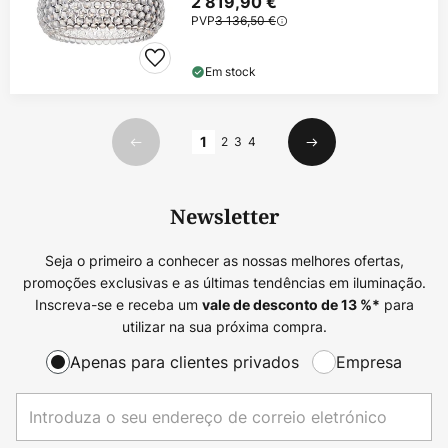
2 819,90 €
PVP
3 136,50 €
Em stock
Página
1
2
3
4
Anterior
Seguinte
Newsletter
Seja o primeiro a conhecer as nossas melhores ofertas,
promoções exclusivas e as últimas tendências em iluminação.
Inscreva-se e receba um
para
vale de desconto de
13
%*
utilizar na sua próxima compra.
Apenas para clientes privados
Empresa