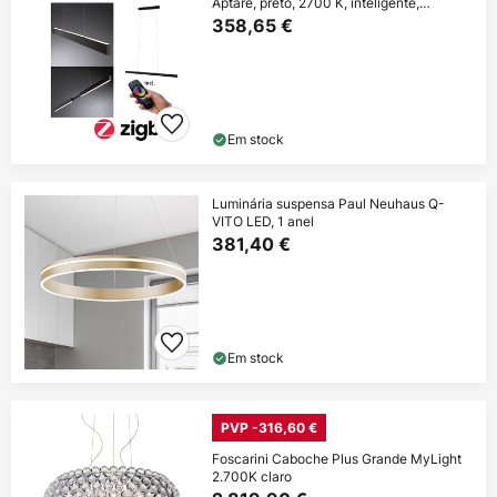
Aptare, preto, 2700 K, inteligente,
regulável.
358,65 €
Em stock
Luminária suspensa Paul Neuhaus Q-
VITO LED, 1 anel
381,40 €
Em stock
PVP -316,60 €
Foscarini Caboche Plus Grande MyLight
2.700K claro