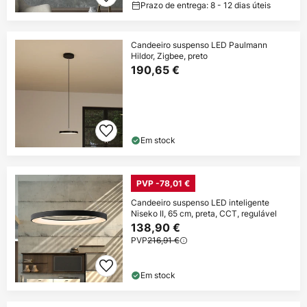
Prazo de entrega: 8 - 12 dias úteis
Candeeiro suspenso LED Paulmann
Hildor, Zigbee, preto
190,65 €
Em stock
PVP -78,01 €
Candeeiro suspenso LED inteligente
Niseko II, 65 cm, preta, CCT, regulável
138,90 €
PVP
216,91 €
Em stock