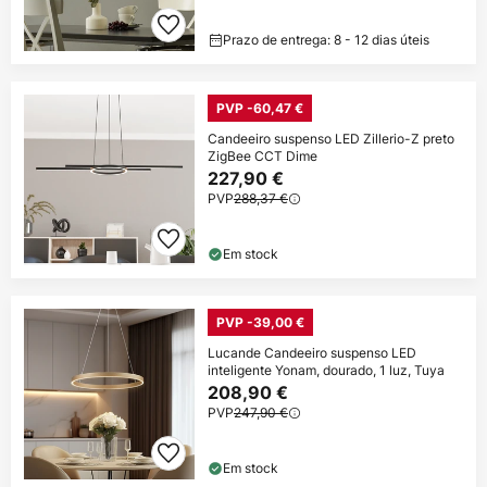
Prazo de entrega: 8 - 12 dias úteis
PVP -60,47 €
Candeeiro suspenso LED Zillerio-Z preto
ZigBee CCT Dime
227,90 €
PVP
288,37 €
Em stock
PVP -39,00 €
Lucande Candeeiro suspenso LED
inteligente Yonam, dourado, 1 luz, Tuya
208,90 €
PVP
247,90 €
Em stock