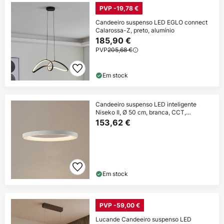
PVP -19,78 €
Candeeiro suspenso LED EGLO connect
Calarossa-Z, preto, alumínio
185,90 €
PVP
205,68 €
Em stock
Candeeiro suspenso LED inteligente
Niseko II, Ø 50 cm, branca, CCT,
regulável
153,62 €
Em stock
PVP -59,00 €
Lucande Candeeiro suspenso LED