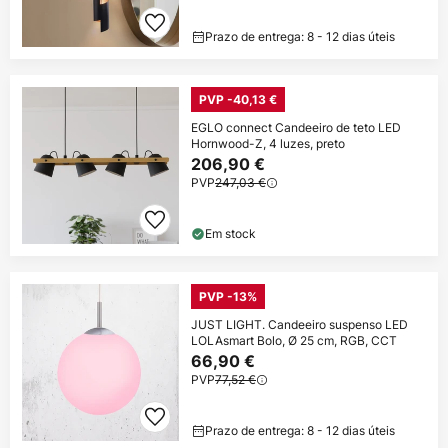
Prazo de entrega: 8 - 12 dias úteis
PVP -40,13 €
EGLO connect Candeeiro de teto LED
Hornwood-Z, 4 luzes, preto
206,90 €
PVP
247,03 €
Em stock
PVP -13%
JUST LIGHT. Candeeiro suspenso LED
LOLAsmart Bolo, Ø 25 cm, RGB, CCT
66,90 €
PVP
77,52 €
Prazo de entrega: 8 - 12 dias úteis