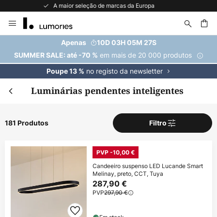
Recomendado no Trustpilot
Ir
para
o
uisar
Apenas
10D 03H 05M 26S
Conteúdo
em mais de 20 000 produtos
SUMMER SALE: até -70 %
no registo da newsletter
Poupe 13 %
Luminárias pendentes inteligentes
181 Produtos
Filtro
PVP -10,00 €
Candeeiro suspenso LED Lucande Smart
Melinay, preto, CCT, Tuya
287,90 €
PVP
297,90 €