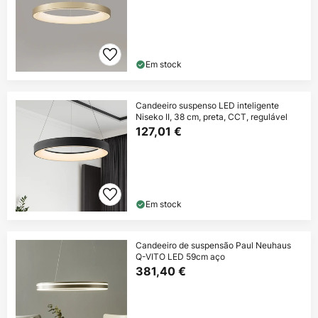
Em stock
Candeeiro suspenso LED inteligente
Niseko II, 38 cm, preta, CCT, regulável
127,01 €
Em stock
Candeeiro de suspensão Paul Neuhaus
Q-VITO LED 59cm aço
381,40 €