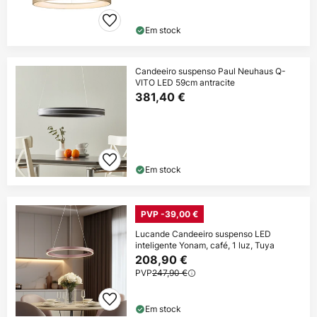
Em stock
Candeeiro suspenso Paul Neuhaus Q-
VITO LED 59cm antracite
381,40 €
Em stock
PVP -39,00 €
Lucande Candeeiro suspenso LED
inteligente Yonam, café, 1 luz, Tuya
208,90 €
PVP
247,90 €
Em stock