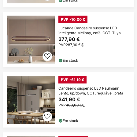
Em stock
PVP -10,00 €
Lucande Candeeiro suspenso LED
inteligente Melinay, café, CCT, Tuya
277,90 €
PVP
287,90 €
Em stock
PVP -61,19 €
Candeeiro suspenso LED Paulmann
Lento, up/down, CCT, regulável, preta
341,90 €
PVP
403,09 €
Em stock