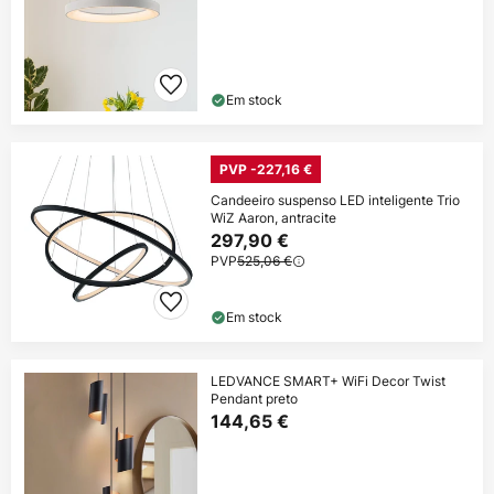
Em stock
PVP -227,16 €
Candeeiro suspenso LED inteligente Trio
WiZ Aaron, antracite
297,90 €
PVP
525,06 €
Em stock
LEDVANCE SMART+ WiFi Decor Twist
Pendant preto
144,65 €