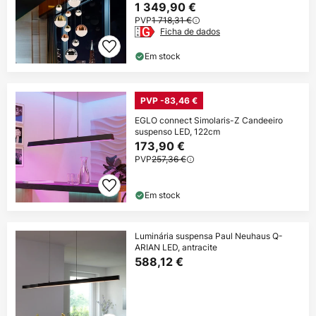
1 349,90 €
PVP
1 718,31 €
Ficha de dados
Em stock
PVP -83,46 €
EGLO connect Simolaris-Z Candeeiro
suspenso LED, 122cm
173,90 €
PVP
257,36 €
Em stock
Luminária suspensa Paul Neuhaus Q-
ARIAN LED, antracite
588,12 €