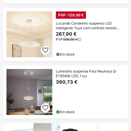
PVP -129,00 €
Lucande Candeeiro suspenso LED
inteligente Tuya com controlo remoto
CCT
267,90 €
PVP
396,90 €
Em stock
Luminária suspensa Paul Neuhaus Q-
ETIENNE LED, 1 luz
360,73 €
Em stock