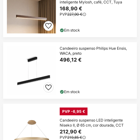
inteligente Mylosh, café, CCT, Tuya
168,90 €
PVP
227,90 €
Em stock
Candeeiro suspenso Philips Hue Ensis,
WACA, preto
496,12 €
Em stock
PVP -6,95 €
Candeeiro suspenso LED inteligente
Niseko II, Ø 65 cm, cor dourada, CCT
212,90 €
PVP
219,85 €