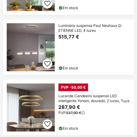
Em stock
Luminária suspensa Paul Neuhaus Q-
ETIENNE LED, 4 luzes
515,77 €
Em stock
PVP -50,00 €
Lucande Candeeiro suspenso LED
inteligente Yonam, dourado, 2 luzes, Tuya
287,90 €
PVP
337,90 €
Em stock