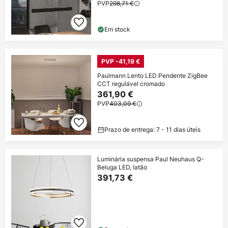
PVP
298,71 €
Em stock
PVP -41,19 €
Paulmann Lento LED Pendente ZigBee
CCT regulável cromado
361,90 €
PVP
403,09 €
Prazo de entrega: 7 - 11 dias úteis
Luminária suspensa Paul Neuhaus Q-
Beluga LED, latão
391,73 €