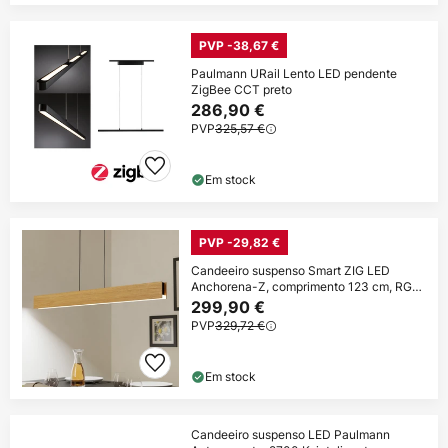
PVP -38,67 €
Paulmann URail Lento LED pendente
ZigBee CCT preto
286,90 €
PVP
325,57 €
Em stock
PVP -29,82 €
Candeeiro suspenso Smart ZIG LED
Anchorena-Z, comprimento 123 cm, RGB,
CCT
299,90 €
PVP
329,72 €
Em stock
Candeeiro suspenso LED Paulmann