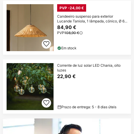
PVP -24,00 €
Candeeiro suspenso para exterior
Lucande Taniola, 1 lâmpada, cónico, Ø 60
cm
84,90 €
PVP
108,90 €
Em stock
Corrente de luz solar LED Chania, oito
luzes
22,90 €
Prazo de entrega: 5 - 8 dias úteis