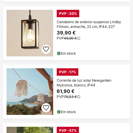
PVP -20%
Candeeiro de exterior suspenso Lindby
Filimon, antracite, 22 cm, IP44, E27
39,90 €
PVP
49,90 €
Em stock
PVP -17%
Corrente de luz solar Newgarden
Mykonos, branco, IP44
61,90 €
PVP
75,03 €
Em stock
PVP -57%