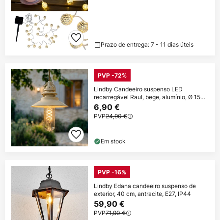
Prazo de entrega: 7 - 11 dias úteis
PVP -72%
Lindby Candeeiro suspenso LED
recarregável Raul, bege, alumínio, Ø 15
cm
6,90 €
PVP
24,90 €
Em stock
PVP -16%
Lindby Edana candeeiro suspenso de
exterior, 40 cm, antracite, E27, IP44
59,90 €
PVP
71,90 €