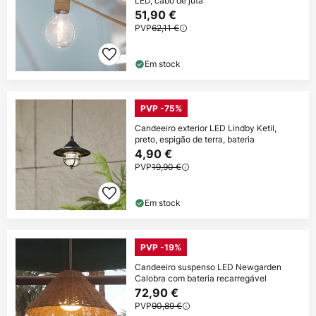
LED, cabo de juta
51,90 €
PVP
62,11 €
Em stock
PVP -75%
Candeeiro exterior LED Lindby Ketil,
preto, espigão de terra, bateria
4,90 €
PVP
19,90 €
Em stock
PVP -19%
Candeeiro suspenso LED Newgarden
Calobra com bateria recarregável
72,90 €
PVP
90,89 €