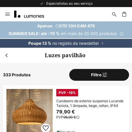
A maior seleção de marcas da Europa
Ir
para
o
uisar
Apenas
07D 10H 04M 45S
Conteúdo
em mais de 20 000 produtos
SUMMER SALE: até -70 %
no registo da newsletter
Poupe 13 %
Luzes pavilhão
333 Produtos
Filtro
PVP -19%
Candeeiro de exterior suspenso Lucande
Taniola, 1 lâmpada, bege, rattan, IP44
79,90 €
PVP
98,90 €