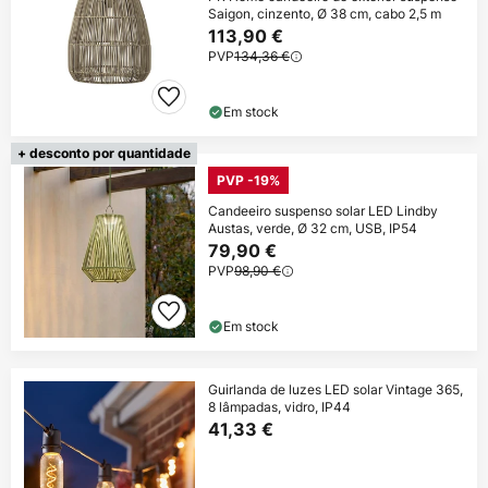
Saigon, cinzento, Ø 38 cm, cabo 2,5 m
113,90 €
PVP
134,36 €
Em stock
+ desconto por quantidade
PVP -19%
Candeeiro suspenso solar LED Lindby
Austas, verde, Ø 32 cm, USB, IP54
79,90 €
PVP
98,90 €
Em stock
Guirlanda de luzes LED solar Vintage 365,
8 lâmpadas, vidro, IP44
41,33 €