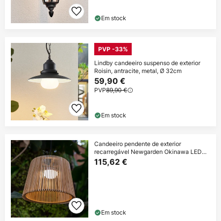
Em stock
PVP -33%
Lindby candeeiro suspenso de exterior
Roisin, antracite, metal, Ø 32cm
59,90 €
PVP
89,90 €
Em stock
Candeeiro pendente de exterior
recarregável Newgarden Okinawa LED
bambu
115,62 €
Em stock