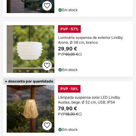
Em stock
PVP -57%
Luminária suspensa de exterior Lindby
Arona, Ø 38 cm, branco
29,90 €
PVP
69,90 €
Em stock
+ desconto por quantidade
PVP -19%
Lâmpada suspensa solar LED Lindby
Austas, bege, Ø 32 cm, USB, IP54
79,90 €
PVP
98,90 €
Em stock