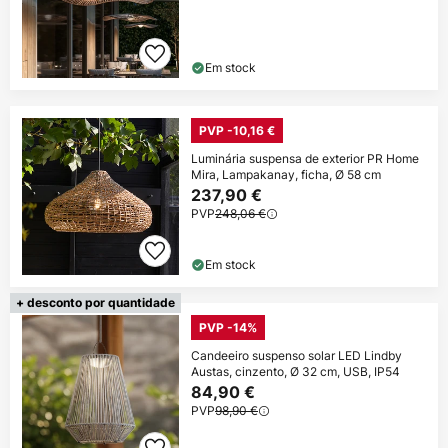
Em stock
PVP -10,16 €
Luminária suspensa de exterior PR Home
Mira, Lampakanay, ficha, Ø 58 cm
237,90 €
PVP
248,06 €
Em stock
+ desconto por quantidade
PVP -14%
Candeeiro suspenso solar LED Lindby
Austas, cinzento, Ø 32 cm, USB, IP54
84,90 €
PVP
98,90 €