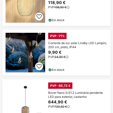
118,90 €
PVP
198,90 €
Em stock
PVP -71%
Corrente de luz solar Lindby LED Lampini,
200 cm, preto, IP44
9,90 €
PVP
34,90 €
Em stock
PVP -85,72 €
Bover Nans S/31.2 Luminária pendente
LED para exterior, castanho
644,90 €
PVP
730,62 €