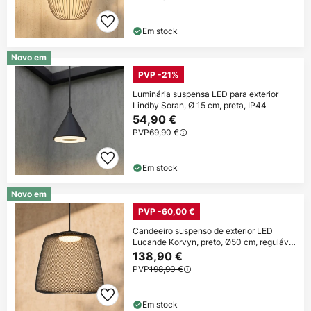
Em stock
Novo em
PVP -21%
Luminária suspensa LED para exterior
Lindby Soran, Ø 15 cm, preta, IP44
54,90 €
PVP
69,90 €
Em stock
Novo em
PVP -60,00 €
Candeeiro suspenso de exterior LED
Lucande Korvyn, preto, Ø50 cm, regulável
na
138,90 €
PVP
198,90 €
Em stock