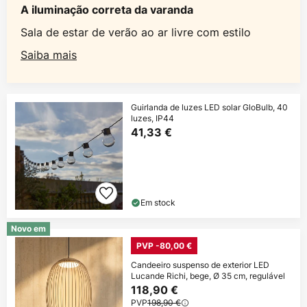
A iluminação correta da varanda
Sala de estar de verão ao ar livre com estilo
Saiba mais
Guirlanda de luzes LED solar GloBulb, 40
luzes, IP44
41,33 €
Em stock
Novo em
PVP -80,00 €
Candeeiro suspenso de exterior LED
Lucande Richi, bege, Ø 35 cm, regulável
118,90 €
PVP
198,90 €