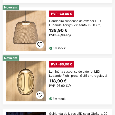
Novo em
PVP -60,00 €
Candeeiro suspenso de exterior LED
Lucande Korvyn, cinzento, Ø 50 cm,
regulável
138,90 €
PVP
198,90 €
Em stock
Novo em
PVP -80,00 €
Luminária suspensa de exterior LED
Lucande Richi, preta, Ø 35 cm, regulável
118,90 €
PVP
198,90 €
Em stock
Guirlanda de luzes LED solar GloBulb, 20