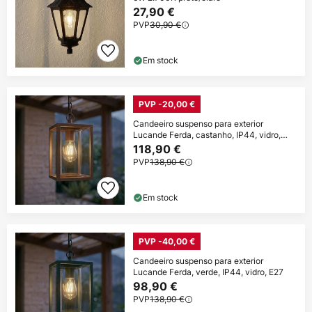
27,90 €
PVP
30,90 €
Em stock
PVP -20,00 €
Candeeiro suspenso para exterior
Lucande Ferda, castanho, IP44, vidro,
E27
118,90 €
PVP
138,90 €
Em stock
PVP -40,00 €
Candeeiro suspenso para exterior
Lucande Ferda, verde, IP44, vidro, E27
98,90 €
PVP
138,90 €