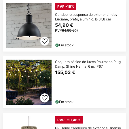
PVP -15%
Candeeiro suspenso de exterior Lindby
Luciane, preto, alumínio, Ø 31,8 cm
54,90 €
PVP
64,90 €
Em stock
Conjunto básico de luzes Paulmann Plug
&amp; Shine Naima, 6 m, IP67
155,03 €
Em stock
PVP -20,46 €
PR Home candeeiro de exterior suspenso