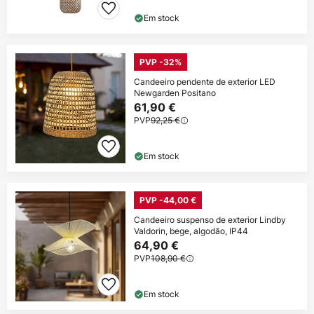
Em stock
PVP -32%
Candeeiro pendente de exterior LED
Newgarden Positano
61,90 €
PVP
92,25 €
Em stock
PVP -44,00 €
Candeeiro suspenso de exterior Lindby
Valdorin, bege, algodão, IP44
64,90 €
PVP
108,90 €
Em stock