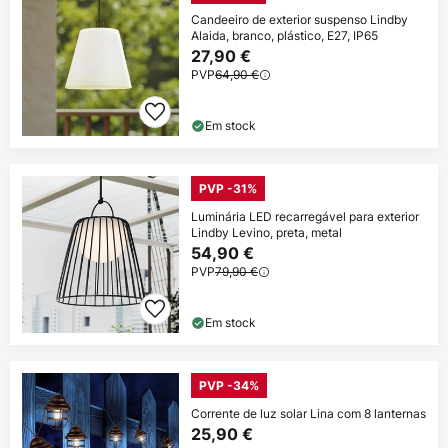
Candeeiro de exterior suspenso Lindby
Alaida, branco, plástico, E27, IP65
27,90 €
PVP
64,90 €
Em stock
PVP -31%
Luminária LED recarregável para exterior
Lindby Levino, preta, metal
54,90 €
PVP
79,90 €
Em stock
PVP -34%
Corrente de luz solar Lina com 8 lanternas
25,90 €