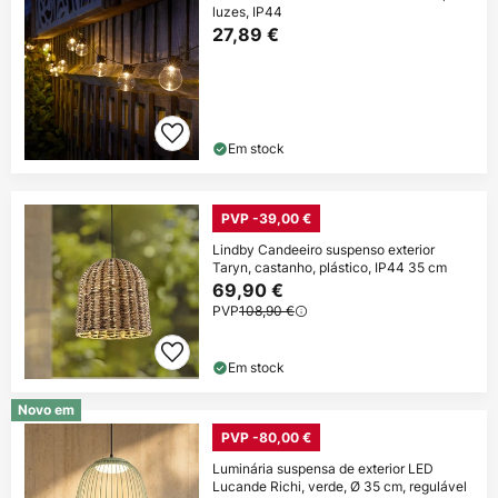
luzes, IP44
27,89 €
Em stock
PVP -39,00 €
Lindby Candeeiro suspenso exterior
Taryn, castanho, plástico, IP44 35 cm
69,90 €
PVP
108,90 €
Em stock
Novo em
PVP -80,00 €
Luminária suspensa de exterior LED
Lucande Richi, verde, Ø 35 cm, regulável