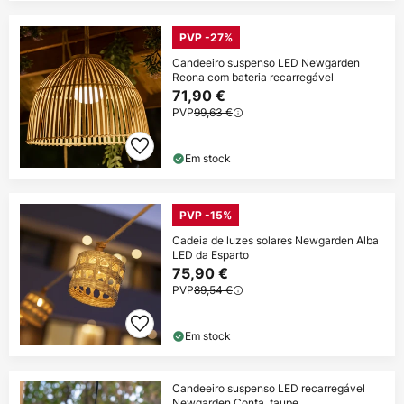
PVP -27%
Candeeiro suspenso LED Newgarden
Reona com bateria recarregável
71,90 €
PVP
99,63 €
Em stock
PVP -15%
Cadeia de luzes solares Newgarden Alba
LED da Esparto
75,90 €
PVP
89,54 €
Em stock
Candeeiro suspenso LED recarregável
Newgarden Conta, taupe