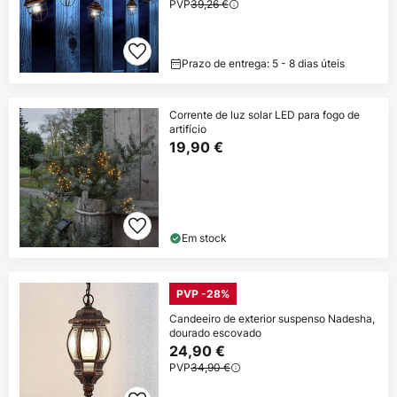
PVP
39,26 €
Prazo de entrega: 5 - 8 dias úteis
Corrente de luz solar LED para fogo de
artifício
19,90 €
Em stock
PVP -28%
Candeeiro de exterior suspenso Nadesha,
dourado escovado
24,90 €
PVP
34,90 €