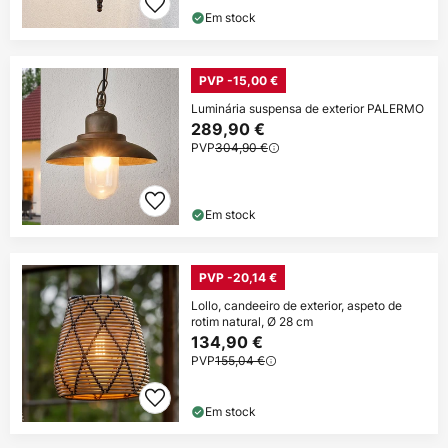
Em stock
PVP -15,00 €
Luminária suspensa de exterior PALERMO
289,90 €
PVP
304,90 €
Em stock
PVP -20,14 €
Lollo, candeeiro de exterior, aspeto de
rotim natural, Ø 28 cm
134,90 €
PVP
155,04 €
Em stock