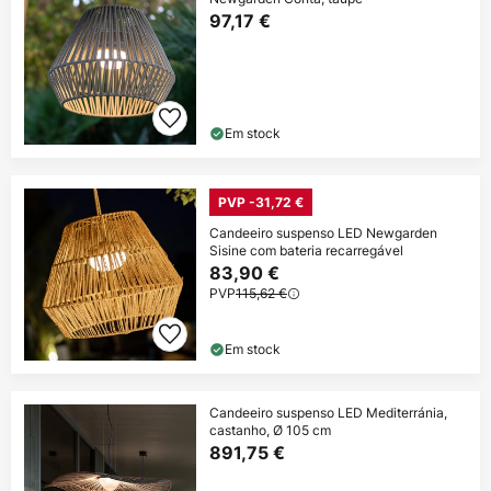
97,17 €
Em stock
PVP -31,72 €
Candeeiro suspenso LED Newgarden
Sisine com bateria recarregável
83,90 €
PVP
115,62 €
Em stock
Candeeiro suspenso LED Mediterránia,
castanho, Ø 105 cm
891,75 €