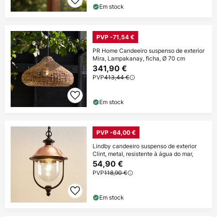
Em stock
PVP -71,54 €
PR Home Candeeiro suspenso de exterior
Mira, Lampakanay, ficha, Ø 70 cm
341,90 €
PVP
413,44 €
Em stock
PVP -64,00 €
Lindby candeeiro suspenso de exterior
Clint, metal, resistente à água do mar,
54,90 €
PVP
118,90 €
Em stock