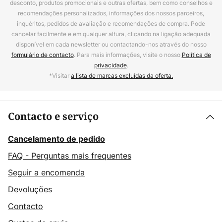
desconto, produtos promocionais e outras ofertas, bem como conselhos e
recomendações personalizados, informações dos nossos parceiros,
inquéritos, pedidos de avaliação e recomendações de compra. Pode
cancelar facilmente e em qualquer altura, clicando na ligação adequada
disponível em cada newsletter ou contactando-nos através do nosso
formulário de contacto
. Para mais informações, visite o nosso
Política de
privacidade
.
*Visitar
a lista de marcas excluídas da oferta.
Contacto e serviço
Cancelamento de pedido
FAQ - Perguntas mais frequentes
Seguir a encomenda
Devoluções
Contacto