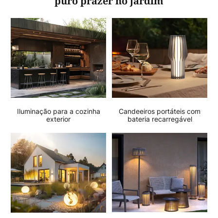
puro prazer no jardim
Iluminação para a cozinha
Candeeiros portáteis com
exterior
bateria recarregável