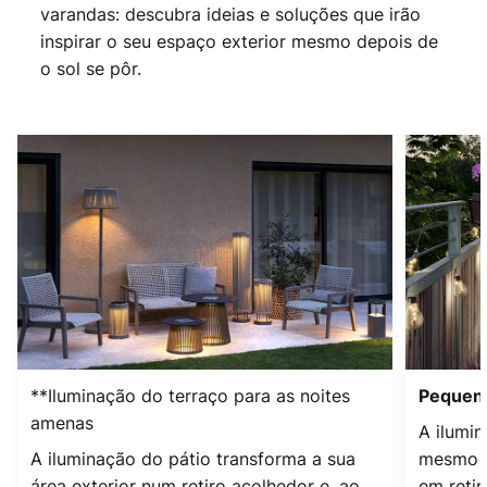
varandas: descubra ideias e soluções que irão
inspirar o seu espaço exterior mesmo depois de
o sol se pôr.
**Iluminação do terraço para as noites
Pequeno
amenas
A ilumi
A iluminação do pátio transforma a sua
mesmo a
área exterior num retiro acolhedor e, ao
em retir