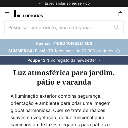
Especialistas ao seu serviço
Ir
para
Pesquisar
o
uisar
Pesq
um
Conteúdo
produto,
Apenas
09D 10H 58M 29S
uma
em mais de 20 000 produtos
SUMMER SALE: até -70 %
categoria...
no registo da newsletter
Poupe 13 %
Luz atmosférica para jardim,
pátio e varanda
A iluminação exterior combina segurança,
orientação e ambiente para criar uma imagem
global harmoniosa. Quer se trate de realces
suaves na vegetação, de luz funcional para
caminhos ou de luzes elegantes para pátios e