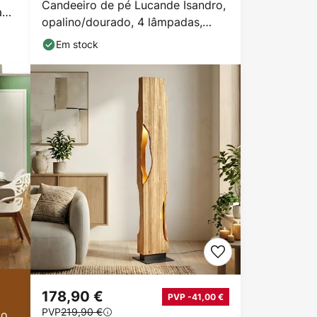
Candeeiro de pé Lucande Isandro,
a
opalino/dourado, 4 lâmpadas,
vidro/metal
Em stock
178,90 €
PVP -41,00 €
PVP
219,90 €
ão