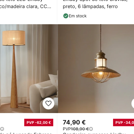
co/madeira clara, CCT,
preto, 6 lâmpadas, ferro
Em stock
74,90 €
PVP -62,00 €
PVP -34,0
PVP
108,90 €