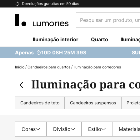
Ir
Devoluções gratuitas em 50 dias
para
Pesquisar
o
um
Conteúdo
produto,
Iluminação interior
uma
Quarto
Ilumina
categoria...
Apenas
10D 08H 25M 37S
SU
Início
Candeeiros para quartos
Iluminação para corredores
Iluminação para c
Candeeiros de teto
Candeeiros suspensos
Projet
Cores
Divisão
Estilo
Materiai