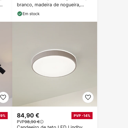
branco, madeira de nogueira,
altura 150 cm
Em stock
84,90 €
-9%
PVP -14%
PVP
98,90 €
Candeeiro de teto LED Lindby