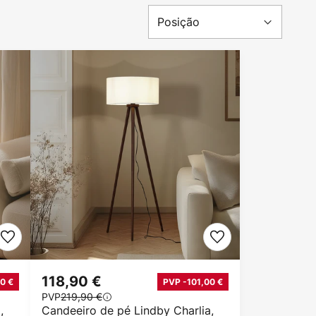
118,90 €
0 €
PVP -101,00 €
PVP
219,90 €
,
Candeeiro de pé Lindby Charlia,