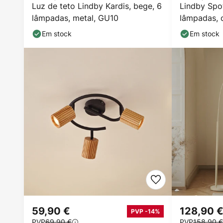
Luz de teto Lindby Kardis, bege, 6
Lindby Spot
lâmpadas, metal, GU10
lâmpadas, 
madeira
Em stock
Em stock
59,90 €
128,90 
PVP -14%
PVP
69,90 €
PVP
158,90 €