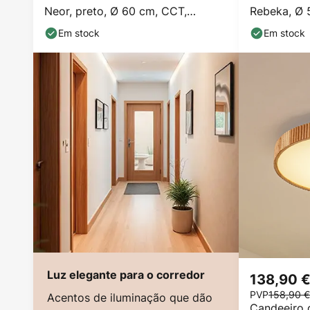
Neor, preto, Ø 60 cm, CCT,
Rebeka, Ø 
regulável
à distância
Em stock
Em stock
Luz elegante para o corredor
138,90 
PVP
158,90 €
Acentos de iluminação que dão
Candeeiro 