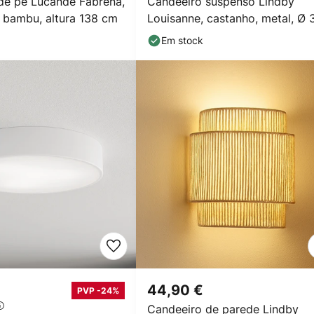
de pé Lucande Fabrena,
Candeeiro suspenso Lindby
, bambu, altura 138 cm
Louisanne, castanho, metal, Ø 
cm
Em stock
44,90 €
PVP -24%
Candeeiro de parede Lindby