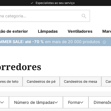
Especialistas ao seu serviço
Pesquisar
ção de exterior
Lâmpadas
Ventiladores
Mar
em mais de 20 000 produtos
MMER SALE: até -70 %
orredores
ores de teto
Candeeiros de pé
Candeeiros de mesa
Can
s
Número de lâmpadas
Forma
Dimensõ