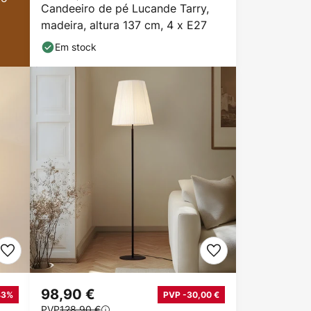
Candeeiro de pé Lucande Tarry,
madeira, altura 137 cm, 4 x E27
Em stock
98,90 €
43%
PVP -30,00 €
PVP
128,90 €