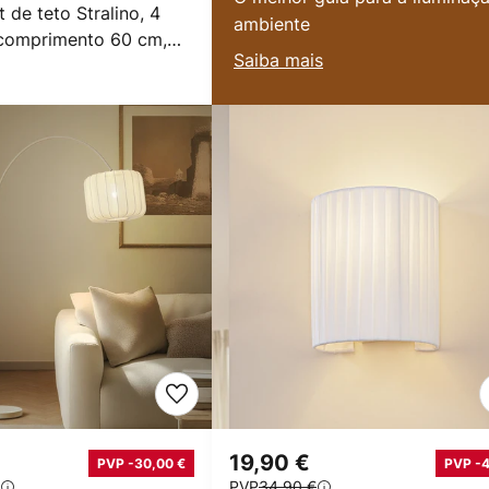
 de teto Stralino, 4
ambiente
comprimento 60 cm,
Saiba mais
€
19,90 €
PVP -30,00 €
PVP -
PVP
34,90 €