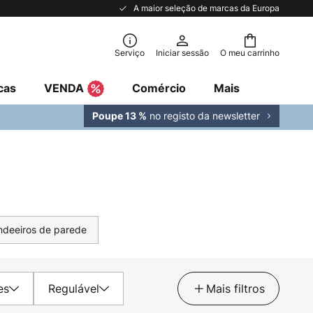
A maior seleção de marcas da Europa
Serviço
Iniciar sessão
O meu carrinho
cas
VENDA
Comércio
Mais
no registo da newsletter
Poupe 13 %
deeiros de parede
es
Regulável
Mais filtros