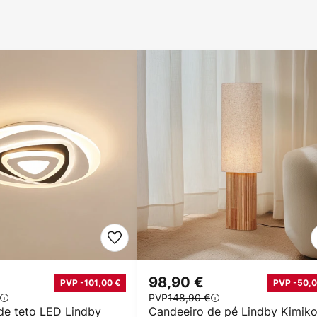
98,90 €
PVP -101,00 €
PVP -50,0
PVP
148,90 €
de teto LED Lindby
Candeeiro de pé Lindby Kimiko