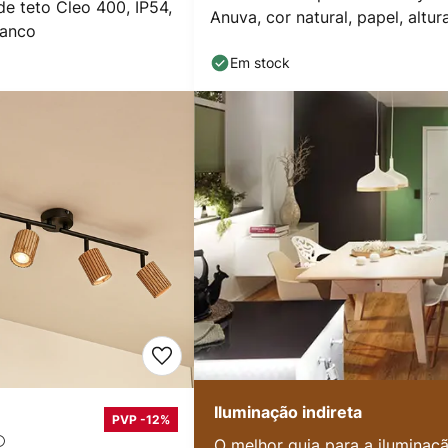
e teto Cleo 400, IP54,
Anuva, cor natural, papel, altur
ranco
25 cm
Em stock
Iluminação indireta
PVP -12%
O melhor guia para a iluminaç