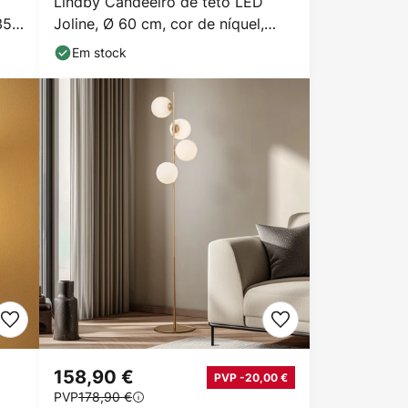
Lindby Candeeiro de teto LED
35
Joline, Ø 60 cm, cor de níquel,
metal
Em stock
158,90 €
PVP -20,00 €
PVP
178,90 €