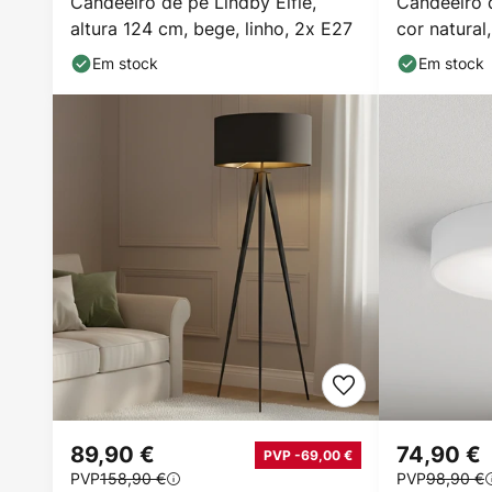
Candeeiro de pé Lindby Elfie,
Candeeiro 
altura 124 cm, bege, linho, 2x E27
cor natural
Em stock
Em stock
89,90 €
74,90 €
PVP -69,00 €
PVP
158,90 €
PVP
98,90 €