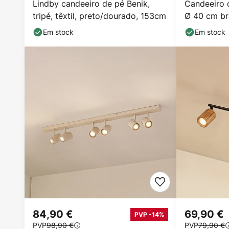
Lindby candeeiro de pé Benik,
Candeeiro d
tripé, têxtil, preto/dourado, 153cm
Ø 40 cm b
Em stock
Em stock
84,90 €
69,90 €
PVP -14%
PVP
98,90 €
PVP
79,90 €