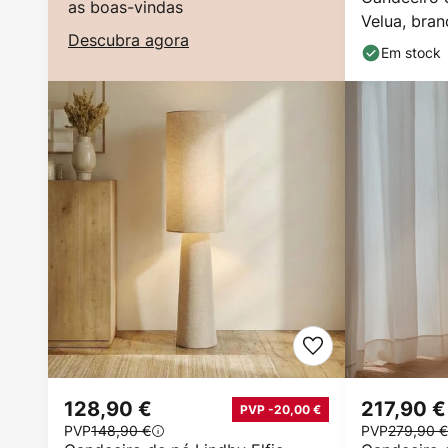
as boas-vindas
Velua, bran
Descubra agora
Ø 50 cm
Em stock
128,90 €
217,90 €
PVP -20,00 €
PVP
148,90 €
PVP
279,90 €