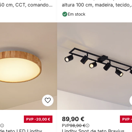
50 cm, CCT, comando
altura 100 cm, madeira, tecido,
E27
Em stock
€
89,90 €
PVP -20,00 €
PVP 
PVP
98,90 €
de teto LED Lindby
Lindby Spot de teto Bravius,