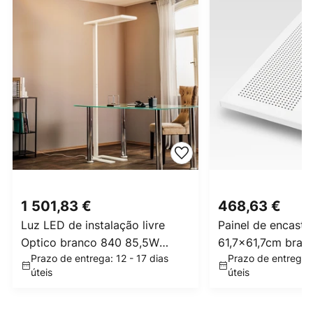
1 501,83 €
468,63 €
Luz LED de instalação livre
Painel de encastr
Optico branco 840 85,5W
61,7x61,7cm bran
Prazo de entrega: 12 - 17 dias
Prazo de entrega: 
Switchdim
42W
úteis
úteis