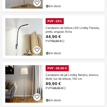
Em stock
PVP -25%
Candeeiro de leitura LED Lindby Flexola,
preto, angular, ficha
44,90 €
PVP
59,90 €
Em stock
PVP -39,00 €
Candeeiro de pé Lindby Benjiro, branco,
têxtil, luz de leitura, 150 cm
89,90 €
PVP
128,90 €
Em stock