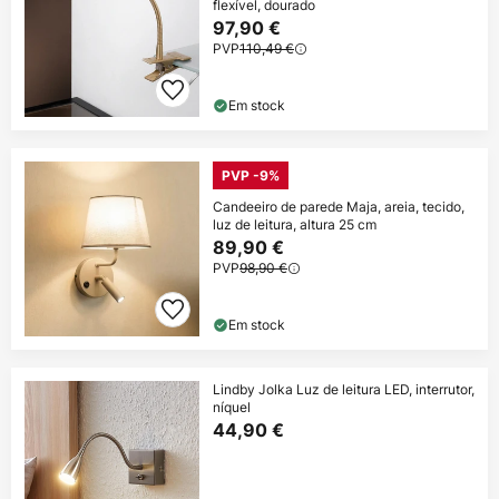
flexível, dourado
97,90 €
PVP
110,49 €
Em stock
PVP -9%
Candeeiro de parede Maja, areia, tecido,
luz de leitura, altura 25 cm
89,90 €
PVP
98,90 €
Em stock
Lindby Jolka Luz de leitura LED, interrutor,
níquel
44,90 €