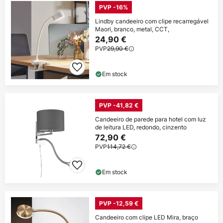
PVP -16%
Lindby candeeiro com clipe recarregável
Maori, branco, metal, CCT,
24,90 €
PVP
29,90 €
Em stock
PVP -41,82 €
Candeeiro de parede para hotel com luz
de leitura LED, redondo, cinzento
72,90 €
PVP
114,72 €
Em stock
PVP -12,59 €
Candeeiro com clipe LED Mira, braço