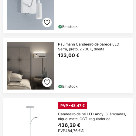
Em stock
Paulmann Candeeiro de parede LED
Serra, preto, 2.700K, direita
123,00 €
Em stock
PVP -48,47 €
Candeeiro de pé LED Andy, 3 lâmpadas,
níquel mate, CCT, regulador de
intensidade
436,29 €
PVP
484,76 €