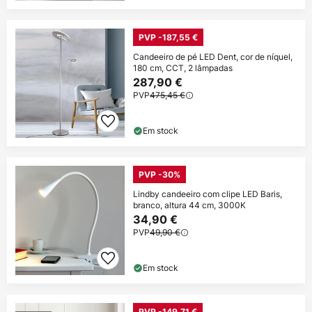
PVP -187,55 €
Candeeiro de pé LED Dent, cor de níquel,
180 cm, CCT, 2 lâmpadas
287,90 €
PVP
475,45 €
Em stock
PVP -30%
Lindby candeeiro com clipe LED Baris,
branco, altura 44 cm, 3000K
34,90 €
PVP
49,90 €
Em stock
PVP -149,71 €