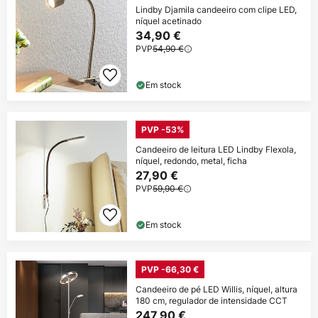
Lindby Djamila candeeiro com clipe LED,
níquel acetinado
34,90 €
PVP
54,90 €
Em stock
PVP -53%
Candeeiro de leitura LED Lindby Flexola,
níquel, redondo, metal, ficha
27,90 €
PVP
59,90 €
Em stock
PVP -66,30 €
Candeeiro de pé LED Willis, níquel, altura
180 cm, regulador de intensidade CCT
247,90 €