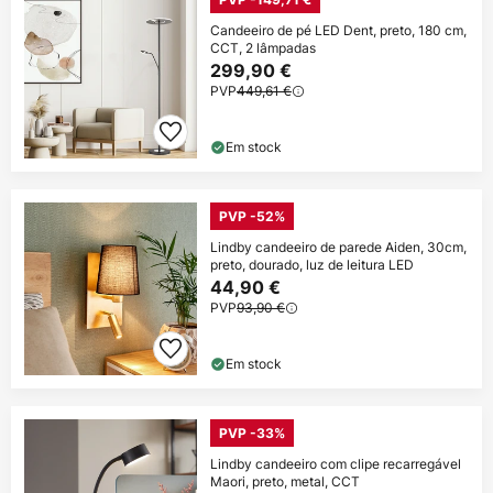
Candeeiro de pé LED Dent, preto, 180 cm,
CCT, 2 lâmpadas
299,90 €
PVP
449,61 €
Em stock
PVP -52%
Lindby candeeiro de parede Aiden, 30cm,
preto, dourado, luz de leitura LED
44,90 €
PVP
93,90 €
Em stock
PVP -33%
Lindby candeeiro com clipe recarregável
Maori, preto, metal, CCT