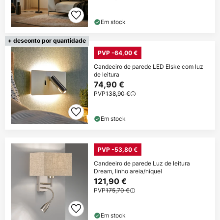
Em stock
+ desconto por quantidade
PVP -64,00 €
Candeeiro de parede LED Elske com luz
de leitura
74,90 €
PVP
138,90 €
Em stock
PVP -53,80 €
Candeeiro de parede Luz de leitura
Dream, linho areia/níquel
121,90 €
PVP
175,70 €
Em stock