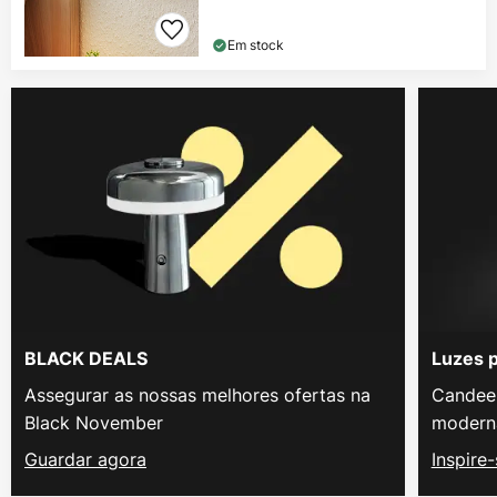
Em stock
BLACK DEALS
Luzes 
Assegurar as nossas melhores ofertas na
Candeei
Black November
modern
Guardar agora
Inspire