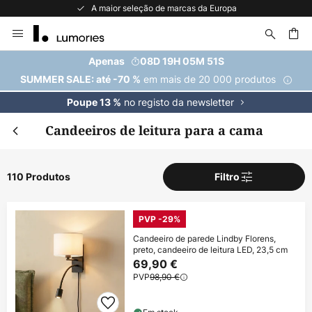
A maior seleção de marcas da Europa
Ir
para
o
uisar
Apenas
08D 19H 05M 50S
Conteúdo
em mais de 20 000 produtos
SUMMER SALE: até -70 %
no registo da newsletter
Poupe 13 %
Candeeiros de leitura para a cama
110 Produtos
Filtro
PVP -29%
Candeeiro de parede Lindby Florens,
preto, candeeiro de leitura LED, 23,5 cm
69,90 €
PVP
98,90 €