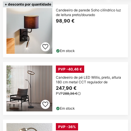
+ desconto por quantidade
Candeeiro de parede Soho cilíndrico luz
de leitura preto/dourado
98,90 €
Em stock
PVP -40,46 €
Candeeiro de pé LED Willis, preto, altura
180 cm metal CCT regulador de
247,90 €
PVP
288,36 €
Em stock
PVP -36%