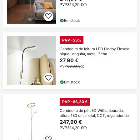
PVP
314,20 €
Em stock
PVP -53%
Candeeiro de leitura LED Lindby Flexola,
níquel, angular, metal, ficha
27,90 €
PVP
59,90 €
Em stock
PVP -66,30 €
Candeeiro de pé LED Willis, dourado,
altura 180 cm, metal, CCT, regulador de
247,90 €
PVP
314,20 €