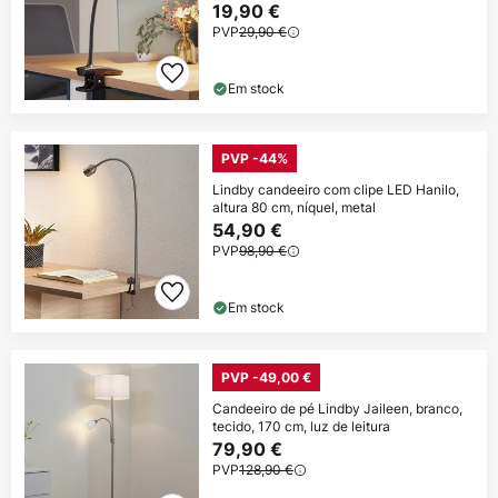
19,90 €
PVP
29,90 €
Em stock
PVP -44%
Lindby candeeiro com clipe LED Hanilo,
altura 80 cm, níquel, metal
54,90 €
PVP
98,90 €
Em stock
PVP -49,00 €
Candeeiro de pé Lindby Jaileen, branco,
tecido, 170 cm, luz de leitura
79,90 €
PVP
128,90 €