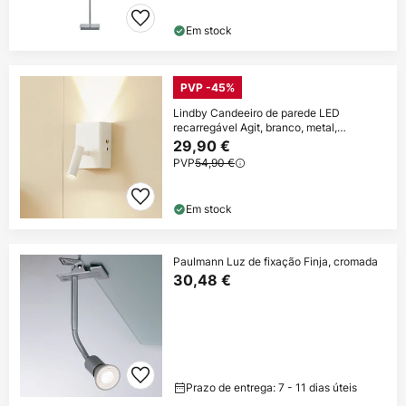
Em stock
PVP -45%
Lindby Candeeiro de parede LED
recarregável Agit, branco, metal,
regulação tátil
29,90 €
PVP
54,90 €
Em stock
Paulmann Luz de fixação Finja, cromada
30,48 €
Prazo de entrega: 7 - 11 dias úteis