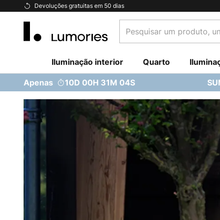
Ir
Devoluções gratuitas em 50 dias
para
Pesquisar
o
um
Conteúdo
produto,
Iluminação interior
uma
Quarto
Ilumina
categoria...
Apenas
10D 00H 31M 02S
SU