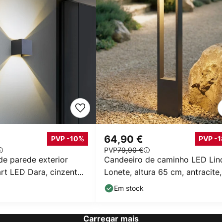
64,90 €
PVP -10%
PVP -
PVP
79,90 €
de parede exterior
Candeeiro de caminho LED Lin
rt LED Dara, cinzento,
Lonete, altura 65 cm, antracite,
 CCT
IP65
Em stock
Carregar mais