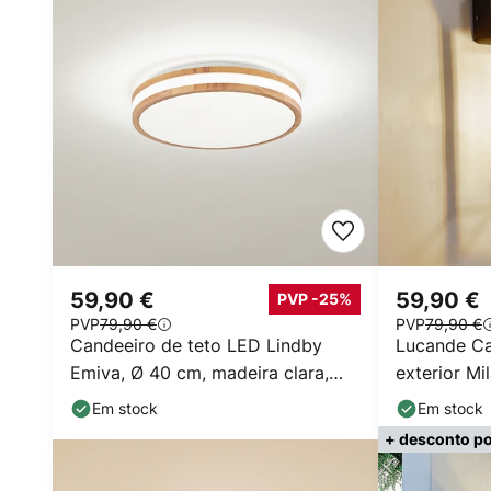
59,90 €
59,90 €
PVP -25%
PVP
79,90 €
PVP
79,90 €
Candeeiro de teto LED Lindby
Lucande Ca
Emiva, Ø 40 cm, madeira clara,
exterior Mi
CCT
43 cm
Em stock
Em stock
+ desconto po