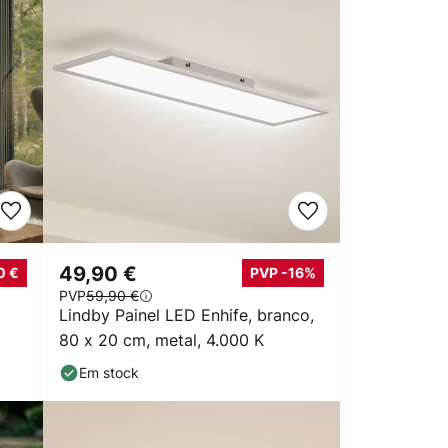
49,90 €
0 €
PVP -16%
PVP
59,90 €
Lindby Painel LED Enhife, branco,
80 x 20 cm, metal, 4.000 K
Em stock