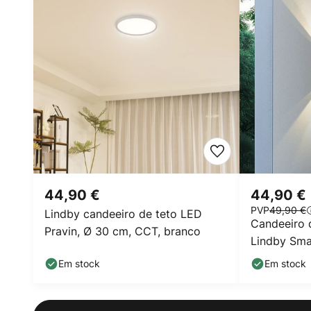
44,90 €
44,90 €
PVP
49,90 €
Lindby candeeiro de teto LED
Candeeiro 
Pravin, Ø 30 cm, CCT, branco
Lindby Sma
quadrado,
Em stock
Em stock