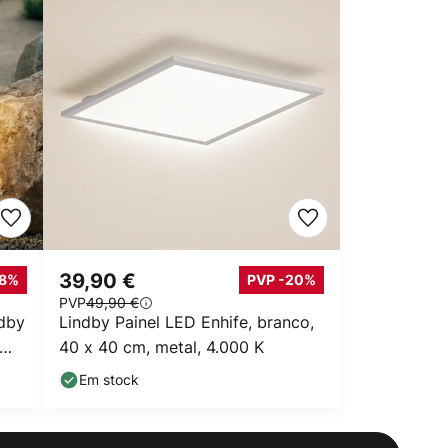
39,90 €
18%
PVP -20%
PVP
49,90 €
dby
Lindby Painel LED Enhife, branco,
40 x 40 cm, metal, 4.000 K
Em stock