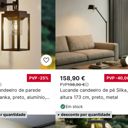
158,90 €
PVP -25%
PVP -40,0
PVP
198,90 €
ndeeiro de parede
Lucande candeeiro de pé Silka,
lanka, preto, alumínio,
altura 173 cm, preto, metal
Em stock
r quantidade
+ desconto por quantidade