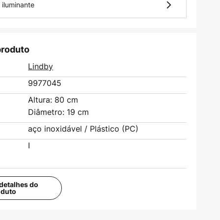
 iluminante
produto
Lindby
9977045
Altura: 80 cm
Diâmetro: 19 cm
aço inoxidável / Plástico (PC)
I
detalhes do
oduto