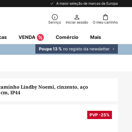
A maior seleção de marcas da Europa
Serviço
Iniciar sessão
O meu carrinho
cas
VENDA
Comércio
Mais
no registo da newsletter
Poupe 13 %
caminho Lindby Noemi, cinzento, aço
 cm, IP44
PVP -25%