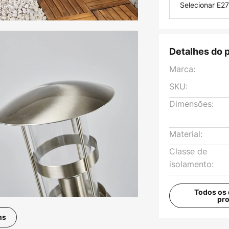
Selecionar E27
Detalhes do 
Marca:
SKU:
Dimensões:
Material:
Classe de
isolamento:
Todos os 
pr
ns