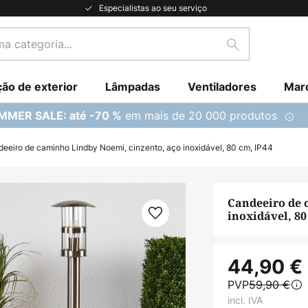
Especialistas ao seu serviço
Pesquisar
ção de exterior
Lâmpadas
Ventiladores
Mar
em mais de 20 000 produtos
MMER SALE: até -70 %
eeiro de caminho Lindby Noemi, cinzento, aço inoxidável, 80 cm, IP44
Candeeiro de 
inoxidável, 80
44,90 €
PVP
59,90 €
incl. IVA