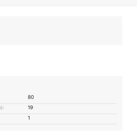
80
):
19
1