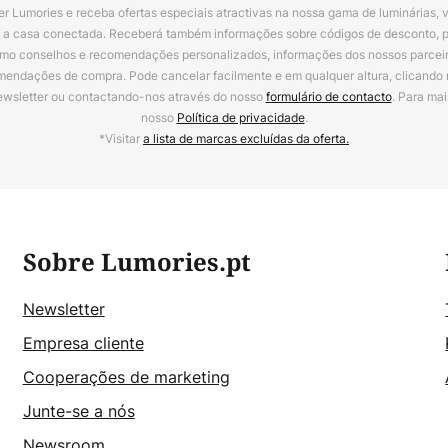
r Lumories e receba ofertas especiais atractivas na nossa gama de luminárias, 
a a casa conectada. Receberá também informações sobre códigos de desconto, 
omo conselhos e recomendações personalizados, informações dos nossos parceiro
mendações de compra. Pode cancelar facilmente e em qualquer altura, clicando
ewsletter ou contactando-nos através do nosso
formulário de contacto
. Para mai
nosso
Política de privacidade
.
*Visitar
a lista de marcas excluídas da oferta.
Sobre Lumories.pt
Newsletter
Empresa cliente
Cooperações de marketing
Junte-se a nós
Newsroom