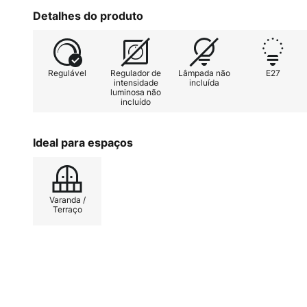
para que a lâmpada combine bem 
Detalhes do produto
estrutura em aço inoxidável é resi
para uso no exterior.
Regulável
Regulador de
Lâmpada não
E27
intensidade
incluída
luminosa não
incluído
Ideal para espaços
Varanda /
Terraço