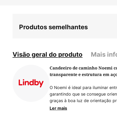
Saltar
para
o
início
Produtos semelhantes
da
Galeria
de
imagens
Visão geral do produto
Mais in
Candeeiro de caminho Noemi co
transparente e estrutura em aç
O Noemi é ideal para iluminar ent
garantindo que se consegue orien
graças à boa luz de orientação p
caminho. Com o casquilho E27, nã
Ler mais
escolha da lâmpada, mas deve-se