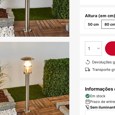
Altura (em cm)
50 cm
80 c
1
Devoluções g
Transporte gr
Informações 
Em stock
Prazo de entreg
Sem iluminan