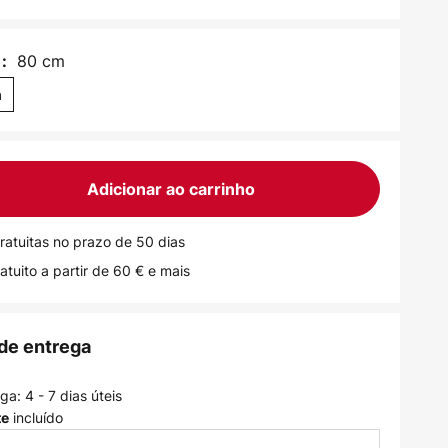
80 cm
:
m
Adicionar ao carrinho
ratuitas no prazo de 50 dias
atuito a partir de 60 € e mais
de entrega
a: 4 - 7 dias úteis
incluído
te