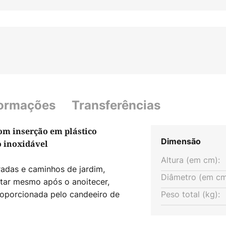
formações
Transferências
m inserção em plástico
Dimensão
o inoxidável
Altura (em cm):
radas e caminhos de jardim,
Diâmetro (em cm
tar mesmo após o anoitecer,
roporcionada pelo candeeiro de
Peso total (kg):
o há praticamente limites na
 prestar atenção ao aspecto,