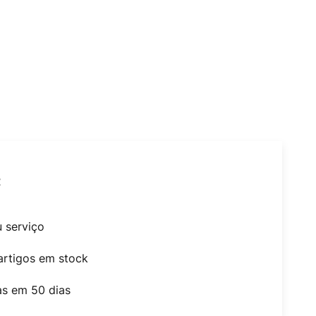
t
u serviço
artigos em stock
as em 50 dias