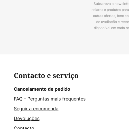
Subscreva a newslette
solares e produtos par
outras ofertas, bem c
de avaliação e reco
disponível em cada n
Contacto e serviço
Cancelamento de pedido
FAQ - Perguntas mais frequentes
Seguir a encomenda
Devoluções
Contacto