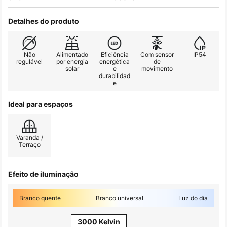
Detalhes do produto
Não
Alimentado
Eficiência
Com sensor
IP54
regulável
por energia
energética
de
solar
e
movimento
durabilidad
e
Ideal para espaços
Varanda /
Terraço
Efeito de iluminação
Branco quente
Branco universal
Luz do dia
3000 Kelvin