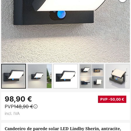
Saltar
98,90 €
para
PVP -50,00 €
PVP
148,90 €
o
incl. IVA
início
da
Candeeiro de parede solar LED Lindby Sherin, antracite,
Galeria