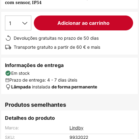
com sensor, IP54
de
imagens
1
Adicionar ao carrinho
Devoluções gratuitas no prazo de 50 dias
Transporte gratuito a partir de 60 € e mais
Informações de entrega
Em stock
Prazo de entrega: 4 - 7 dias úteis
instalada
Lâmpada
de forma permanente
Produtos semelhantes
Detalhes do produto
Marca:
Lindby
SKU:
9932022