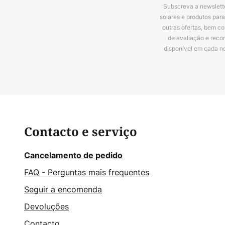
Subscreva a newslette
solares e produtos par
outras ofertas, bem c
de avaliação e reco
disponível em cada n
Contacto e serviço
Cancelamento de pedido
FAQ - Perguntas mais frequentes
Seguir a encomenda
Devoluções
Contacto