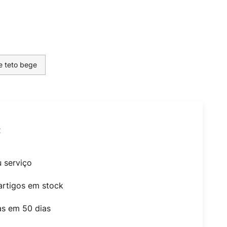
e teto bege
t
u serviço
artigos em stock
as em 50 dias