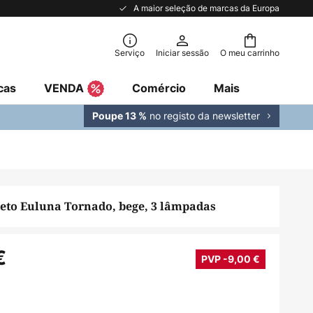
A maior seleção de marcas da Europa
Serviço
Iniciar sessão
O meu carrinho
cas
VENDA
Comércio
Mais
no registo da newsletter
Poupe 13 %
teto Euluna Tornado, bege, 3 lâmpadas
€
PVP -9,00 €