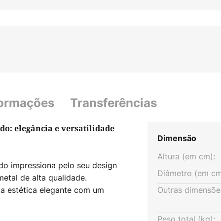
formações
Transferências
o: elegância e versatilidade
Dimensão
Altura (em cm):
do impressiona pelo seu design
Diâmetro (em cm
tal de alta qualidade.
a estética elegante com um
Outras dimensõe
 construção com três lâmpadas
 e dá um toque elegante a
Peso total (kg):