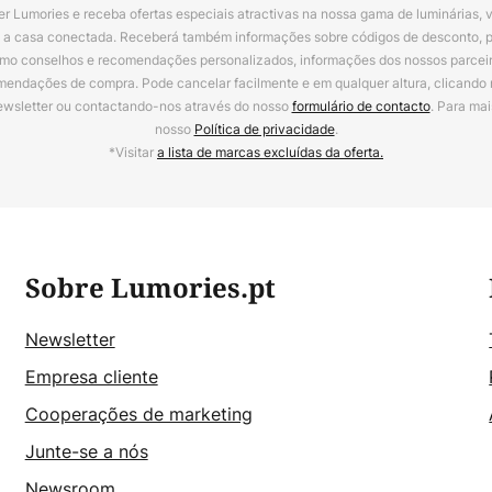
r Lumories e receba ofertas especiais atractivas na nossa gama de luminárias, 
a a casa conectada. Receberá também informações sobre códigos de desconto, 
omo conselhos e recomendações personalizados, informações dos nossos parceiro
mendações de compra. Pode cancelar facilmente e em qualquer altura, clicando
ewsletter ou contactando-nos através do nosso
formulário de contacto
. Para mai
nosso
Política de privacidade
.
*Visitar
a lista de marcas excluídas da oferta.
Sobre Lumories.pt
Newsletter
Empresa cliente
Cooperações de marketing
Junte-se a nós
Newsroom