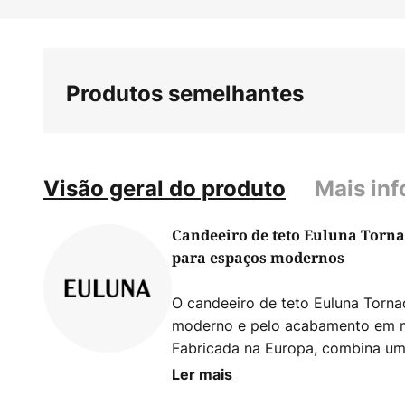
Saltar
para
o
início
Produtos semelhantes
da
Galeria
de
imagens
Visão geral do produto
Mais in
Candeeiro de teto Euluna Tornad
para espaços modernos
O candeeiro de teto Euluna Torna
moderno e pelo acabamento em me
Fabricada na Europa, combina um
artesanato de primeira classe. A
Ler mais
garante uma iluminação uniforme