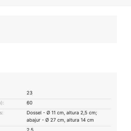
23
):
60
s:
Dossel - Ø 11 cm, altura 2,5 cm;
abajur - Ø 27 cm, altura 14 cm
2,5