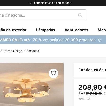
Especialistas ao seu serviço
Pesquisar
ção de exterior
Lâmpadas
Ventiladores
Mar
em mais de 20 000 produtos
MMER SALE: até -70 %
na Tornado, bege, 3 lâmpadas
Candeeiro de 
208,90 
PVP
217,90 €
incl. IVA