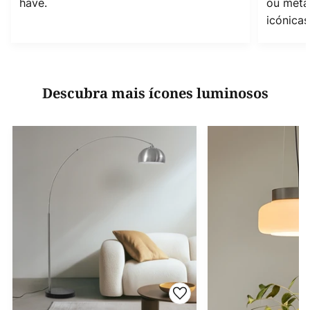
have.
ou metal
icónicas
Descubra mais ícones luminosos