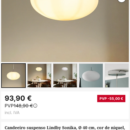
Saltar
93,90 €
para
PVP -55,00 €
PVP
148,90 €
o
incl. IVA
início
da
Candeeiro suspenso Lindby Sonika, Ø 40 cm, cor de níquel,
Galeria