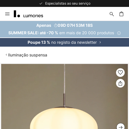
Especialistas ao seu serviço
Ir
para
o
uisar
Apenas
09D 07H 53M 17S
Conteúdo
em mais de 20 000 produtos
SUMMER SALE: até -70 %
no registo da newsletter
Poupe 13 %
Iluminação suspensa
Saltar
para
o
final
da
Galeria
de
imagens