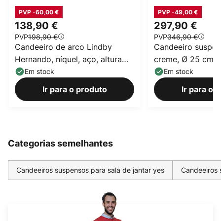
PVP -60,00 €
PVP -49,00 €
138,90 €
297,90 €
PVP
198,90 €
PVP
346,90 €
Candeeiro de arco Lindby
Candeeiro suspen
Hernando, níquel, aço, altura
creme, Ø 25 cm, 
188 cm
Em stock
Em stock
Ir para o produto
Ir para o 
Categorias semelhantes
Candeeiros suspensos para sala de jantar yes
Candeeiros 