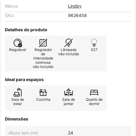
Marca:
Lindby
SKU:
9626458
Detalhes do produto
Regulável
Regulador
Lâmpada
E27
de
não incluída
intensidade
luminosa
não incluído
Ideal para espaços
Sala de
Cozinha
Sala de
Quarto de
estar
jantar
dormir
Dimensões
Altura (em cm):
24