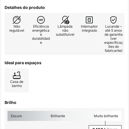
Detalhes do produto
Não
Eficiência
Lâmpada
Interruptor
Lucande –
regulável
energética
não
integrado
até 5 anos
e
substituível
de garantia
durabilidad
(ver
e
especificaç
ões do
fabricante)
Ideal para espaços
Casa de
banho
Brilho
Escuro
Brilhante
Muito brilhante