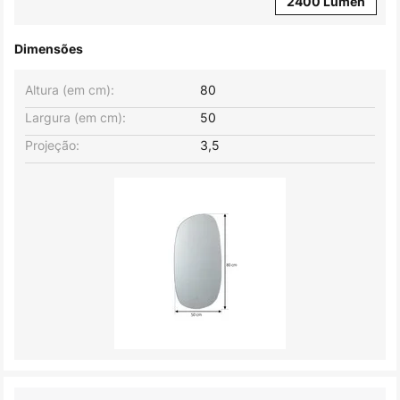
2400 Lúmen
Dimensões
Altura (em cm):
80
Largura (em cm):
50
Projeção:
3,5