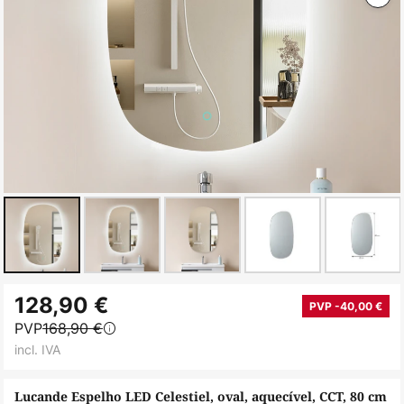
Saltar
128,90 €
para
PVP -40,00 €
PVP
168,90 €
o
incl. IVA
início
da
Lucande Espelho LED Celestiel, oval, aquecível, CCT, 80 cm
Galeria