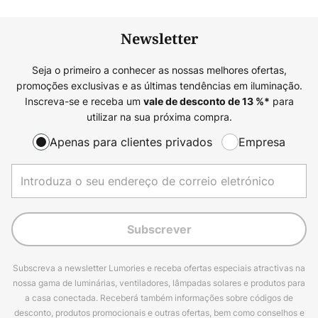
Newsletter
Seja o primeiro a conhecer as nossas melhores ofertas,
promoções exclusivas e as últimas tendências em iluminação.
Inscreva-se e receba um
para
vale de desconto de
13
%*
utilizar na sua próxima compra.
Apenas para clientes privados
Empresa
Subscrever
Subscreva a newsletter Lumories e receba ofertas especiais atractivas na
nossa gama de luminárias, ventiladores, lâmpadas solares e produtos para
a casa conectada. Receberá também informações sobre códigos de
desconto, produtos promocionais e outras ofertas, bem como conselhos e