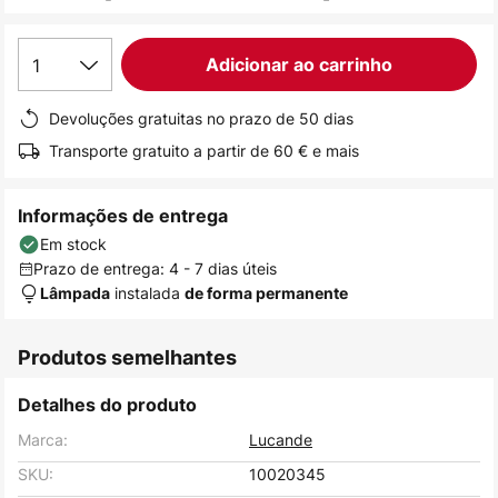
de
imagens
1
Adicionar ao carrinho
Devoluções gratuitas no prazo de 50 dias
Transporte gratuito a partir de 60 € e mais
Informações de entrega
Em stock
Prazo de entrega: 4 - 7 dias úteis
instalada
Lâmpada
de forma permanente
Produtos semelhantes
Detalhes do produto
Marca:
Lucande
SKU:
10020345