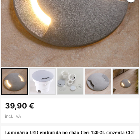
Saltar
39,90 €
para
o
incl. IVA
início
da
Luminária LED embutida no chão Ceci 120-2L cinzenta CCT
Galeria