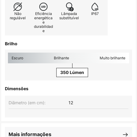
Não
Eficiência
Lâmpada
IP67
regulável
energética
substituível
e
durabilidad
e
Brilho
Escuro
Brilhante
Muito brilhante
350 Lúmen
Dimensões
Diâmetro (em cm):
12
Mais informações