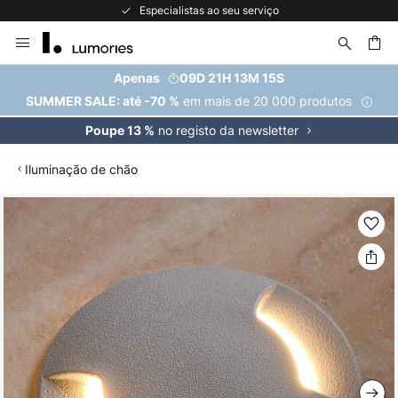
Especialistas ao seu serviço
Ir
para
o
uisar
Apenas
09D 21H 13M 14S
Conteúdo
em mais de 20 000 produtos
SUMMER SALE: até -70 %
no registo da newsletter
Poupe 13 %
Iluminação de chão
Saltar
para
o
final
da
Galeria
de
imagens