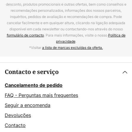
desconto, produtos promocionais e outras ofertas, bem como conselhos e
recomendações personalizados, informações dos nossos parceiros,
inquéritos, pedidos de avaliação e recomendações de compra. Pode
cancelar facilmente e em qualquer altura, clicando na ligação adequada
disponível em cada newsletter ou contactando-nos através do nosso
formulário de contacto
. Para mais informações, visite o nosso
Política de
privacidade
.
*Visitar
a lista de marcas excluídas da oferta.
Contacto e serviço
Cancelamento de pedido
FAQ - Perguntas mais frequentes
Seguir a encomenda
Devoluções
Contacto