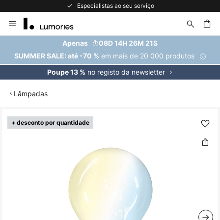
Especialistas ao seu serviço
Ir
para
o
uisar
Apenas
08D 14H 26M 20S
Conteúdo
em mais de 20 000 produtos
SUMMER SALE: até -70 %
no registo da newsletter
Poupe 13 %
Lâmpadas
Saltar
+ desconto por quantidade
para
o
final
da
Galeria
de
imagens