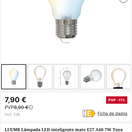
Saltar
7,90 €
para
PVP -11%
PVP
8,90 €
o
Ficha de dados
incl. IVA
início
da
LUUMR Lâmpada LED inteligente mate E27 A60 7W Tuya
Galeria