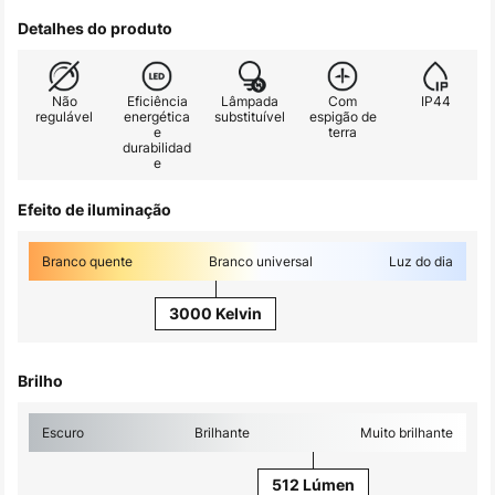
Detalhes do produto
Não
Eficiência
Lâmpada
Com
IP44
regulável
energética
substituível
espigão de
e
terra
durabilidad
e
Efeito de iluminação
Branco quente
Branco universal
Luz do dia
3000 Kelvin
Brilho
Escuro
Brilhante
Muito brilhante
512 Lúmen