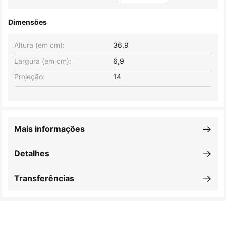
Dimensões
Altura (em cm):
36,9
Largura (em cm):
6,9
Projeção:
14
Mais informações
Detalhes
Transferências