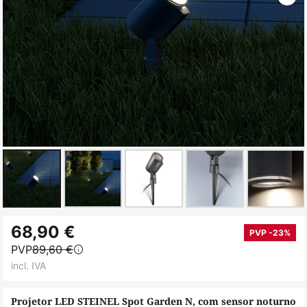
Saltar
68,90 €
para
PVP -23%
PVP
89,60 €
o
incl. IVA
início
da
Projetor LED STEINEL Spot Garden N, com sensor noturno
Galeria