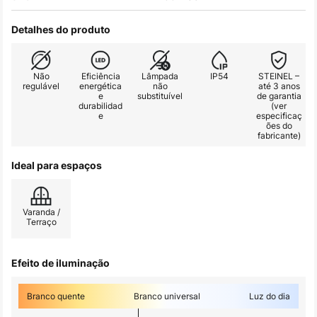
Detalhes do produto
Não
Eficiência
Lâmpada
IP54
STEINEL –
regulável
energética
não
até 3 anos
e
substituível
de garantia
durabilidad
(ver
e
especificaç
ões do
fabricante)
Ideal para espaços
Varanda /
Terraço
Efeito de iluminação
Branco quente
Branco universal
Luz do dia