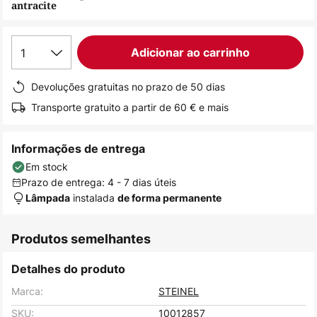
antracite
de
imagens
1
Adicionar ao carrinho
Devoluções gratuitas no prazo de 50 dias
Transporte gratuito a partir de 60 € e mais
Informações de entrega
Em stock
Prazo de entrega: 4 - 7 dias úteis
instalada
Lâmpada
de forma permanente
Produtos semelhantes
Detalhes do produto
Marca:
STEINEL
SKU:
10012857