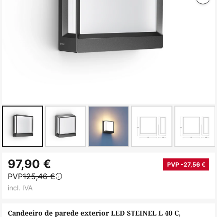
Saltar
97,90 €
para
PVP -27,56 €
PVP
125,46 €
o
incl. IVA
início
da
Candeeiro de parede exterior LED STEINEL L 40 C,
Galeria