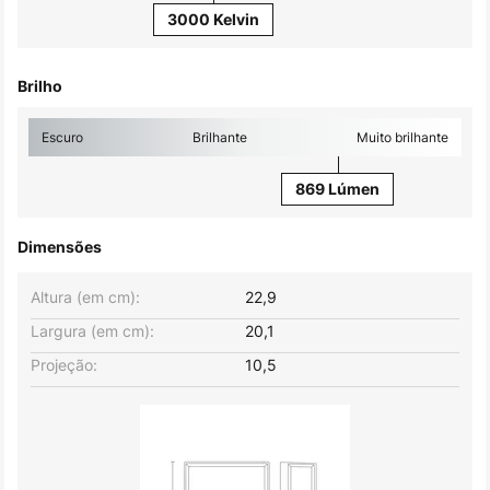
3000 Kelvin
Brilho
Escuro
Brilhante
Muito brilhante
869 Lúmen
Dimensões
Altura (em cm):
22,9
Largura (em cm):
20,1
Projeção:
10,5