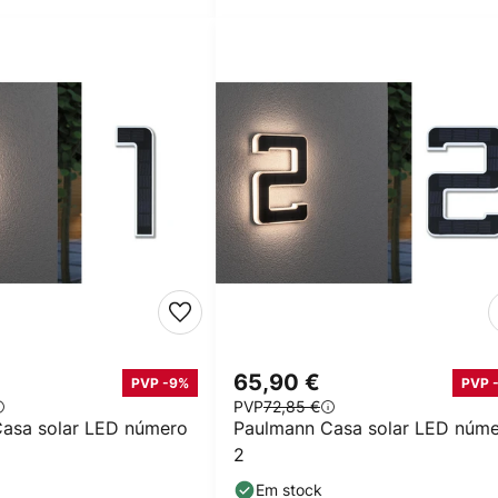
65,90 €
PVP -9%
PVP 
PVP
72,85 €
asa solar LED número
Paulmann Casa solar LED núm
2
Em stock