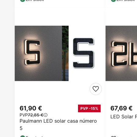
61,90 €
67,69 €
PVP -15%
PVP
72,85 €
LED Solar 
Paulmann LED solar casa número
5