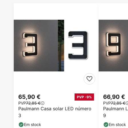
65,90 €
66,90 €
PVP -9%
PVP
72,85 €
PVP
72,85 €
Paulmann Casa solar LED número
Paulmann L
3
9
Em stock
Em stock