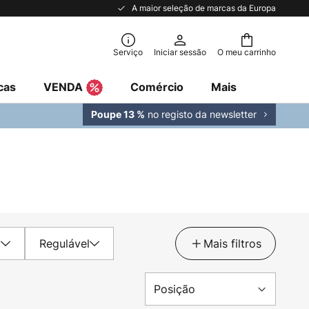
A maior seleção de marcas da Europa
Serviço
Iniciar sessão
O meu carrinho
cas
VENDA
Comércio
Mais
no registo da newsletter
Poupe 13 %
D
Regulável
Mais filtros