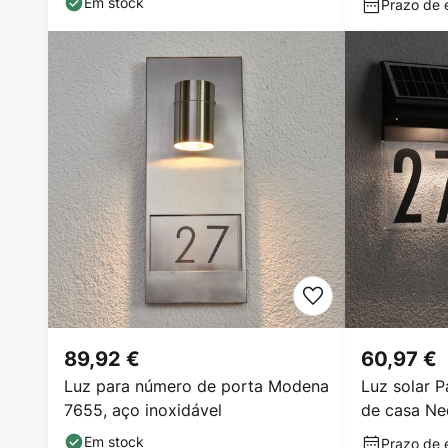
Em stock
Prazo de e
89,92 €
60,97 €
Luz para número de porta Modena
Luz solar 
7655, aço inoxidável
de casa Ne
Em stock
Prazo de e