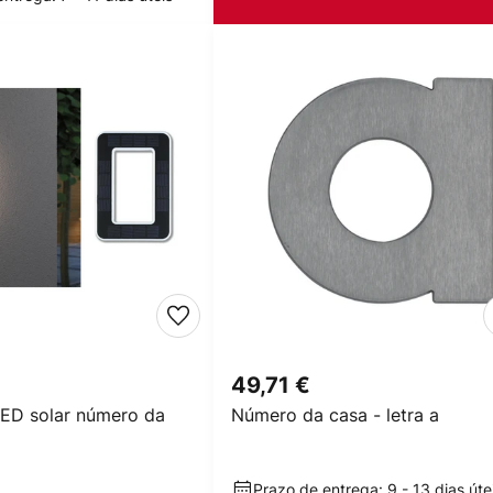
49,71 €
ED solar número da
Número da casa - letra a
Prazo de entrega: 9 - 13 dias úte