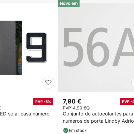
Novo em
7,90 €
PVP -8%
PVP -
PVP
14,90 €
ED solar casa número
Conjunto de autocolantes para
números de porta Lindby Adrio
cinzento, altura 8
Em stock