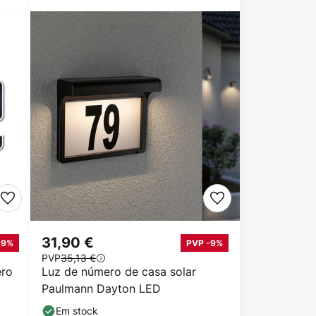
31,90 €
-9%
PVP -9%
PVP
35,13 €
ero
Luz de número de casa solar
Paulmann Dayton LED
Em stock