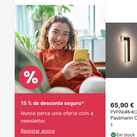
15 % de desconto seguro*
65,90 €
PVP
72,85 €
Nunca perca uma oferta com a
Paulmann C
newsletter.
1
Registar agora
Em stock