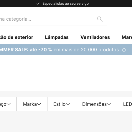
Especialistas ao seu serviço
Pesquisar
ção de exterior
Lâmpadas
Ventiladores
Mar
em mais de 20 000 produtos
MMER SALE: até -70 %
eço
Marka
Estilo
Dimensões
LE