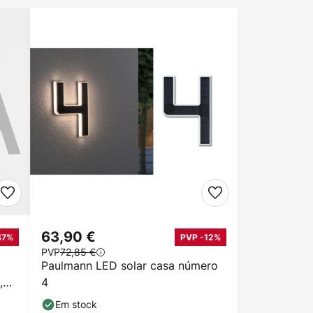
63,90 €
47%
PVP -12%
PVP
72,85 €
Paulmann LED solar casa número
,
4
Em stock