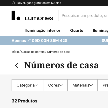
Ir
Devoluções gratuitas em 50 dias
para
Pesquisar
o
um
Conteúdo
produto,
Iluminação interior
uma
Quarto
Ilumina
categoria...
Apenas
09D 03H 35M 40S
SU
Início
Caixas de correio
Números de casa
Números de casa
Categoria
Cores
Materiais
Pr
32 Produtos