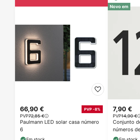
Novo em
66,90 €
7,90 €
PVP -8%
PVP
72,85 €
PVP
14,90 €
Paulmann LED solar casa número
Conjunto d
6
números de
preto, altu
Em stock
Em stock