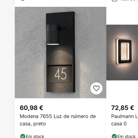
60,98 €
72,85 €
Modena 7655 Luz de número de
Paulmann L
casa, preto
casa 0
Em stock
Em stock