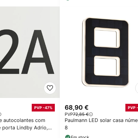
68,90 €
PVP -47%
PVP 
PVP
72,85 €
e autocolantes com
Paulmann LED solar casa núme
 porta Lindby Adrio,
8
ra 8 cm
Em stock