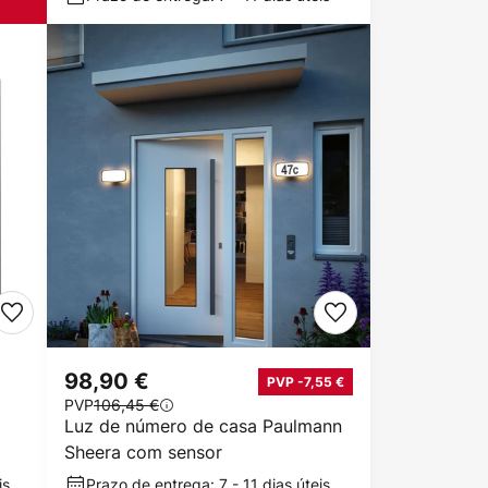
98,90 €
PVP -7,55 €
PVP
106,45 €
Luz de número de casa Paulmann
Sheera com sensor
is
Prazo de entrega: 7 - 11 dias úteis