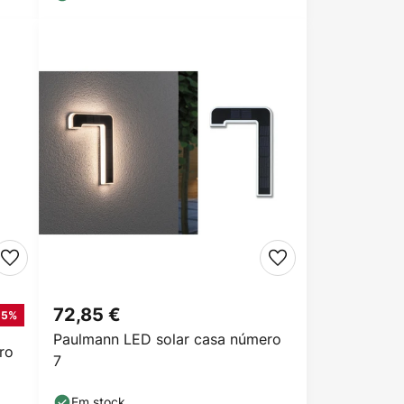
72,85 €
-5%
Paulmann LED solar casa número
ro
7
Em stock