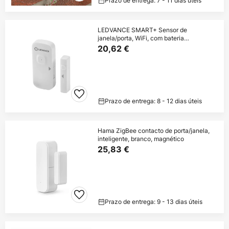
Prazo de entrega: 7 - 11 dias úteis
LEDVANCE SMART+ Sensor de
janela/porta, WiFi, com bateria
recarregável
20,62 €
Prazo de entrega: 8 - 12 dias úteis
Hama ZigBee contacto de porta/janela,
inteligente, branco, magnético
25,83 €
Prazo de entrega: 9 - 13 dias úteis