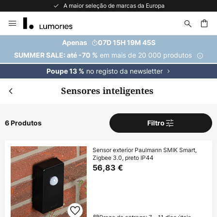
A maior seleção de marcas da Europa
Ir
para
o
uisar
Apenas
07D 15H 19M 45S
Conteúdo
em mais de 20 000 produtos
SUMMER SALE: até -70 %
no registo da newsletter
Poupe 13 %
Sensores inteligentes
6 Produtos
Filtro
Sensor exterior Paulmann SMIK Smart,
Zigbee 3.0, preto IP44
56,83 €