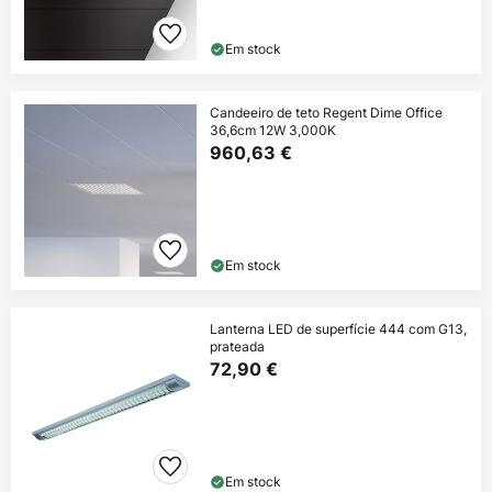
Em stock
Candeeiro de teto Regent Dime Office
36,6cm 12W 3,000K
960,63 €
Em stock
Lanterna LED de superfície 444 com G13,
prateada
72,90 €
Em stock