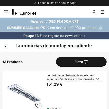
Especialistas ao seu serviço
Ir
para
o
uisar
Apenas
08D 19H 00M 56S
Conteúdo
em mais de 20 000 produtos
SUMMER SALE: até -70 %
no registo da newsletter
Poupe 13 %
Luminárias de montagem saliente
13 Produtos
Filtro
Luminária de lâminas de montagem
saliente 432, branca, comprimento 154,5
cm
151,29 €