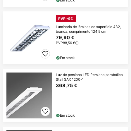
Em stock
PVP -9%
Luminária de lâminas de superfície 432,
branca, comprimento 124,5 cm
79,90 €
PVP
88,56 €
Em stock
Luz de persiana LED Persiana parabólica
Stail SAX 1200-1
368,75 €
Em stock