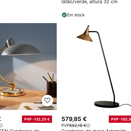
latão/verde, altura 32 cm
Em stock
€
579,85 €
PVP -132,25 €
PVP -102,3
PVP
682,18 €