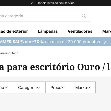
Especialistas ao seu serviço
Pesquisar
ção de exterior
Lâmpadas
Ventiladores
Mar
em mais de 20 000 produtos
MMER SALE: até -70 %
ra escritório
 para escritório Ouro / 
são
Categoria
Preço
Marka