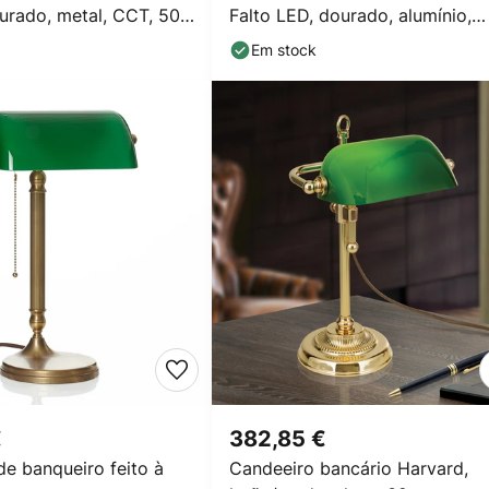
urado, metal, CCT, 50
Falto LED, dourado, alumínio,
ajustável
Em stock
€
382,85 €
e banqueiro feito à
Candeeiro bancário Harvard,