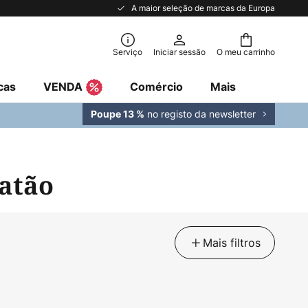
A maior seleção de marcas da Europa
Serviço
Iniciar sessão
O meu carrinho
cas
VENDA
Comércio
Mais
no registo da newsletter
Poupe 13 %
latão
Mais filtros