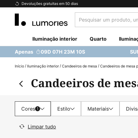
Ir
Devoluções gratuitas em 50 dias
para
Pesquisar
o
um
Conteúdo
produto,
Iluminação interior
uma
Quarto
Ilumina
categoria...
Apenas
09D 07H 23M 08S
SU
Início
Iluminação interior
Candeeiros de mesa
Candeeiros de mesa pa
Candeeiros de mesa
Cores
Estilo
Materiais
Divi
1
Limpar tudo