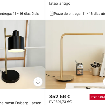
latão antigo
ntrega: 11 - 16 dias úteis
Prazo de entrega: 11 - 16 dias út
€
352,56 €
PVP -39,1
PVP
391,73 €
de mesa Dyberg Larsen