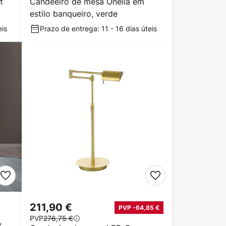
t
Candeeiro de mesa Onella em
estilo banqueiro, verde
eis
Prazo de entrega: 11 - 16 dias úteis
211,90 €
PVP -64,85 €
PVP
276,75 €
,