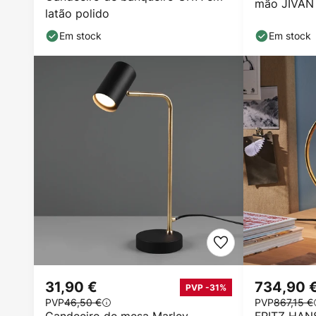
mão JIVAN
latão polido
Em stock
Em stock
31,90 €
734,90 
PVP -31%
PVP
46,50 €
PVP
867,15 €