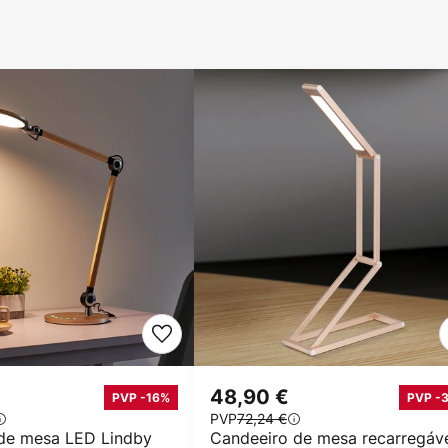
48,90 €
PVP -16%
PVP -
PVP
72,24 €
de mesa LED Lindby
Candeeiro de mesa recarregáv