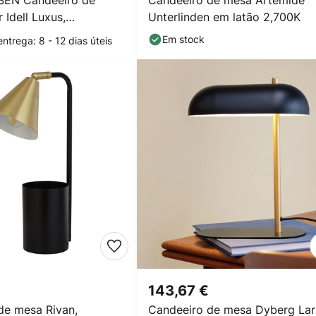
SEN Candeeiro de
Candeeiro de mesa Artemide
 Idell Luxus,
Unterlinden em latão 2,700K
essi
Em stock
ntrega: 8 - 12 dias úteis
143,67 €
de mesa Rivan,
Candeeiro de mesa Dyberg Lar