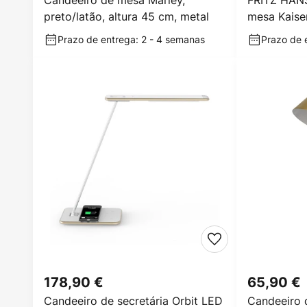
Candeeiro de mesa Marley,
FRITZ HAN
preto/latão, altura 45 cm, metal
mesa Kaiser
cinzento/m
Prazo de entrega: 2 - 4 semanas
Prazo de e
178,90 €
65,90 €
Candeeiro de secretária Orbit LED
Candeeiro 