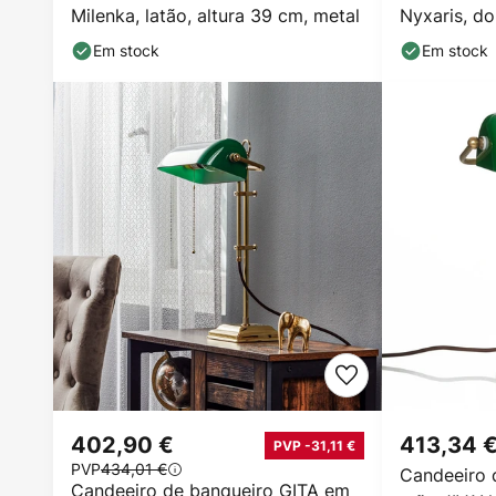
Milenka, latão, altura 39 cm, metal
Nyxaris, do
cm
Em stock
Em stock
402,90 €
413,34 
PVP -31,11 €
PVP
434,01 €
Candeeiro d
Candeeiro de banqueiro GITA em