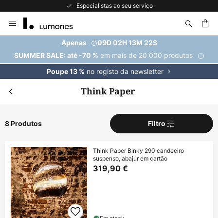
Especialistas ao seu serviço
Ir
para
o
uisar
Apenas
09D 02H 13M 21S
Conteúdo
em mais de 20 000 produtos
SUMMER SALE: até -70 %
no registo da newsletter
Poupe 13 %
Think Paper
8 Produtos
Filtro
Think Paper Binky 290 candeeiro
suspenso, abajur em cartão
319,90 €