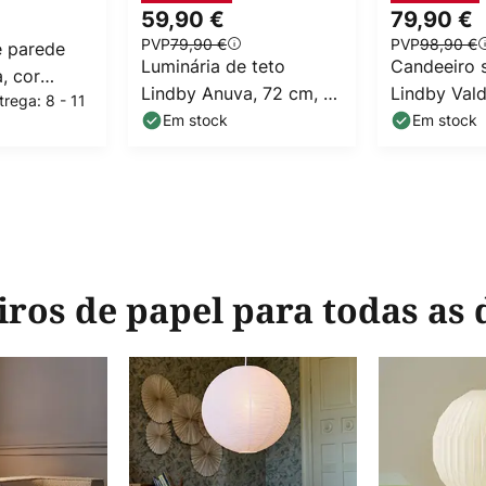
59,90 €
79,90 €
PVP
79,90 €
PVP
98,90 €
e parede
Luminária de teto
Candeeiro 
, cor
Lindby Anuva, 72 cm, 3
Lindby Vald
rega: 8 - 11
l, altura 25
lâmpadas, bege, papel
papel, com
Em stock
Em stock
cm
ros de papel para todas as 