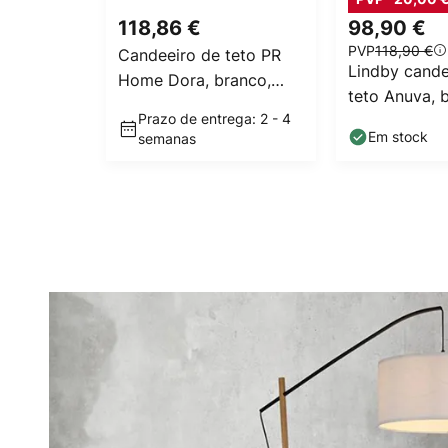
118,86 €
98,90 €
PVP
118,90 €
Candeeiro de teto PR
Lindby cande
Home Dora, branco,
teto Anuva, 
papel
Prazo de entrega: 2 - 4
natural, pap
Em stock
semanas