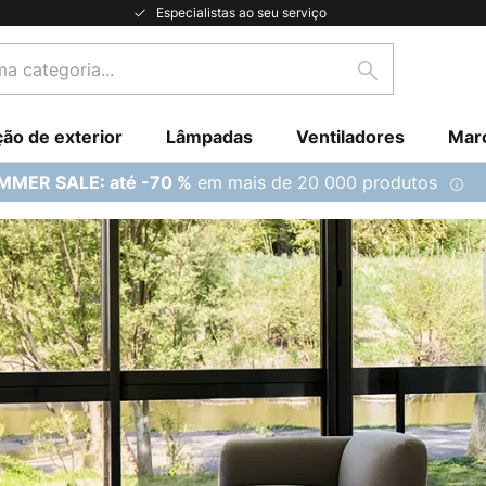
Especialistas ao seu serviço
Pesquisar
ção de exterior
Lâmpadas
Ventiladores
Mar
em mais de 20 000 produtos
MMER SALE: até -70 %