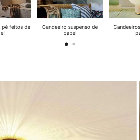
 pé feitos de
Candeeiro suspenso de
Candeeiro
el
papel
p