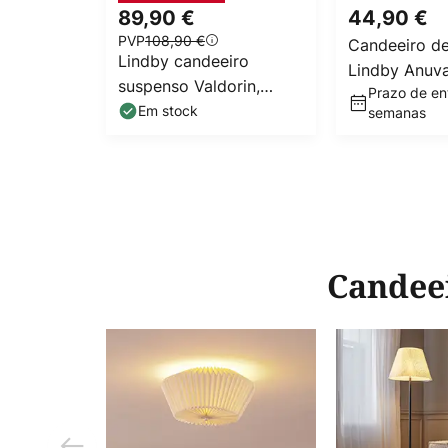
89,90 €
44,90 €
PVP
108,90 €
Candeeiro d
Lindby candeeiro
Lindby Anuva
suspenso Valdorin,
Prazo de ent
natural, pape
bege, papel, Ø 40 cm,
Em stock
semanas
cm
E27
Candeei