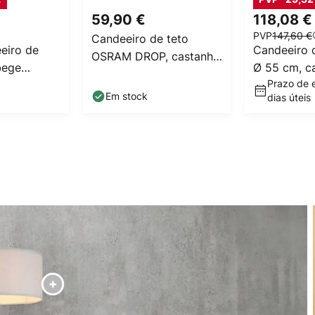
59,90 €
118,08 €
PVP
147,60 €
Candeeiro de teto
eiro de
Candeeiro d
OSRAM DROP, castanha,
bege
Ø 55 cm, c
Ø 40 cm, cartão
Prazo de e
el, Ø 45 cm
bege, bamb
ondulado, E27
Em stock
dias úteis