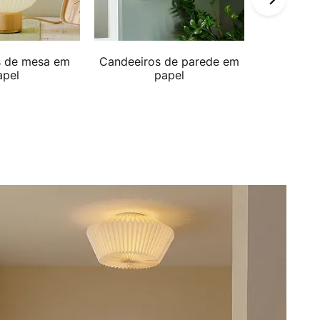
s de mesa em
Candeeiros de parede em
Todas as 
apel
papel