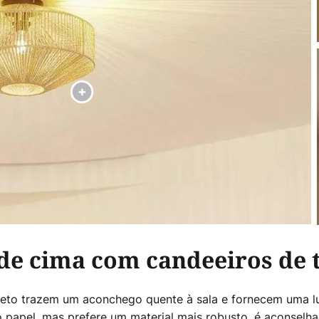
de cima com candeeiros de t
teto trazem um aconchego quente à sala e fornecem uma lu
o papel, mas prefere um material mais robusto, é aconselh