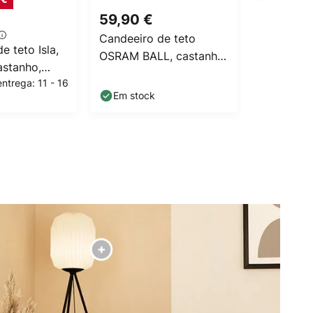
59,90 €
113,90 
PVP
133,33
Candeeiro de teto
e teto Isla,
Candeeiro
OSRAM BALL, castanha,
astanho,
Green Tri
Ø 26 cm, cartão
ntrega: 11 - 16
Prazo de
u, aço
papel com
ondulado, E27
Em stock
dias útei