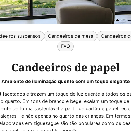
deeiros suspensos
Candeeiros de mesa
Candeeiros d
FAQ
Candeeiros de papel
Ambiente de iluminação quente com um toque elegante
tifacetados e trazem um toque de luz quente a todos os es
 e ao quarto. Em tons de branco e bege, exalam um toque d
amente de forma sustentável a partir de cartão e papel reci
 alegres - e não apenas no quarto das crianças. Em termos
elaboradas em ziguezague são tão populares como os desi
de papel de arroz ao estilo japonês.