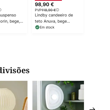
98,90 €
74,90 
PVP
118,90 €
PVP
128,90
suspenso
Lindby candeeiro de
Lindby ca
orin, bege,
teto Anuva, bege
suspenso
primento 75
natural, papel, Ø 45 cm
natural, 
Em stock
Em stoc
divisões