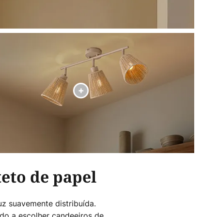
eto de papel
z suavemente distribuída.
ado a escolher candeeiros de