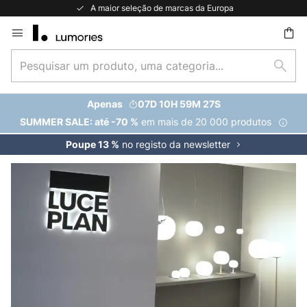
A maior seleção de marcas da Europa
Ir
para
Pesquisar
o
uisar
Pesq
um
Conteúdo
produto,
Apenas
07D 10H 59M 25S
uma
em mais de 20 000 produtos
SUMMER SALE: até -70 %
categoria...
no registo da newsletter
Poupe 13 %