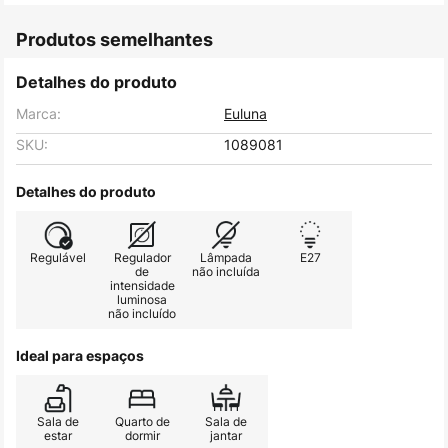
Produtos semelhantes
Detalhes do produto
Marca:
Euluna
SKU:
1089081
Detalhes do produto
Regulável
Regulador
Lâmpada
E27
de
não incluída
intensidade
luminosa
não incluído
Ideal para espaços
Sala de
Quarto de
Sala de
estar
dormir
jantar