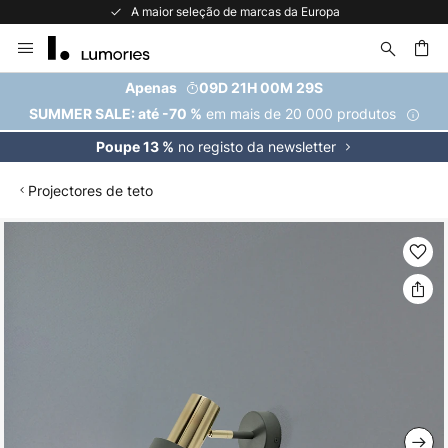
A maior seleção de marcas da Europa
Ir
para
o
uisar
Apenas
09D 21H 00M 29S
Conteúdo
em mais de 20 000 produtos
SUMMER SALE: até -70 %
no registo da newsletter
Poupe 13 %
Projectores de teto
Saltar
para
o
final
da
Galeria
de
imagens