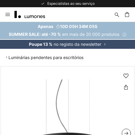
Especialistas ao seu serviço
Ir
para
o
uisar
Apenas
10D 05H 34M 04S
Conteúdo
em mais de 20 000 produtos
SUMMER SALE: até -70 %
no registo da newsletter
Poupe 13 %
Luminárias pendentes para escritórios
Saltar
para
o
final
da
Galeria
de
imagens