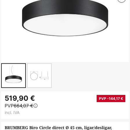
Saltar
519,90 €
para
PVP -144,17 €
PVP
664,07 €
o
incl. IVA
início
da
BRUMBERG Biro Circle direct Ø 45 cm, ligar/desligar,
Galeria