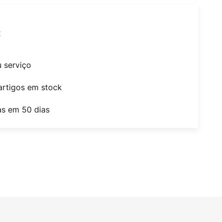
t
u serviço
artigos em stock
as em 50 dias