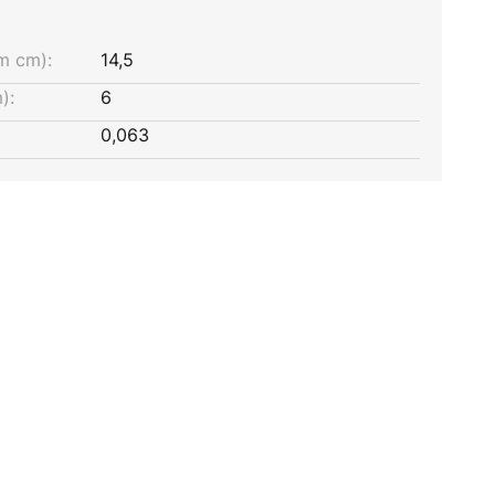
m cm):
14,5
):
6
0,063