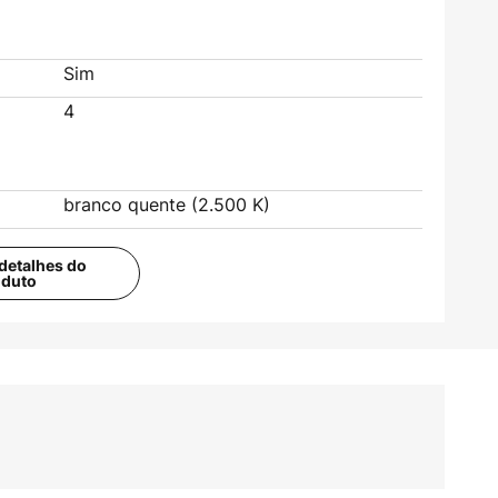
Sim
4
branco quente (2.500 K)
detalhes do
oduto