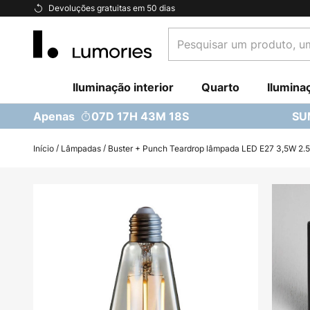
Ir
Devoluções gratuitas em 50 dias
para
Pesquisar
o
um
Conteúdo
produto,
Iluminação interior
uma
Quarto
Ilumina
categoria...
Apenas
07D 17H 43M 17S
SU
Início
Lâmpadas
Buster + Punch Teardrop lâmpada LED E27 3,5W 2.
Saltar
para
o
final
da
Galeria
de