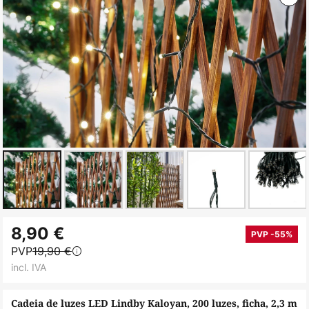
Saltar
8,90 €
para
PVP -55%
PVP
19,90 €
o
incl. IVA
início
da
Cadeia de luzes LED Lindby Kaloyan, 200 luzes, ficha, 2,3 m
Galeria