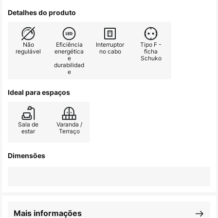
Detalhes do produto
Não
Eficiência
Interruptor
Tipo F -
regulável
energética
no cabo
ficha
e
Schuko
durabilidad
e
Ideal para espaços
Sala de
Varanda /
estar
Terraço
Dimensões
Mais informações