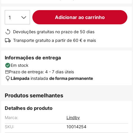
de
imagens
1
Adicionar ao carrinho
Devoluções gratuitas no prazo de 50 dias
Transporte gratuito a partir de 60 € e mais
Informações de entrega
Em stock
Prazo de entrega: 4 - 7 dias úteis
instalada
Lâmpada
de forma permanente
Produtos semelhantes
Detalhes do produto
Marca:
Lindby
SKU:
10014254