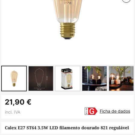
Saltar
21,90 €
para
o
Ficha de dados
incl. IVA
início
da
Calex E27 ST64 3.5W LED filamento dourado 821 regulável
Galeria