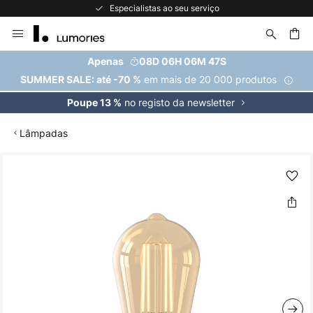
Especialistas ao seu serviço
Ir
para
o
uisar
Apenas
08D 06H 06M 46S
Conteúdo
em mais de 20 000 produtos
SUMMER SALE: até -70 %
no registo da newsletter
Poupe 13 %
Lâmpadas
Saltar
para
o
final
da
Galeria
de
imagens