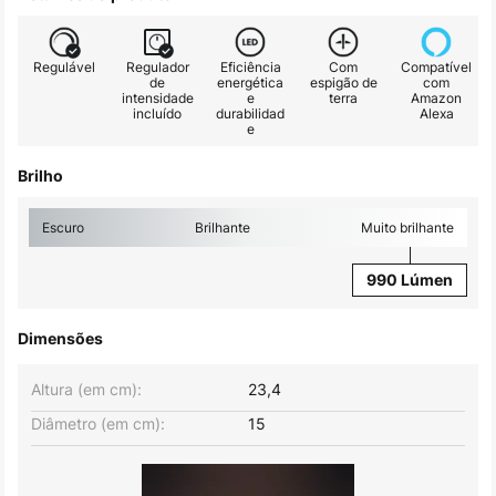
Regulável
Regulador
Eficiência
Com
Compatível
de
energética
espigão de
com
intensidade
e
terra
Amazon
incluído
durabilidad
Alexa
e
Brilho
Escuro
Brilhante
Muito brilhante
990 Lúmen
Dimensões
Altura (em cm):
23,4
Diâmetro (em cm):
15