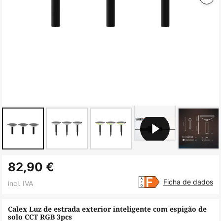
Saltar
82,90 €
para
o
Ficha de dados
incl. IVA
início
da
Calex Luz de estrada exterior inteligente com espigão de
solo CCT RGB 3pcs
Galeria