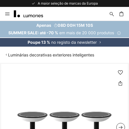
A maior seleção de marcas da Europa
Ir
para
o
uisar
Apenas
08D 00H 15M 10S
Conteúdo
em mais de 20 000 produtos
SUMMER SALE: até -70 %
no registo da newsletter
Poupe 13 %
Luminárias decorativas exteriores inteligentes
Saltar
para
o
final
da
Galeria
de
imagens