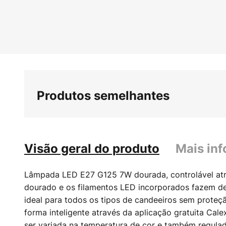
Saltar
para
o
início
da
Galeria
de
imagens
Produtos semelhantes
Visão geral do produto
Mais in
Lâmpada LED E27 G125 7W dourada, controlável atr
dourado e os filamentos LED incorporados fazem de
ideal para todos os tipos de candeeiros sem proteç
forma inteligente através da aplicação gratuita Cale
ser variada na temperatura de cor e também regula