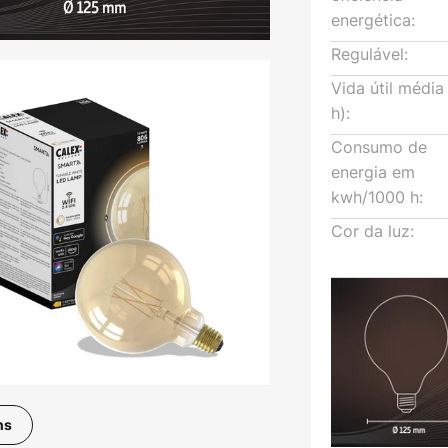
energética:
Regulável:
Vida útil média
h):
Consumo de
energia em
kwh/1000 h:
Cor da luz:
ns