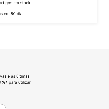
artigos em stock
as em 50 dias
vas e as últimas
para utilizar
3
%*