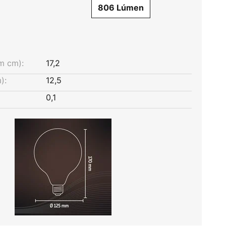
806 Lúmen
m cm):
17,2
):
12,5
0,1