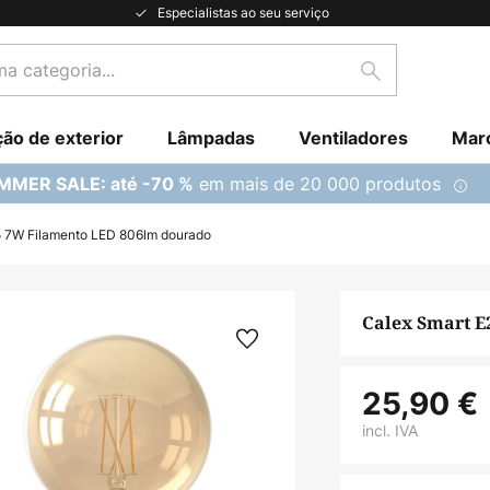
Especialistas ao seu serviço
Pesquisar
ção de exterior
Lâmpadas
Ventiladores
Mar
em mais de 20 000 produtos
MMER SALE: até -70 %
5 7W Filamento LED 806lm dourado
Calex Smart E
25,90 €
incl. IVA