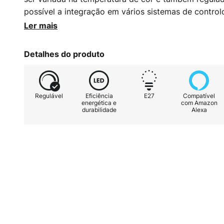
possível a integração em vários sistemas de controlo
através de WLAN. Caraterísticas especiais / compati
Ler mais
selecionável de branco quente 1.800 K a branco que
através da aplicação Calex (gratuita para Android e
Detalhes do produto
com Amazon Alexa, Google Assistant e Siri Shortcut
aplicação ou comando de voz - WiFi 2,4 GHz
Regulável
Eficiência
E27
Compatível
energética e
com Amazon
durabilidade
Alexa