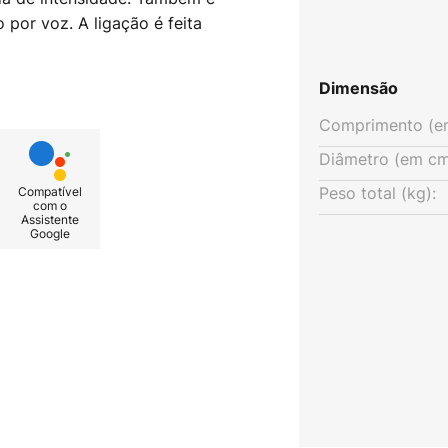
 por voz. A ligação é feita
bilidade: - Luz branca
nte 3.000 K - Controlável
Dimensão
 iOS) - Controlo de voz possível
s - Regulável através da
Comprimento (e
Diâmetro (em cm
Peso total (kg):
Compatível
com o
Assistente
Google