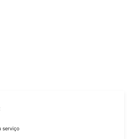
t
u serviço