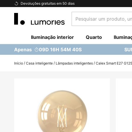
Ir
Devoluções gratuitas em 50 dias
para
Pesquisar
o
um
Conteúdo
produto,
Iluminação interior
uma
Quarto
Ilumina
categoria...
Apenas
09D 16H 54M 39S
SU
Início
Casa inteligente
Lâmpadas inteligentes
Calex Smart E27 G12
Saltar
para
o
final
da
Galeria
de