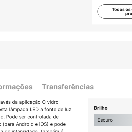
Todos os 
pr
formações
Transferências
avés da aplicação O vidro
Brilho
sta lâmpada LED a fonte de luz
ão. Pode ser controlada de
Escuro
x (para Android e iOS) e pode
da de intensidade. Também é