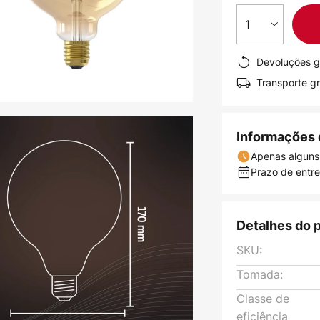
1
Devoluções g
Transporte gr
Informações 
Apenas alguns
Prazo de entreg
Detalhes do 
SKU:
Tomada:
Classe de
eficiência