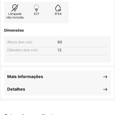
Lâmpada
E27
IP44
não incluída
Dimensões
Altura (em cm):
60
Diâmetro (em cm):
12
Mais informações
Detalhes