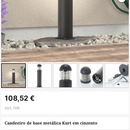
Saltar
108,52 €
para
o
incl. IVA
início
da
Candeeiro de base metálica Kurt em cinzento
Galeria