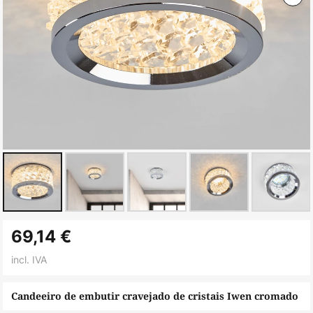
Saltar
69,14 €
para
o
incl. IVA
início
da
Candeeiro de embutir cravejado de cristais Iwen cromado
Galeria