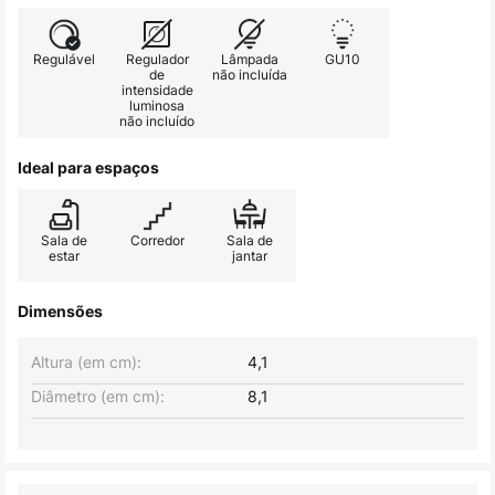
Regulável
Regulador
Lâmpada
GU10
de
não incluída
intensidade
luminosa
não incluído
Ideal para espaços
Sala de
Corredor
Sala de
estar
jantar
Dimensões
Altura (em cm):
4,1
Diâmetro (em cm):
8,1