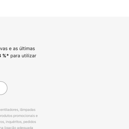
vas e as últimas
para utilizar
3
%*
ventiladores, lâmpadas
produtos promocionais e
s, inquéritos, pedidos
 na ligação adequada