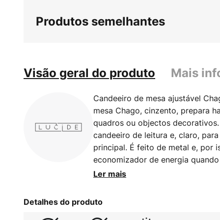
início
Produtos semelhantes
da
Galeria
de
imagens
Visão geral do produto
Mais in
Candeeiro de mesa ajustável Cha
mesa Chago, cinzento, prepara ha
quadros ou objectos decorativos.
candeeiro de leitura e, claro, pa
principal. É feito de metal e, por 
economizador de energia quando
LED.
Ler mais
Detalhes do produto