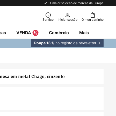
A maior seleção de marcas da Europa
Serviço
Iniciar sessão
O meu carrinho
cas
VENDA
Comércio
Mais
no registo da newsletter
Poupe 13 %
mesa em metal Chago, cinzento