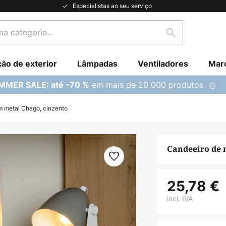
Especialistas ao seu serviço
Pesquisar
ção de exterior
Lâmpadas
Ventiladores
Mar
em mais de 20 000 produtos
MMER SALE: até -70 %
 metal Chago, cinzento
Candeeiro de 
25,78 €
incl. IVA