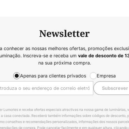
Newsletter
 a conhecer as nossas melhores ofertas, promoções exclusi
luminação. Inscreva-se e receba um
vale de desconto de
1
na sua próxima compra.
Apenas para clientes privados
Empresa
Subscrever
r Lumories e receba ofertas especiais atractivas na nossa gama de luminárias, 
a a casa conectada. Receberá também informações sobre códigos de desconto, 
omo conselhos e recomendações personalizados, informações dos nossos parceiro
mendações de compra. Pode cancelar facilmente e em qualquer altura, clicando