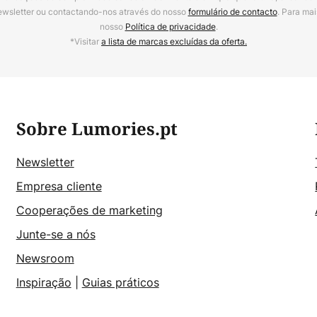
ewsletter ou contactando-nos através do nosso
formulário de contacto
. Para mai
nosso
Política de privacidade
.
*Visitar
a lista de marcas excluídas da oferta.
Sobre Lumories.pt
Newsletter
Empresa cliente
Cooperações de marketing
Junte-se a nós
Newsroom
Inspiração
|
Guias práticos